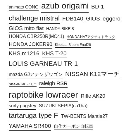
azub origami
BD-1
animato CONG
challenge mistral
FDB140
GIOS leggero
GIOS mito flat
HANDY BIKE 8
HONDA CBR250R(MC41)
HONDA HA7アクティトラック
HONDA JOKER90
Khodaa Bloom Enaf26
KHS T-20
KHS m1216
LOUIS GARNEAU TR-1
NISSAN K12マーチ
mazda GJアテンザワゴン
raleigh RSR
NISSAN MG22モコ
raptobike lowracer
Rifle AK20
surly pugsley
SUZUKI SEPIA(ca1ha)
tartaruga type F
TW-BENTS Mantis27
YAMAHA SR400
自作カーボン自転車