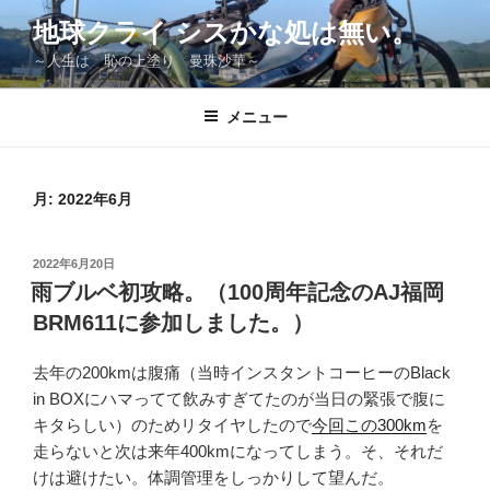
コ
地球クライ シスかな処は無い。
ン
～人生は 恥の上塗り 曼珠沙華～
テ
ン
ツ
メニュー
へ
ス
キ
月:
2022年6月
ッ
プ
投
2022年6月20日
稿
雨ブルベ初攻略。（100周年記念のAJ福岡
日:
BRM611に参加しました。）
去年の200kmは腹痛（当時インスタントコーヒーのBlack
in BOXにハマってて飲みすぎてたのが当日の緊張で腹に
キタらしい）のためリタイヤしたので
今回この300km
を
走らないと次は来年400kmになってしまう。そ、それだ
けは避けたい。体調管理をしっかりして望んだ。