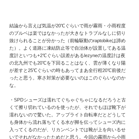
結論から言えば気温が20℃ぐらいで雨が霧雨・小雨程度
のブルベは楽ではなかったが大きなトラブルなしに切り
抜けられることが分かった（前輪駆動のraptobikeは諦め
た）。よく道路に凍結防止等で自治体が設置してある温
度計といつも+2℃ぐらい誤差があるlezyneの温度計は夜
の北九州でも20℃を下回ることはなく、雲が薄くなり陽
が差すと25℃ぐらいの時もあってまあ全行程20℃前後だ
ったと思う。寒さ対策が必要ないのはこのぐらいなのか
な。
・SPDシューズは濡れてぐちゃぐちゃになるだろうと古
くて擦り切れているのを使ったが、それでもほぼ靴下が
濡れないので驚いた。アップライト自転車だとどうして
も身体から流れ落ちてくる水が脚を伝ってシューズ内に
入ってくるのだが、リカンベントでは靴が上を向いるせ
いでそれがなかったためだと思う。今回の霧雨から小雨