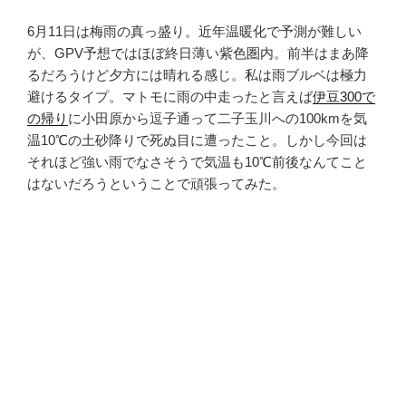
6月11日は梅雨の真っ盛り。近年温暖化で予測が難しい
が、GPV予想ではほぼ終日薄い紫色圏内。前半はまあ降
るだろうけど夕方には晴れる感じ。私は雨ブルベは極力
避けるタイプ。マトモに雨の中走ったと言えば
伊豆300で
の帰り
に小田原から逗子通って二子玉川への100kmを気
温10℃の土砂降りで死ぬ目に遭ったこと。しかし今回は
それほど強い雨でなさそうで気温も10℃前後なんてこと
はないだろうということで頑張ってみた。