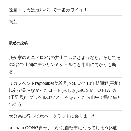
逸見エリカはガルパンで一番カワイイ！
陶芸
最近の投稿
我が家のミニベロ2台の井上ゴムにさようなら。そしてそ
の2台で上関のモンサンミシェルこと小山に向かうも断
念。
リカンベントraptobike(美希号)のせいで10年間通勤(平坦)
以外で乗らなかったロード(らしき)GIOS MITO FLAT改
(千早号)でグラベルぽいところを走ったら山中で黒い猫と
出会う。
大分県に行ってホバークラフトに乗りました。
animato CONG真号、ついに自転車になってしまう(8速