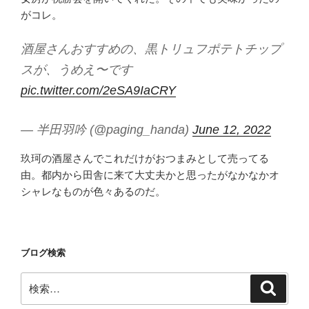
がコレ。
酒屋さんおすすめの、黒トリュフポテトチップ
スが、うめえ〜です
pic.twitter.com/2eSA9IaCRY
— 半田羽吟 (@paging_handa)
June 12, 2022
玖珂の酒屋さんでこれだけがおつまみとして売ってる
由。都内から田舎に来て大丈夫かと思ったがなかなかオ
シャレなものが色々あるのだ。
ブログ検索
検
検
索
索: