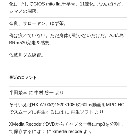
化)。そしてGIOS mito flat千早号、11速化…なんだけど、
シマノの凋落。
奈良、サローヤン、ゆず茶。
俺は疲れていない。ただ身体が動かないだけだ。AJ広島
BRm530完走＆感想。
佐波川ダム練習。
最近のコメント
半田繁幸
に
中村 悠一
より
そういえばHX-A100の1920×1080の60fps動画をMPC-HC
でスムーズに再生するには
に
再生ソフト
より
XMedia RecodeでDVDからチャプター毎にmp3を分割し
て保存するには：
に
xmedia recode
より