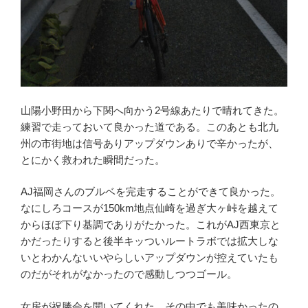
山陽小野田から下関へ向かう2号線あたりで晴れてきた。
練習で走っておいて良かった道である。このあとも北九
州の市街地は信号ありアップダウンありで辛かったが、
とにかく救われた瞬間だった。
AJ福岡さんのブルベを完走することができて良かった。
なにしろコースが150km地点仙崎を過ぎ大ヶ峠を越えて
からほぼ下り基調でありがたかった。これがAJ西東京と
かだったりすると後半キッついルートラボでは拡大しな
いとわかんないいやらしいアップダウンが控えていたも
のだがそれがなかったので感動しつつゴール。
女房が祝勝会を開いてくれた。その中でも美味かったの