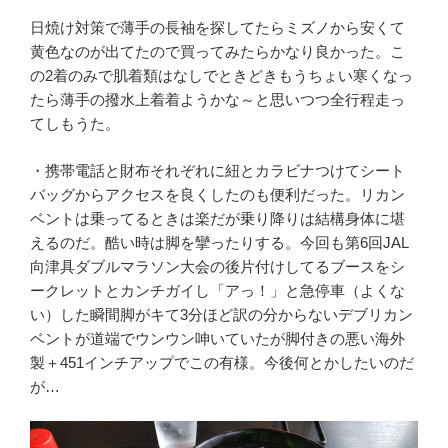
日焼け対策で薄手の長袖を探してたらミズノから安くて
黄色なのが出てたので買ってみたらかなり良かった。こ
の2着のみで肌着類はなしでときどきもうちょい寒くなっ
たら薄手の撥水上着着ようかな～と思いつつ全行程走っ
てしもうた。
・携帯電話と財布それぞれに紐とカラビナつけてシート
バッグからアクセスを良くしたのも便利だった。リカン
ベントは乗ってるときは楽だが乗り降りは結構身体に堪
えるのだ。酷い時は脚を攣ったりする。今回も第6回JAL
向津具ダブルマラソン大会の後片付けしてるブースをシ
ークレットとカンチガイし「アっ！」と急停車（よくな
い）した瞬間脚がキて3分ほど訳の分からないデブリカン
ベントが道端でウンウン呻いていたが脚付きの悪い海外
製＋451インチアップでこの有様。今後何とかしたいのだ
が…