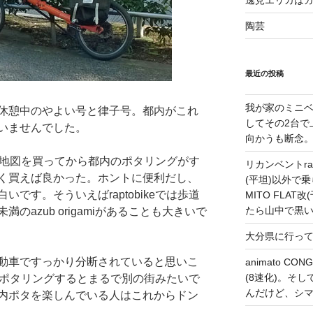
逸見エリカは
陶芸
最近の投稿
我が家のミニベ
休憩中のやよい号と律子号。都内がこれ
してその2台で
いませんでした。
向かうも断念
地図を買ってから都内のポタリングがす
リカンベントrap
く買えば良かった。ホントに便利だし、
(平坦)以外で乗
です。そういえばraptobikeでは歩道
MITO FLA
たら山中で黒
満のazub origamiがあることも大きいで
大分県に行っ
動車ですっかり分断されていると思いこ
animato 
(8速化)。そしてG
でポタリングするとまるで別の街みたいで
んだけど、シ
内ポタを楽しんでいる人はこれからドン