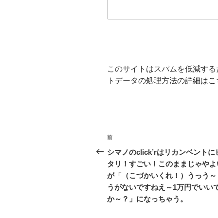
このサイトはスパムを低減するため
トデータの処理方法の詳細はこ
投
前
前
稿
の
シマノのclick’rはリカンベントに
投
タリ！すごい！このままじゃやよ
ナ
稿
が「（こづかいくれ！）うっう～
ビ
うがないですねえ～1万円でいい
か～？」になっちゃう。
ゲ