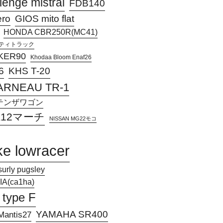
lenge mistral
FDB140
ero
GIOS mito flat
HONDA CBR250R(MC41)
アクティトラック
KER90
Khodaa Bloom Enaf26
KHS T-20
6
ARNEAU TR-1
Jアテンザワゴン
 K12マーチ
NISSAN MG22モコ
ke lowracer
surly pugsley
A(ca1ha)
 type F
YAMAHA SR400
antis27