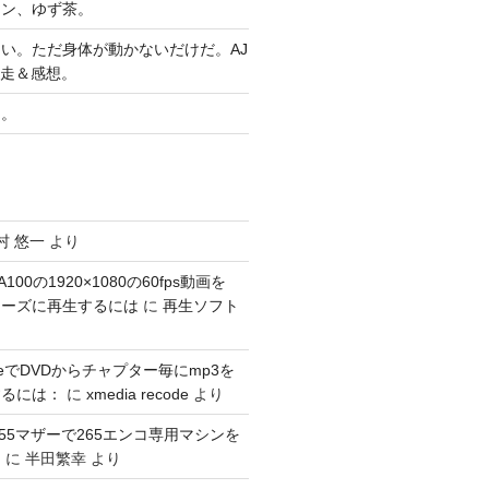
ヤン、ゆず茶。
い。ただ身体が動かないだけだ。AJ
完走＆感想。
習。
村 悠一
より
100の1920×1080の60fps動画を
スムーズに再生するには
に
再生ソフト
codeでDVDからチャプター毎にmp3を
するには：
に
xmedia recode
より
1155マザーで265エンコ専用マシンを
。
に
半田繁幸
より