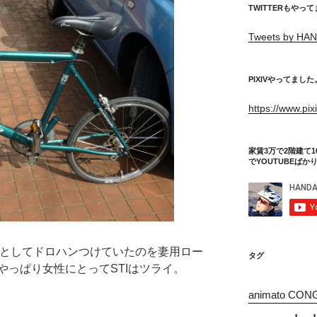
TWITTERもやっ
Tweets by HAN
PIXIVやってました
https://www.pi
家賃3万で2階建て1
でYOUTUBEばか
としてドロハンつけていたのを妻用ロー
タグ
やっぱり女性にとってSTIはツライ。
animato CON