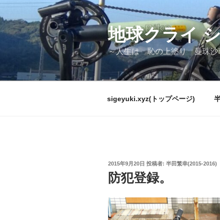
コ
ン
テ
地球クライ 
ン
～人生は 恥の上塗り 曼珠沙
ツ
へ
ス
キ
sigeyuki.xyz(トップページ)
ッ
プ
投
2015年9月20日
投稿者:
半田繁幸(2015-2016)
稿
防犯登録。
日: