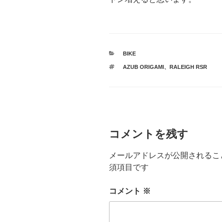
カ
BIKE
テ
タ
AZUB ORIGAMI
、
RALEIGH RSR
ゴ
グ
リ
ー
コメントを残す
メールアドレスが公開されるこ
須項目です
コメント
※