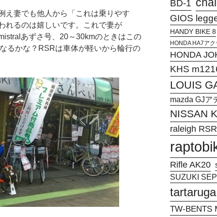
chal
BD-1
例え妻でも他人から「これは乗りやす
GIOS legg
われるのは嬉しいです。これで妻が
HANDY BIKE 8
istralあずさ号、20～30kmのときはこの
HONDA HA7
になるかな？RSRは車体が軽いから輪行の
HONDA JO
KHS m121
LOUIS G
mazda G
NISSAN
raleigh RSR
raptobi
Rifle AK20
SUZUKI SEPI
tartaruga
TW-BENTS M