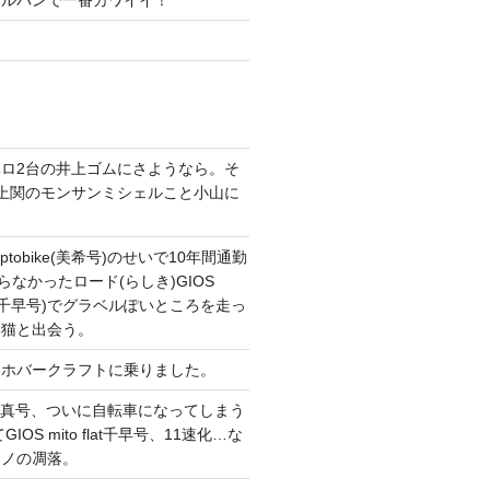
ガルパンで一番カワイイ！
ロ2台の井上ゴムにさようなら。そ
上関のモンサンミシェルこと小山に
。
tobike(美希号)のせいで10年間通勤
らなかったロード(らしき)GIOS
T改(千早号)でグラベルぽいところを走っ
い猫と出会う。
てホバークラフトに乗りました。
CONG真号、ついに自転車になってしまう
IOS mito flat千早号、11速化…な
マノの凋落。