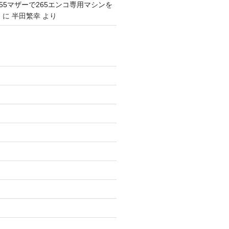
1155マザーで265エンコ専用マシンを
。
に
半田繁幸
より