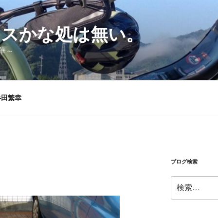
シスかな処は無い。
華～
半田繁幸
ブログ検索
検
索: