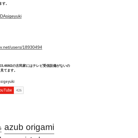
てます。
DAsigeyuki
。
xiv.net/users/18930494
03.46M2の古民家にはテレビ受信設備がないの
り見てます。
azub origami
G