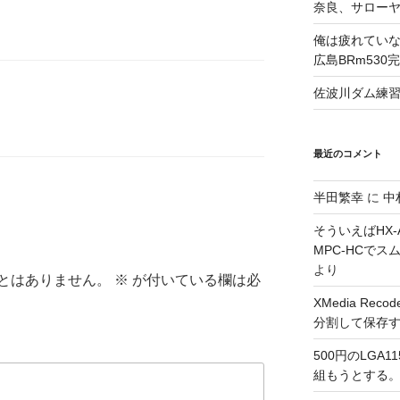
奈良、サロー
俺は疲れていな
広島BRm530
佐波川ダム練
最近のコメント
半田繁幸
に
中
そういえばHX-A
MPC-HCで
より
とはありません。
※
が付いている欄は必
XMedia Re
分割して保存
500円のLGA
組もうとする