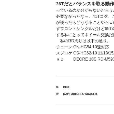
36Tだとバランスを取る動
っているのか分からないだろう
必要なかったな～。41Tコグ、
が使ったらどうなることやらｗ
ずフロントシングルだけど65
する私にとってホイール交換だ
私のRD周りは以下の通り。
チェーン CN-HG54 10速対応
スプロケ CS-HG62-10 11/13/15/1
ＲＤ DEORE 10S RD-M593
カ
BIKE
テ
タ
RAPTOBIKE LOWRACER
ゴ
グ
リ
ー