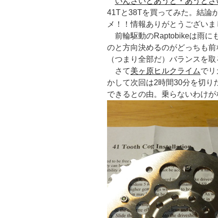
いんさいどあうと・あうとさ
41Tと38Tを買ってみた。結
メ！！情報ありがとうございま
前輪駆動のRaptobikeは
のと方向決めるのがどっちも前
（つまり全部だ）バランスを取
さて
美ヶ原ヒルクライム
でリ
かして次回は2時間30分を切りた
できるとの由。乗らないわけが