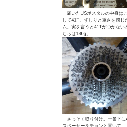
届いたUSポスタルの中身はこ
して41T。ずしりと重さを感じ
ム。実を言うと41Tがつかない
ちらは180g。
さっそく取り付け。一番下に41
スペーサーをチョンと置いて…