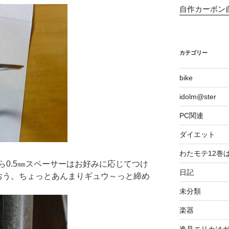
自作カーボン
カテゴリー
bike
idolm@ster
PC関連
ダイエット
わたモテ12巻
0.5㎜スペーサーはお好みに応じてつけ
日記
おう。ちょっとあんまりギュウ～っと締め
未分類
楽器