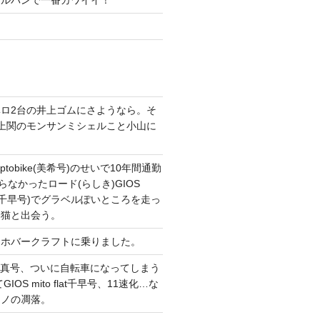
ガルパンで一番カワイイ！
ロ2台の井上ゴムにさようなら。そ
上関のモンサンミシェルこと小山に
。
tobike(美希号)のせいで10年間通勤
らなかったロード(らしき)GIOS
T改(千早号)でグラベルぽいところを走っ
い猫と出会う。
てホバークラフトに乗りました。
CONG真号、ついに自転車になってしまう
IOS mito flat千早号、11速化…な
マノの凋落。