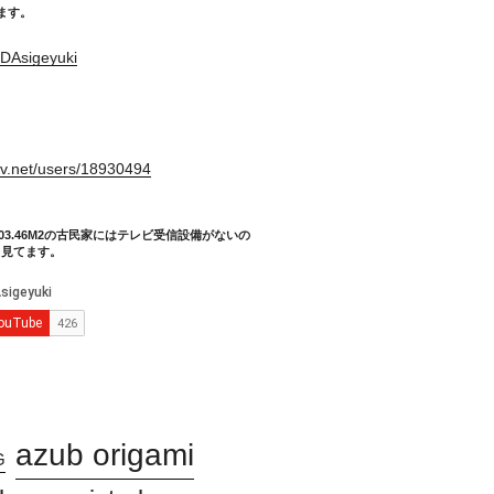
てます。
DAsigeyuki
。
xiv.net/users/18930494
03.46M2の古民家にはテレビ受信設備がないの
り見てます。
azub origami
G