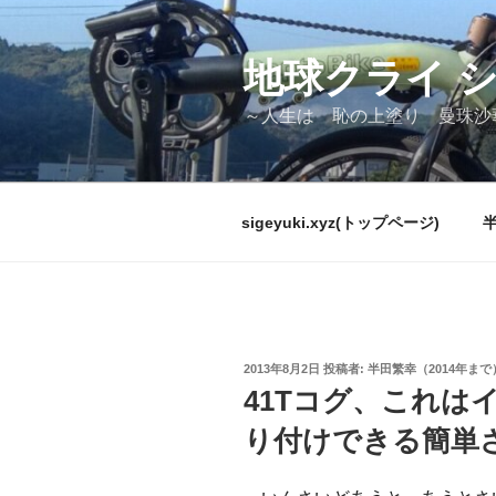
コ
ン
テ
地球クライ 
ン
～人生は 恥の上塗り 曼珠沙
ツ
へ
ス
キ
sigeyuki.xyz(トップページ)
ッ
プ
投
2013年8月2日
投稿者:
半田繁幸（2014年まで
稿
41Tコグ、これは
日:
り付けできる簡単