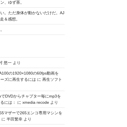
ヤン、ゆず茶。
い。ただ身体が動かないだけだ。AJ
完走＆感想。
習。
村 悠一
より
100の1920×1080の60fps動画を
スムーズに再生するには
に
再生ソフト
codeでDVDからチャプター毎にmp3を
するには：
に
xmedia recode
より
1155マザーで265エンコ専用マシンを
。
に
半田繁幸
より