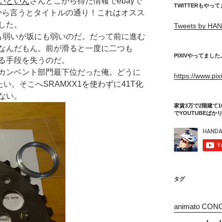
いどいん
さんとこから得た情報でebayで
TWITTERもやっ
論から言うとタイトルの通り！これはオスス
した。
Tweets by HAN
雨にも弱いが坂にも弱いのだ。だって前に進む
なんだもん。前が滑ると一度に二つも
PIXIVやってました
る手段を失うのだ。
カンベント部門最下位だった俺。どうに
https://www.pi
い。そこへSRAMXX1を使わずに41T化
ない。
家賃3万で2階建て1
でYOUTUBEばか
タグ
animato CON