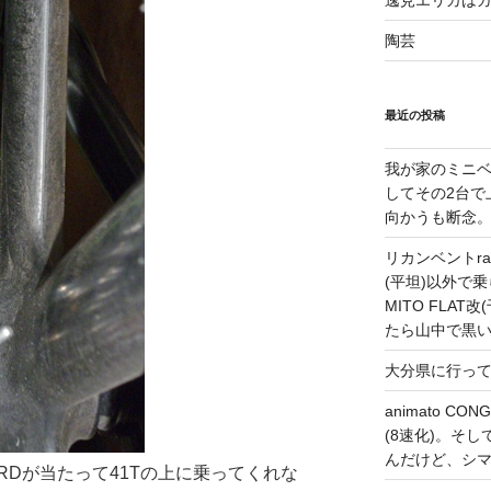
逸見エリカは
陶芸
最近の投稿
我が家のミニベ
してその2台で
向かうも断念
リカンベントrap
(平坦)以外で乗
MITO FLA
たら山中で黒
大分県に行っ
animato 
(8速化)。そしてG
んだけど、シ
Dが当たって41Tの上に乗ってくれな