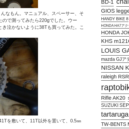
chal
BD-1
GIOS legg
んなもん。マニュアル、スペーサー、そ
HANDY BIKE 8
たので測ってみたら220gでした。ウー
HONDA HA7
とき泣かないように38Tも買ってみた。こ
HONDA JO
KHS m121
LOUIS G
mazda G
NISSAN
raleigh RSR
raptobi
Rifle AK20
SUZUKI SEPI
tartaruga
Tを敷いて、11T以外を置いて、0.5㎜
TW-BENTS M