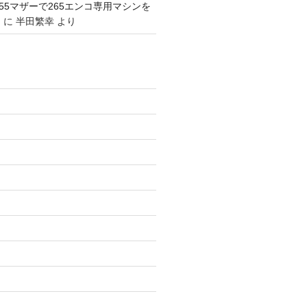
1155マザーで265エンコ専用マシンを
。
に
半田繁幸
より