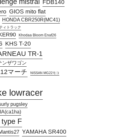
lenge mistral
FDB140
ero
GIOS mito flat
HONDA CBR250R(MC41)
アクティトラック
KER90
Khodaa Bloom Enaf26
KHS T-20
6
ARNEAU TR-1
Jアテンザワゴン
 K12マーチ
NISSAN MG22モコ
ke lowracer
surly pugsley
A(ca1ha)
 type F
YAMAHA SR400
antis27