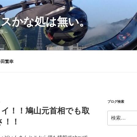
シスかな処は無い。
華～
半田繁幸
ブログ検索
）
イイ！！鳩山元首相でも取
検
さ！！
索: