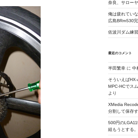
奈良、サロー
俺は疲れていな
広島BRm530
佐波川ダム練
最近のコメント
半田繁幸
に
中
そういえばHX-A
MPC-HCで
より
XMedia Re
分割して保存
500円のLGA
組もうとする