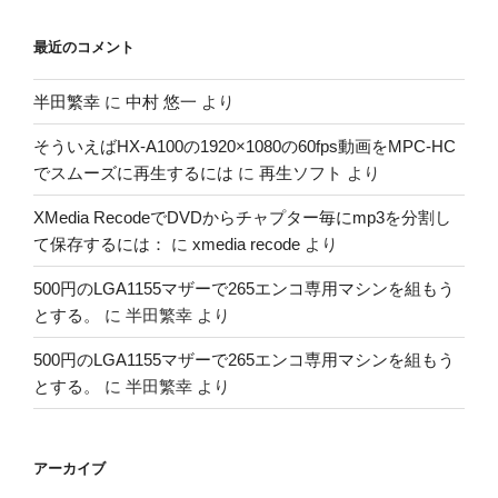
最近のコメント
半田繁幸
に
中村 悠一
より
そういえばHX-A100の1920×1080の60fps動画をMPC-HC
でスムーズに再生するには
に
再生ソフト
より
XMedia RecodeでDVDからチャプター毎にmp3を分割し
て保存するには：
に
xmedia recode
より
500円のLGA1155マザーで265エンコ専用マシンを組もう
とする。
に
半田繁幸
より
500円のLGA1155マザーで265エンコ専用マシンを組もう
とする。
に
半田繁幸
より
アーカイブ