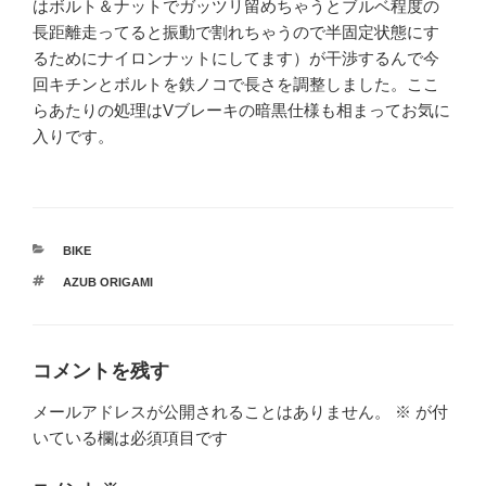
はボルト＆ナットでガッツリ留めちゃうとブルベ程度の
長距離走ってると振動で割れちゃうので半固定状態にす
るためにナイロンナットにしてます）が干渉するんで今
回キチンとボルトを鉄ノコで長さを調整しました。ここ
らあたりの処理はVブレーキの暗黒仕様も相まってお気に
入りです。
カ
BIKE
テ
タ
AZUB ORIGAMI
ゴ
グ
リ
ー
コメントを残す
メールアドレスが公開されることはありません。
※
が付
いている欄は必須項目です