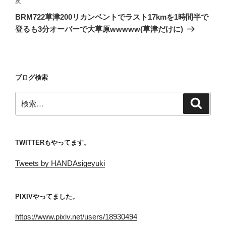
ゲ
次
次
の
ー
BRM722草津200リカンベントでラスト17kmを1時間半で
投
シ
登るも3分オーバーで大草原wwwww(草津だけに)
稿
ョ
ン
ブログ検索
検
検
索
索:
TWITTERもやってます。
Tweets by HANDAsigeyuki
PIXIVやってました。
https://www.pixiv.net/users/18930494