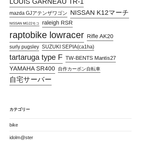
LOUIS GARNEAU TR-1
NISSAN K12マーチ
mazda GJアテンザワゴン
raleigh RSR
NISSAN MG22モコ
raptobike lowracer
Rifle AK20
surly pugsley
SUZUKI SEPIA(ca1ha)
tartaruga type F
TW-BENTS Mantis27
YAMAHA SR400
自作カーボン自転車
自宅サーバー
カテゴリー
bike
idolm@ster