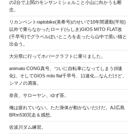
の2台で上関のモンサンミシェルこと小山に向かうも断
念。
リカンベントraptobike(美希号)のせいで10年間通勤(平坦)
以外で乗らなかったロード(らしき)GIOS MITO FLAT改
(千早号)でグラベルぽいところを走ったら山中で黒い猫と
出会う。
大分県に行ってホバークラフトに乗りました。
animato CONG真号、ついに自転車になってしまう(8速
化)。そしてGIOS mito flat千早号、11速化…なんだけど、
シマノの凋落。
奈良、サローヤン、ゆず茶。
俺は疲れていない。ただ身体が動かないだけだ。AJ広島
BRm530完走＆感想。
佐波川ダム練習。