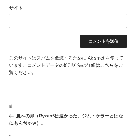
サイト
このサイトはスパムを低減するために Akismet を使って
います。
コメントデータの処理方法の詳細はこちらをご
覧ください
。
投
前
前
稿
の
夏への扉（Ryzen5は速かった。ジム・ケラーとはな
ナ
投
にもんぢゃｗ）。
ビ
稿