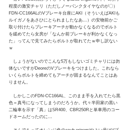
程度の激安チャリ（ただしノーパンクタイヤなのが〇）
FDN-CC166ALのVブレーキ台座にAKI（そういえばAKIも
ルイガノをあさひにとられましたなあ…）の安物前かご
取り付けたらブレーキアーチが動かなくなるのでボルト
を緩めてたら女房が「なんか前ブレーキが利かなくなっ
た」ってんで見てみたらボルトが取れてたｗ申し訳ない
ｗ
しょうがないのでこんな5万もしないゴミチャリには勿
体ないですがDeoreのVブレーキをつけました。これなら
いくらボルトを締めてもアーチが固まるなんてことはあ
りません。
しかしこのFDN-CC166AL、このまま手を入れてたら黒
色＝真号になってしまうのだろうか。代々半田家の黒い
二輪車を示す「真」はSR400、CBR250Rと単車用のコー
ドネームだったのに…
そんでもってオレンジ色のazub origamiやよい号はVブ