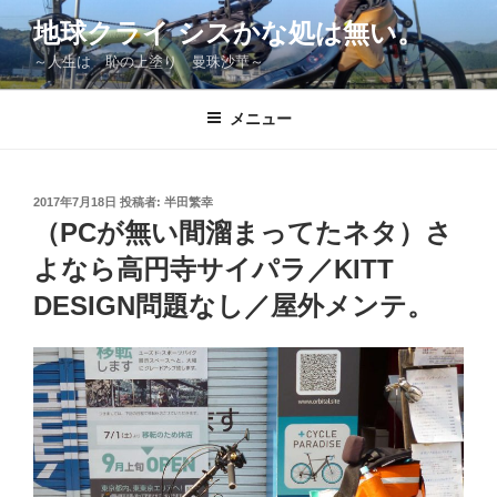
コ
地球クライ シスかな処は無い。
ン
～人生は 恥の上塗り 曼珠沙華～
テ
ン
ツ
メニュー
へ
ス
キ
投
2017年7月18日
投稿者:
半田繁幸
稿
ッ
（PCが無い間溜まってたネタ）さ
日:
プ
よなら高円寺サイパラ／KITT
DESIGN問題なし／屋外メンテ。