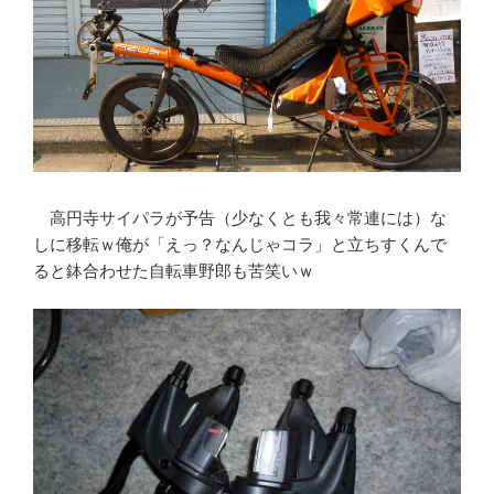
高円寺サイパラが予告（少なくとも我々常連には）な
しに移転ｗ俺が「えっ？なんじゃコラ」と立ちすくんで
ると鉢合わせた自転車野郎も苦笑いｗ