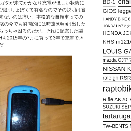
chal
BD-1
クタにガタが来てかかなり充電が怪しい状態に
roの電池はしょぼくて有名なのでその説明は省
GIOS legg
来ないのは痛い。本格的な自転車っての
HANDY BIKE 8
7歳の今でも瞬間的には時速50kmは出した
HONDA HA7
らっちゃ困るのだが、それに配慮した製
HONDA JO
-A1Hも2015年の7月に買って3年で充電でき
KHS m121
だ。
LOUIS G
mazda G
NISSAN
raleigh RSR
raptobi
Rifle AK20
SUZUKI SEPI
tartaruga
TW-BENTS M