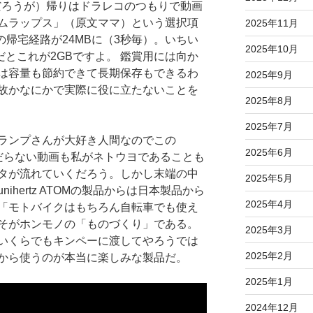
機能だろうが）帰りはドラレコのつもりで動画
ムラップス」（原文ママ）という選択項
2025年11月
の帰宅経路が24MBに（3秒毎）。いちい
2025年10月
だとこれが2GBですよ。 鑑賞用には向か
は容量も節約できて長期保存もできるわ
2025年9月
故かなにかで実際に役に立たないことを
2025年8月
2025年7月
ランプさんが大好き人間なのでこの
2025年6月
クソくだらない動画も私がネトウヨであることも
タが流れていくだろう。しかし末端の中
2025年5月
hertz ATOMの製品からは日本製品から
2025年4月
「モトバイクはもちろん自転車でも使え
そがホンモノの「ものづくり」である。
2025年3月
いくらでもキンペーに渡してやろうでは
2025年2月
から使うのが本当に楽しみな製品だ。
2025年1月
2024年12月