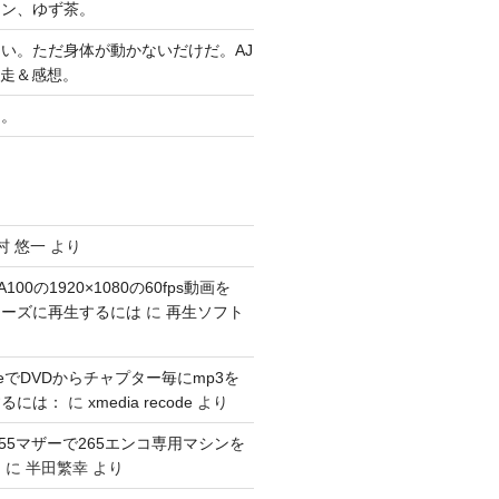
ヤン、ゆず茶。
い。ただ身体が動かないだけだ。AJ
完走＆感想。
習。
村 悠一
より
100の1920×1080の60fps動画を
スムーズに再生するには
に
再生ソフト
codeでDVDからチャプター毎にmp3を
するには：
に
xmedia recode
より
1155マザーで265エンコ専用マシンを
。
に
半田繁幸
より