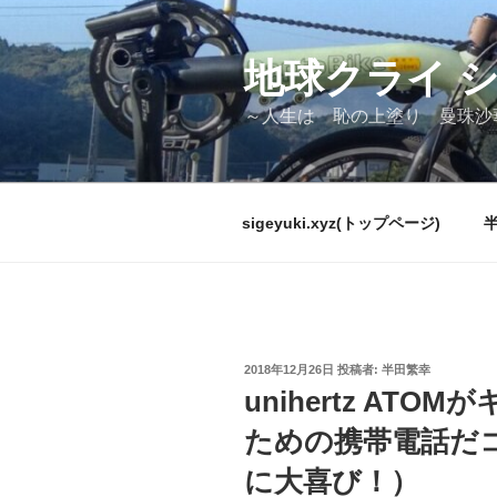
コ
ン
テ
地球クライ 
ン
～人生は 恥の上塗り 曼珠沙
ツ
へ
ス
キ
sigeyuki.xyz(トップページ)
ッ
プ
投
2018年12月26日
投稿者:
半田繁幸
稿
unihertz AT
日:
ための携帯電話だ
に大喜び！）