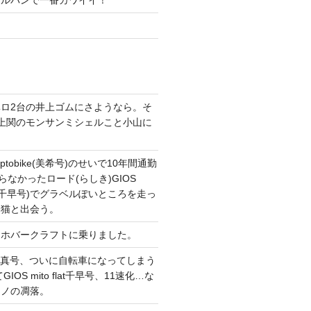
ガルパンで一番カワイイ！
ロ2台の井上ゴムにさようなら。そ
上関のモンサンミシェルこと小山に
。
tobike(美希号)のせいで10年間通勤
らなかったロード(らしき)GIOS
T改(千早号)でグラベルぽいところを走っ
い猫と出会う。
てホバークラフトに乗りました。
CONG真号、ついに自転車になってしまう
IOS mito flat千早号、11速化…な
マノの凋落。