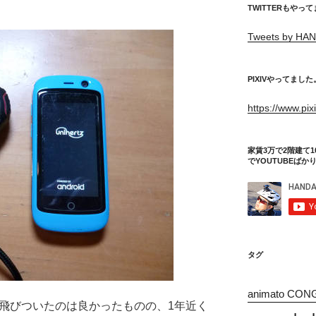
TWITTERもやっ
Tweets by HAN
PIXIVやってました
https://www.pi
家賃3万で2階建て1
でYOUTUBEばか
タグ
animato CON
y proに飛びついたのは良かったものの、1年近く