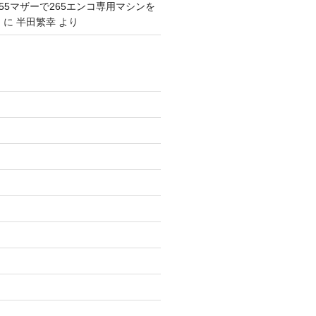
1155マザーで265エンコ専用マシンを
。
に
半田繁幸
より