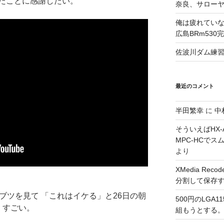
たことに感謝したい。
奈良、サロー
俺は疲れていな
広島BRm530
佐波川ダム練
最近のコメント
半田繁幸
に
中
そういえばHX-A
MPC-HCで
より
XMedia Re
分割して保存
ブツを見て 「これはイケる」と26日の朝
500円のLGA
た。すごい。
組もうとする