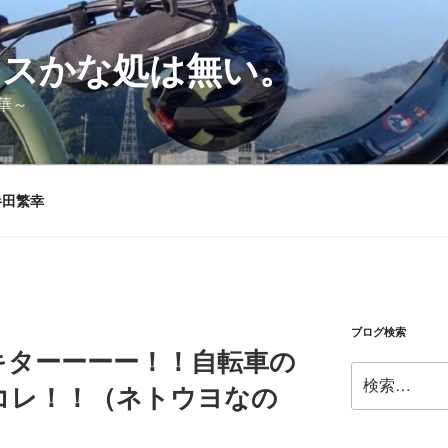
シスかな処は無い。
華～
半田繁幸
ブログ検索
OMがキターーーー！！自転車の
検
コレ！！（ネトウヨなの
索: