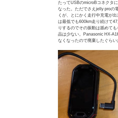
たってUSBのmicroBコネ
なった。ただでさえjelly p
くが、とにかく走行中充電が出
は最低でも600km走り続けて4
りするのでその振動は舐めても
品は少ない。Panasonic HX
なくなったので廃棄したぐらい