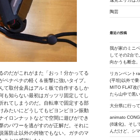
逸見エリカは
陶芸
最近の投稿
我が家のミニベ
してその2台で
向かうも断念
るのだがこれがまた「おっ！分かってる
リカンベントrap
がペナペナの軽く＆衝撃に強いタイプ。
(平坦)以外で乗
MITO FLA
んて取付金具はアルミ板で自作するしか
たら山中で黒
何も知らない最初はガッツリ固定してし
折れてしまうのだ。自転車で固定する部
大分県に行っ
けみたいにどうしてもビヨンビヨン振動
animato 
ナイロンナットなどで空間に遊びができ
(8速化)。そしてG
撃のパワーを逃がすのが正解だ。それに
んだけど、シ
脱落防止以外の何物でもない。ガチのマ