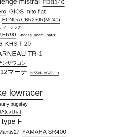
lenge mistral
FDB140
ero
GIOS mito flat
HONDA CBR250R(MC41)
アクティトラック
KER90
Khodaa Bloom Enaf26
KHS T-20
6
ARNEAU TR-1
Jアテンザワゴン
 K12マーチ
NISSAN MG22モコ
ke lowracer
surly pugsley
A(ca1ha)
 type F
YAMAHA SR400
antis27