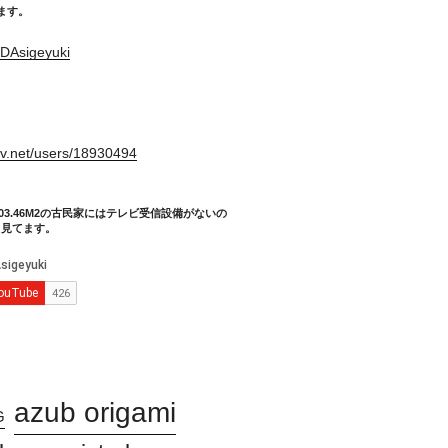
てます。
DAsigeyuki
。
xiv.net/users/18930494
03.46M2の古民家にはテレビ受信設備がないの
り見てます。
azub origami
G