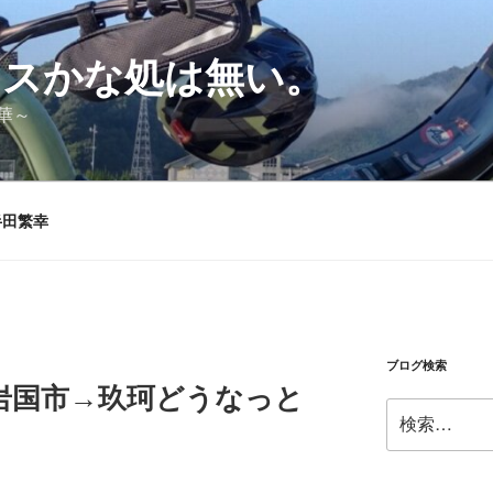
シスかな処は無い。
華～
半田繁幸
ブログ検索
岩国市→玖珂どうなっと
検
索: