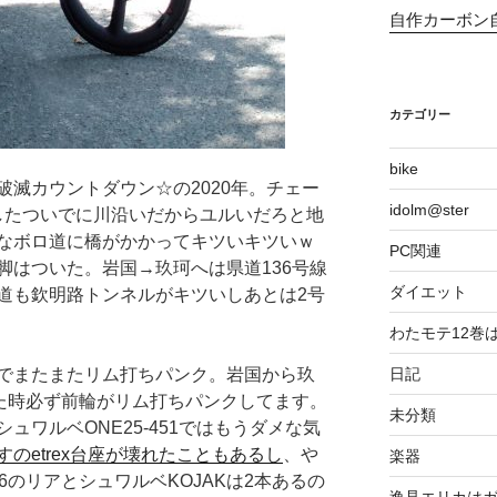
自作カーボン
カテゴリー
bike
滅カウントダウン☆の2020年。チェー
idolm@ster
更したついでに川沿いだからユルいだろと地
なボロ道に橋がかかってキツいキツいｗ
PC関連
脚はついた。岩国→玖珂へは県道136号線
ダイエット
道も欽明路トンネルがキツいしあとは2号
わたモテ12巻
でまたまたリム打ちパンク。岩国から玖
日記
出た時必ず前輪がリム打ちパンクしてます。
未分類
ュワルベONE25-451ではもうダメな気
のetrex台座が壊れたこともあるし
、や
楽器
6のリアとシュワルベKOJAKは2本あるの