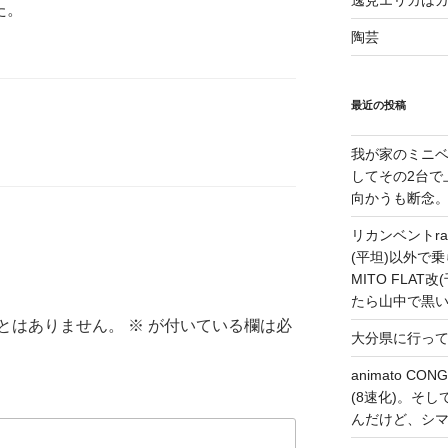
逸見エリカは
た。
陶芸
最近の投稿
我が家のミニベ
してその2台で
向かうも断念
リカンベントrap
(平坦)以外で乗
MITO FLA
たら山中で黒
とはありません。
※
が付いている欄は必
大分県に行っ
animato 
(8速化)。そしてG
んだけど、シ