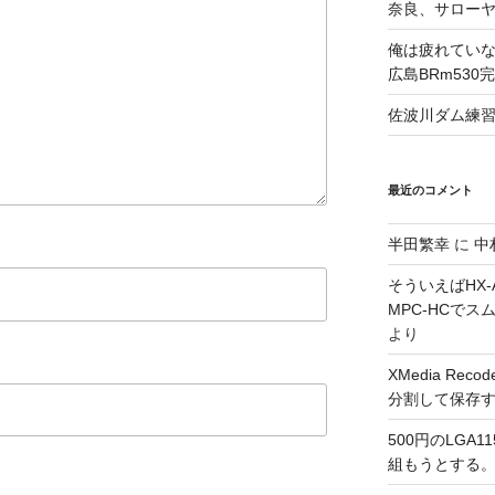
奈良、サロー
俺は疲れていな
広島BRm530
佐波川ダム練
最近のコメント
半田繁幸
に
中
そういえばHX-A
MPC-HCで
より
XMedia Re
分割して保存
500円のLGA
組もうとする