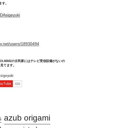
てます。
DAsigeyuki
。
xiv.net/users/18930494
03.46M2の古民家にはテレビ受信設備がないの
り見てます。
azub origami
G