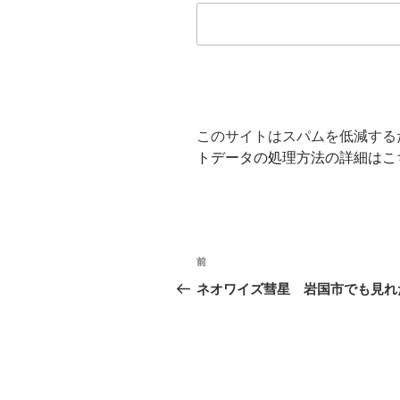
このサイトはスパムを低減するため
トデータの処理方法の詳細はこ
投
前
前
稿
の
ネオワイズ彗星 岩国市でも見れ
投
ナ
稿
ビ
ゲ