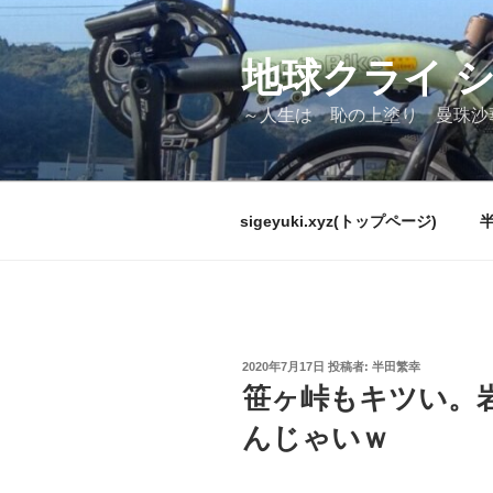
コ
ン
テ
地球クライ 
ン
～人生は 恥の上塗り 曼珠沙
ツ
へ
ス
キ
sigeyuki.xyz(トップページ)
ッ
プ
投
2020年7月17日
投稿者:
半田繁幸
稿
笹ヶ峠もキツい。
日:
んじゃいｗ