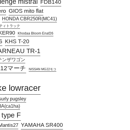
lenge mistral
FDB140
ero
GIOS mito flat
HONDA CBR250R(MC41)
アクティトラック
KER90
Khodaa Bloom Enaf26
KHS T-20
6
ARNEAU TR-1
Jアテンザワゴン
 K12マーチ
NISSAN MG22モコ
ke lowracer
surly pugsley
A(ca1ha)
 type F
YAMAHA SR400
antis27