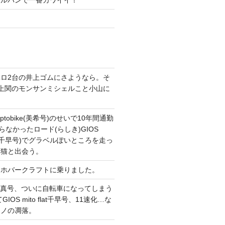
ガルパンで一番カワイイ！
ロ2台の井上ゴムにさようなら。そ
上関のモンサンミシェルこと小山に
。
tobike(美希号)のせいで10年間通勤
らなかったロード(らしき)GIOS
T改(千早号)でグラベルぽいところを走っ
い猫と出会う。
てホバークラフトに乗りました。
CONG真号、ついに自転車になってしまう
IOS mito flat千早号、11速化…な
マノの凋落。