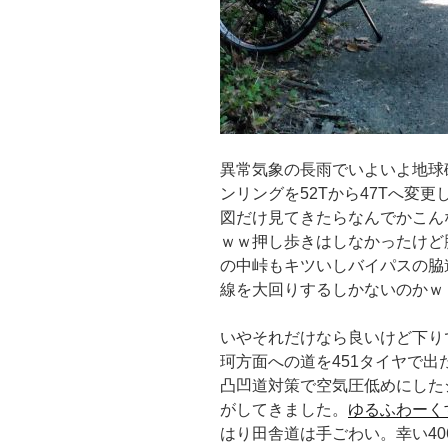
異常気象の長雨でいよいよ地球破
ンリングを52Tから47Tへ変
図だけ見てきたらなんでかこん
ｗｗ押し歩きはしなかったけど
の中峠もキツいしバイパスの脇
線を大回りするしかないのかｗ
いやそれだけなら良いけど下り
珂方面への道を451タイヤで
凸凹道対策で空気圧低めにしたシ
がしてきました。
ゆるふわーくす
はり田舎道は手ごわい。幸い40