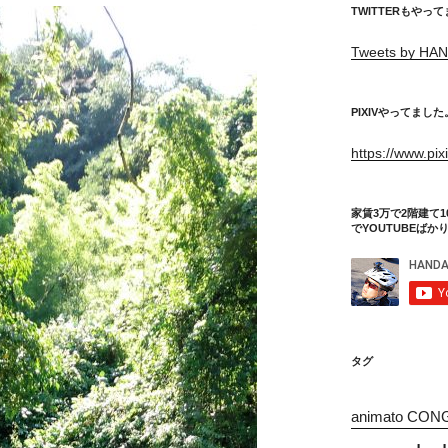
TWITTERもやっ
Tweets by HAN
PIXIVやってました
https://www.pi
家賃3万で2階建て1
でYOUTUBEばか
タグ
animato CON