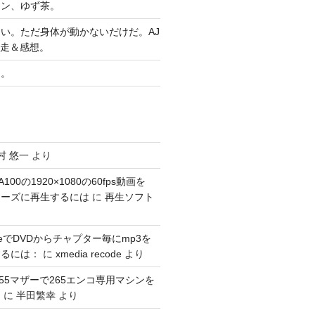
ヤン、ゆず茶。
い。ただ身体が動かないだけだ。AJ
完走＆感想。
習。
村 悠一
より
100の1920×1080の60fps動画を
スムーズに再生するには
に
再生ソフト
codeでDVDからチャプター毎にmp3を
するには：
に
xmedia recode
より
1155マザーで265エンコ専用マシンを
。
に
半田繁幸
より