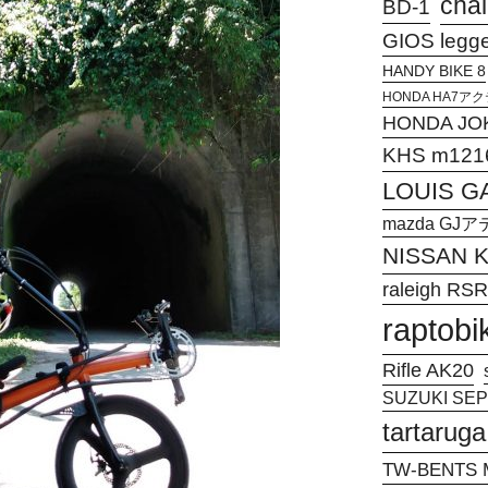
chal
BD-1
GIOS legg
HANDY BIKE 8
HONDA HA7
HONDA JO
KHS m121
LOUIS G
mazda G
NISSAN
raleigh RSR
raptobi
Rifle AK20
SUZUKI SEPI
tartaruga
TW-BENTS M