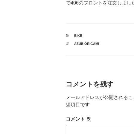
で406のフロントを注文しまし
カ
BIKE
テ
タ
AZUB ORIGAMI
ゴ
グ
リ
ー
コメントを残す
メールアドレスが公開されるこ
須項目です
コメント
※