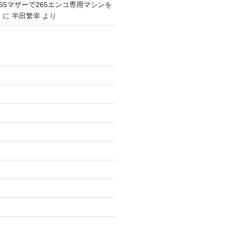
1155マザーで265エンコ専用マシンを
。
に
半田繁幸
より