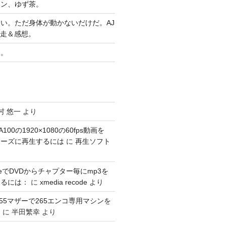
ヤン、ゆず茶。
い。ただ身体が動かないだけだ。AJ
完走＆感想。
習。
村 悠一
より
100の1920×1080の60fps動画を
スムーズに再生するには
に
再生ソフト
codeでDVDからチャプター毎にmp3を
するには：
に
xmedia recode
より
1155マザーで265エンコ専用マシンを
。
に
半田繁幸
より