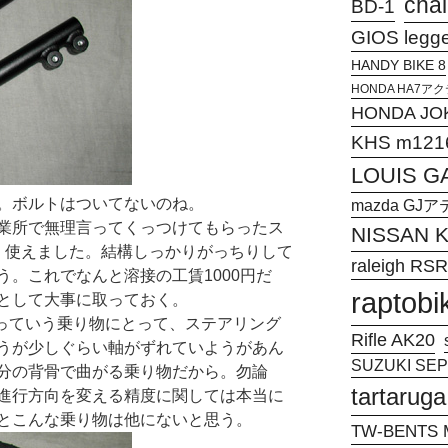
chal
BD-1
GIOS legg
HANDY BIKE 8
HONDA HA7
HONDA JO
KHS m121
LOUIS G
。ボルトはついてないのね。
mazda G
業所で無理言ってくっつけてもらったス
NISSAN
く使えました。結構しっかりがっちりして
raleigh RSR
。これでなんと溶接の工賃1000円だ
raptobi
として大事に取っておく。
ーっていう乗り物にとって、ステアリング
Rifle AK20
うが少しぐらい軸がずれていようがあん
SUZUKI SEPI
分の背骨で曲がる乗り物だから。勿論
tartaruga
るけど、進行方向を変える精度に関しては本当に
とこんな乗り物は他にないと思う。
TW-BENTS M