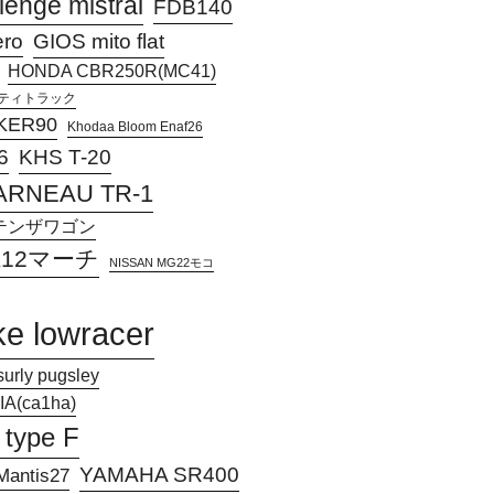
lenge mistral
FDB140
ero
GIOS mito flat
HONDA CBR250R(MC41)
アクティトラック
KER90
Khodaa Bloom Enaf26
KHS T-20
6
ARNEAU TR-1
Jアテンザワゴン
 K12マーチ
NISSAN MG22モコ
ke lowracer
surly pugsley
A(ca1ha)
 type F
YAMAHA SR400
antis27