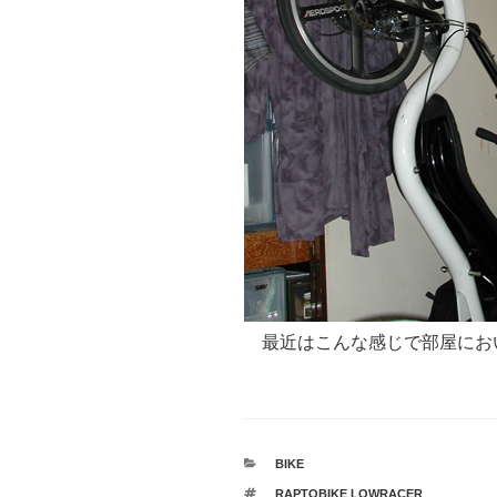
最近はこんな感じで部屋にお
カ
BIKE
テ
タ
RAPTOBIKE LOWRACER