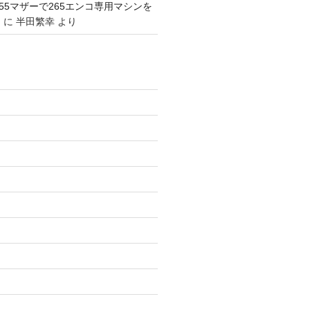
1155マザーで265エンコ専用マシンを
。
に
半田繁幸
より