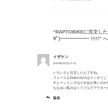
ゴ
グ
リ
ー
“RAPTOBIKEに注文
∀ﾟ)━━━━━━ !!!!!”
イザケン
2009年9月2日 07:22
いろいろと注文したんですね。
フォークもDiskのみのはスッキリ
チェーンリングはどれ位が良いのか
ちなみに私のはトリプルでアウターは
返信