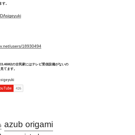
てます。
DAsigeyuki
。
xiv.net/users/18930494
03.46M2の古民家にはテレビ受信設備がないの
り見てます。
azub origami
G