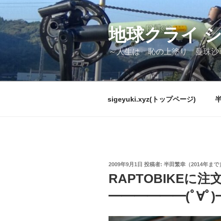
コ
ン
テ
地球クライ 
ン
～人生は 恥の上塗り 曼珠沙
ツ
へ
ス
キ
sigeyuki.xyz(トップページ)
ッ
プ
投
2009年9月1日
投稿者:
半田繁幸（2014年まで
稿
RAPTOBIKEに
日:
━━━━━━(ﾟ∀ﾟ)━