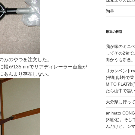
逸見エリカは
陶芸
最近の投稿
我が家のミニベ
してその2台で
のみのやつを注文した。
向かうも断念
幅が135mmでリアディレーラー台座が
リカンベントrap
にあんまり存在しない。
(平坦)以外で乗
MITO FLA
たら山中で黒
大分県に行っ
animato 
(8速化)。そしてG
んだけど、シ