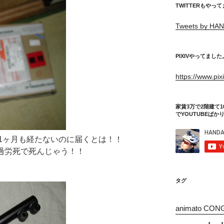
TWITTERもやっ
Tweets by HAN
PIXIVやってました
https://www.pi
家賃3万で2階建て1
でYOUTUBEばか
1ヶ月も経たないのに届くとは！！
！過労死で死んじゃう！！
タグ
animato CON