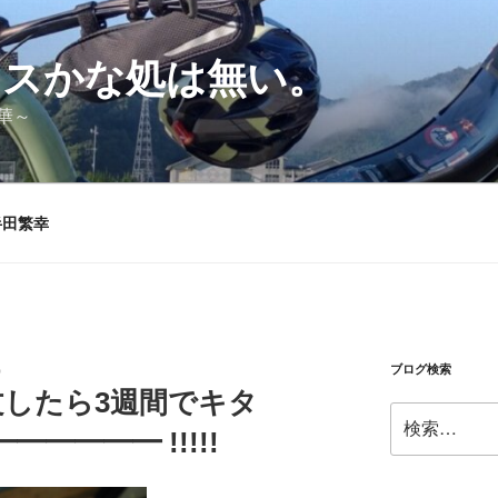
シスかな処は無い。
華～
半田繁幸
ブログ検索
）
注文したら3週間でキタ
検
━━━━━ !!!!!
索: