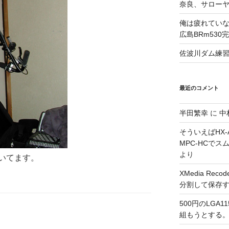
奈良、サロー
俺は疲れていな
広島BRm530
佐波川ダム練
最近のコメント
半田繁幸
に
中
そういえばHX-A
MPC-HCで
より
いてます。
XMedia Re
分割して保存
500円のLGA
組もうとする