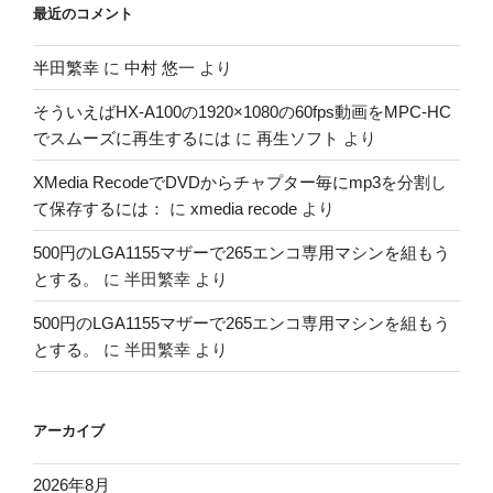
最近のコメント
半田繁幸
に
中村 悠一
より
そういえばHX-A100の1920×1080の60fps動画をMPC-HC
でスムーズに再生するには
に
再生ソフト
より
XMedia RecodeでDVDからチャプター毎にmp3を分割し
て保存するには：
に
xmedia recode
より
500円のLGA1155マザーで265エンコ専用マシンを組もう
とする。
に
半田繁幸
より
500円のLGA1155マザーで265エンコ専用マシンを組もう
とする。
に
半田繁幸
より
アーカイブ
2026年8月