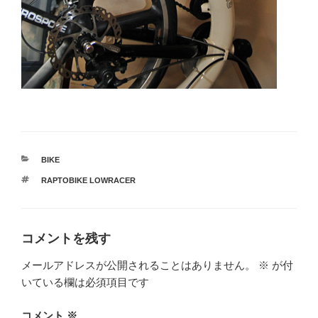
カ
BIKE
テ
タ
RAPTOBIKE LOWRACER
ゴ
グ
リ
ー
コメントを残す
メールアドレスが公開されることはありません。
※
が付
いている欄は必須項目です
コメント
※