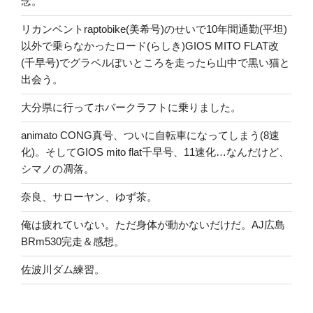
念。
リカンベントraptobike(美希号)のせいで10年間通勤(平坦)
以外で乗らなかったロード(らしき)GIOS MITO FLAT改
(千早号)でグラベルぽいところを走ったら山中で黒い猫と
出会う。
大分県に行ってホバークラフトに乗りました。
animato CONG真号、ついに自転車になってしまう(8速
化)。そしてGIOS mito flat千早号、11速化…なんだけど、
シマノの凋落。
奈良、サローヤン、ゆず茶。
俺は疲れていない。ただ身体が動かないだけだ。AJ広島
BRm530完走＆感想。
佐波川ダム練習。