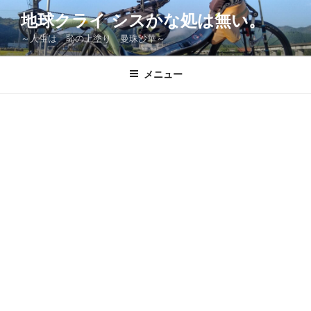
コ
地球クライ シスかな処は無い。
ン
～人生は 恥の上塗り 曼珠沙華～
テ
ン
ツ
メニュー
へ
ス
キ
ッ
プ