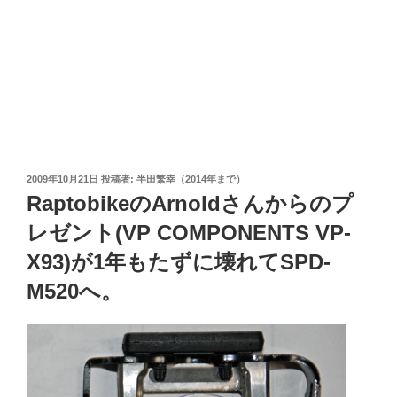
投
2009年10月21日
投稿者:
半田繁幸（2014年まで）
稿
RaptobikeのArnoldさんからのプ
日:
レゼント(VP COMPONENTS VP-
X93)が1年もたずに壊れてSPD-
M520へ。