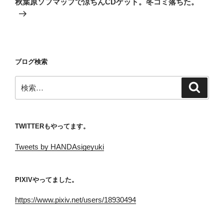
秋葉原ソフマップで涼ちんCDゲット。冬コミ落ちた。
投
ー
稿
シ
ョ
ン
ブログ検索
検
検
索
索:
TWITTERもやってます。
Tweets by HANDAsigeyuki
PIXIVやってました。
https://www.pixiv.net/users/18930494