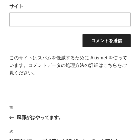
サイト
このサイトはスパムを低減するために Akismet を使って
います。
コメントデータの処理方法の詳細はこちらをご
覧ください
。
投
前
前
稿
の
風邪がはやってます。
ナ
投
ビ
稿
次
次
ゲ
の