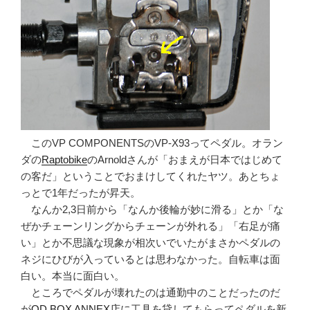
このVP COMPONENTSのVP-X93ってペダル。オラン
ダの
Raptobike
のArnoldさんが「おまえが日本ではじめて
の客だ」ということでおまけしてくれたヤツ。あとちょ
っとで1年だったが昇天。
なんか2,3日前から「なんか後輪が妙に滑る」とか「な
ぜかチェーンリングからチェーンが外れる」「右足が痛
い」とか不思議な現象が相次いでいたがまさかペダルの
ネジにひびが入っているとは思わなかった。自転車は面
白い。本当に面白い。
ところでペダルが壊れたのは通勤中のことだったのだ
が
OD BOX ANNEX店
に工具を貸してもらってペダルを新