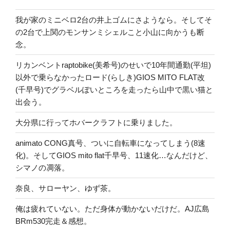
我が家のミニベロ2台の井上ゴムにさようなら。そしてそ
の2台で上関のモンサンミシェルこと小山に向かうも断
念。
リカンベントraptobike(美希号)のせいで10年間通勤(平坦)
以外で乗らなかったロード(らしき)GIOS MITO FLAT改
(千早号)でグラベルぽいところを走ったら山中で黒い猫と
出会う。
大分県に行ってホバークラフトに乗りました。
animato CONG真号、ついに自転車になってしまう(8速
化)。そしてGIOS mito flat千早号、11速化…なんだけど、
シマノの凋落。
奈良、サローヤン、ゆず茶。
俺は疲れていない。ただ身体が動かないだけだ。AJ広島
BRm530完走＆感想。