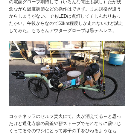
の電熱グローブ期待して（いろんな電圧も試し）たが残
念ながら温度調節などの操作はできず。まあ規格が違う
からしょうがない。でもLEDは点灯しててじんわりあっ
たかい。午後からなので50km程度しか走れないけど試走
してみた。もちろんアウターグローブは黒テムレス。
コッチネッラのセルフ焚火にて。火が消えてる～と思っ
たけど通化寺窯の薪釜や薪ストーブでそれなりに薪いじ
くってる今のワシにとって赤子の手をひねるようなも