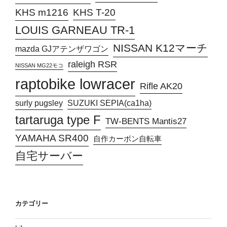
KHS T-20
KHS m1216
LOUIS GARNEAU TR-1
NISSAN K12マーチ
mazda GJアテンザワゴン
raleigh RSR
NISSAN MG22モコ
raptobike lowracer
Rifle AK20
surly pugsley
SUZUKI SEPIA(ca1ha)
tartaruga type F
TW-BENTS Mantis27
YAMAHA SR400
自作カーボン自転車
自宅サーバー
カテゴリー