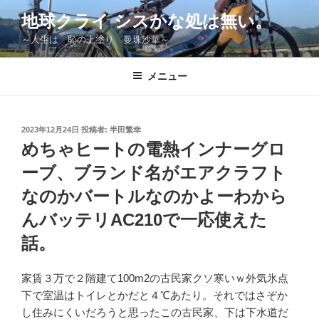
コ
地球クライ シスかな処は無い。
ン
～人生は 恥の上塗り 曼珠沙華～
テ
ン
ツ
メニュー
へ
ス
キ
投
2023年12月24日
投稿者:
半田繁幸
稿
ッ
めちゃヒートの電熱インナーグロ
日:
プ
ーブ、ブランド名がエアクラフト
なのかバートルなのかよーわから
んバッテリAC210で一応使えた
話。
家賃３万で２階建て100m2の古民家クソ寒いｗ外気氷点
下で室温はトイレとかだと４℃あたり。それではさぞか
し住みにくいだろうと思ったこの古民家、下は下水道だ