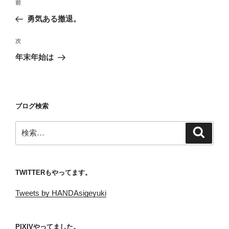
前
前
稿
の
勇気ある撤退。
ナ
投
ビ
稿
次
次
ゲ
の
年末年始は
投
ー
稿
シ
ョ
ブログ検索
ン
検
検
索
索:
TWITTERもやってます。
Tweets by HANDAsigeyuki
PIXIVやってました。