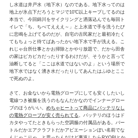
し水道は井戸水（地下水）なのである。地下水ってのは
地上が氷点下だろうとマジで10℃以上キープしてるのは
本当で、今回錦川をサイクリングと洒落込んでも毎回ト
イレで「ち、ちべてえええ～」と上水道で手を洗うたび
に悲鳴を上げてるのだが、自宅の古民家だと最初冷たく
てもちょっと待てばあったかい地下水で手が洗える。こ
れじゃ台所仕事とかお掃除とかやり放題で、だから田舎
の家はピカピカだったりするわけだが、そうかと言って
油断してると「ここは水道ではないのよ」という場所で
地下水ではなく湧き水だったりしてあんたはふゆとここ
で死ぬのよ。
さて、お金ないから電熱グローブにしても安くしたいし
電線つき被服を洗うのもなんだかなのでインナーグロー
ブのほうがいい。
めちゃヒートって商品にバッテリなし
の電熱グローブが安く売られてる
。バッテリのほうはド
カタやってたときもらった空調服の付属品がある。バー
トルだかエアクラフトだかアビエーションぽい名前でな
んじゃこりゃ。と思ったんだけど裏返したらRYOBIとか