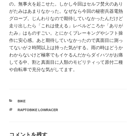
の。無事火を起こせた。しかし今回はセルフ焚火のあり
がたみはあまりなかった。なぜなら今回の秘密兵器電熱
グローブ。じんわりなので期待していなかったんだけど
走り出したら「これは使える」レベルどころか「ありが
たみ」はものすごい。とにかくブレーキングやシフト操
作に安心感。あと期待していなかったので真面目に測っ
てないが２時間以上は持った気がする。雨の時はどうか
わからないけど極寒でもイケるんだからダイハツがお痛
してる中、割と真面目に人類のモビリティって原付二種
や自転車で充分な気がしてます。
カ
BIKE
テ
タ
RAPTOBIKE LOWRACER
ゴ
グ
リ
ー
コメントを残す