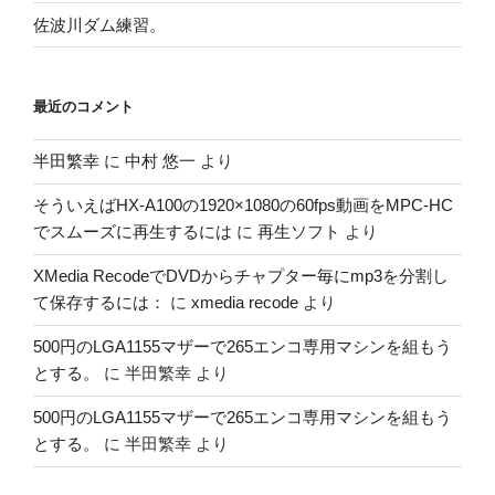
佐波川ダム練習。
最近のコメント
半田繁幸
に
中村 悠一
より
そういえばHX-A100の1920×1080の60fps動画をMPC-HC
でスムーズに再生するには
に
再生ソフト
より
XMedia RecodeでDVDからチャプター毎にmp3を分割し
て保存するには：
に
xmedia recode
より
500円のLGA1155マザーで265エンコ専用マシンを組もう
とする。
に
半田繁幸
より
500円のLGA1155マザーで265エンコ専用マシンを組もう
とする。
に
半田繁幸
より