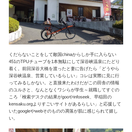
くだらないことをして敵国chinaからしか手に入らない
451のTPUチューブを1本無駄にして深谷峡温泉にたどり
着く。前回深谷大橋を渡ったと妻に告げたら「どうやら
深谷峡温泉、営業しているらしい」コレは実際に見に行
ってみるしかない。と直接来たわけだがこの田舎の情報
のユルさと、なんとなくワシらが学生～就職してすぐの
ころ「検索デスクの結果がgooやinfoseek、早稲田の
kensaku.orgよりすごいサイトがあるらしい」と応援して
いたgoogleやwebそのものの凋落が肌に感じられて嬉し
い。