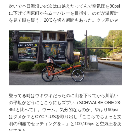
次いで本日海沿いの次は山越えだってんで空気圧を90psi
に下げて周東町からムーバレーを目指す。のだが温度計
を見て眼を疑う。20℃を切る瞬間もあった。クソ寒いｗ
登ってる時はウキウキだったのに山を下りてから川沿い
の平坦がどうにもこうにもズブい（SCHWALBE ONE 28-
451と比べて）。ウーム。気分的なものか、やはり90psi
はダメか？とCYCPLUSを取り出し「ここらでちょっと文
明の利器でセッティングを…」と100,105psiと空気圧をあ
げてると…