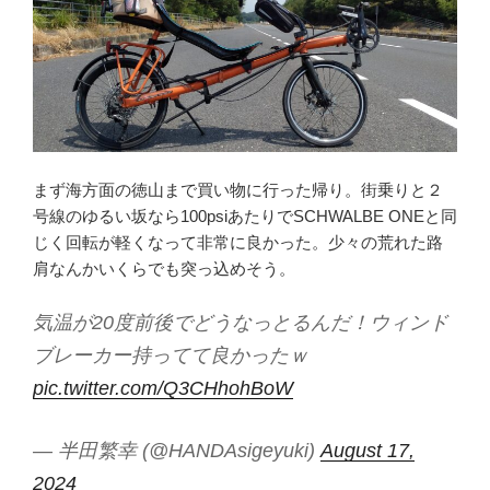
まず海方面の徳山まで買い物に行った帰り。街乗りと２
号線のゆるい坂なら100psiあたりでSCHWALBE ONEと同
じく回転が軽くなって非常に良かった。少々の荒れた路
肩なんかいくらでも突っ込めそう。
気温が20度前後でどうなっとるんだ！ウィンド
ブレーカー持ってて良かったｗ
pic.twitter.com/Q3CHhohBoW
— 半田繁幸 (@HANDAsigeyuki)
August 17,
2024