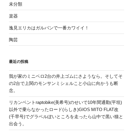
未分類
楽器
逸見エリカはガルパンで一番カワイイ！
陶芸
最近の投稿
我が家のミニベロ2台の井上ゴムにさようなら。そしてそ
の2台で上関のモンサンミシェルこと小山に向かうも断
念。
リカンベントraptobike(美希号)のせいで10年間通勤(平坦)
以外で乗らなかったロード(らしき)GIOS MITO FLAT改
(千早号)でグラベルぽいところを走ったら山中で黒い猫と
出会う。