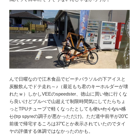
んで日曜なので江木食品でビーチパラソルの下アイスと
炭酸飲んでドテ走れ～♪（最近もち君のキーホルダーが壊
れたｗ）しかしVEEのspeedster、徳山に買い物に行くな
ら良いけどブルべで山超えて制限時間気にしてたらちょ
っとTPUチューブで軽くなったとしても
使いたくない感
じ
(trp spyreの調子が悪かっただけ)。ただ道中前半が20℃
前後で帰宅するころは37℃とか表示されていたのでタイ
ヤの評価する体調ではなかったのかも。