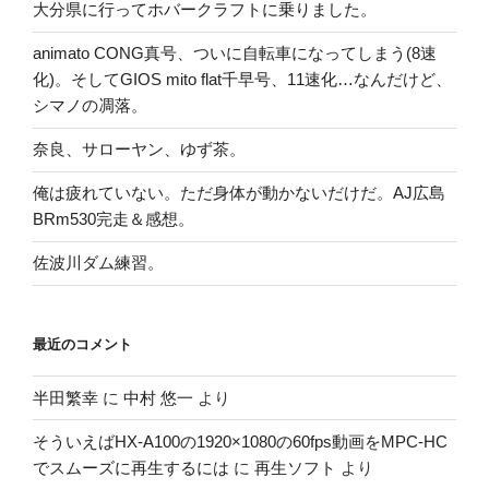
大分県に行ってホバークラフトに乗りました。
animato CONG真号、ついに自転車になってしまう(8速
化)。そしてGIOS mito flat千早号、11速化…なんだけど、
シマノの凋落。
奈良、サローヤン、ゆず茶。
俺は疲れていない。ただ身体が動かないだけだ。AJ広島
BRm530完走＆感想。
佐波川ダム練習。
最近のコメント
半田繁幸
に
中村 悠一
より
そういえばHX-A100の1920×1080の60fps動画をMPC-HC
でスムーズに再生するには
に
再生ソフト
より