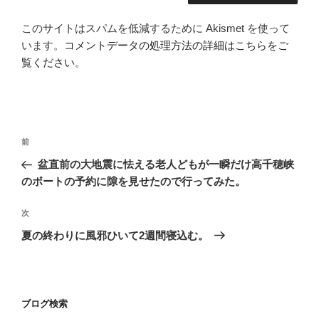
このサイトはスパムを低減するために Akismet を使って
います。
コメントデータの処理方法の詳細はこちらをご
覧ください
。
投
前
前
稿
の
盆直前の大地震に怯える老人どもが一瞬だけ高千穂峡
ナ
投
のボートの予約に隙を見せたので行ってみた。
ビ
稿
ゲ
次
次
の
ー
夏の終わりに風邪ひいて2週間寝込む。
投
シ
稿
ョ
ン
ブログ検索