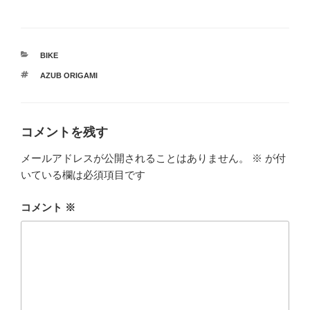
カ
BIKE
テ
タ
AZUB ORIGAMI
ゴ
グ
リ
ー
コメントを残す
メールアドレスが公開されることはありません。
※
が付
いている欄は必須項目です
コメント
※