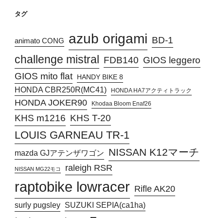
タグ
azub origami
BD-1
animato CONG
challenge mistral
FDB140
GIOS leggero
GIOS mito flat
HANDY BIKE 8
HONDA CBR250R(MC41)
HONDA HA7アクティトラック
HONDA JOKER90
Khodaa Bloom Enaf26
KHS T-20
KHS m1216
LOUIS GARNEAU TR-1
NISSAN K12マーチ
mazda GJアテンザワゴン
raleigh RSR
NISSAN MG22モコ
raptobike lowracer
Rifle AK20
surly pugsley
SUZUKI SEPIA(ca1ha)