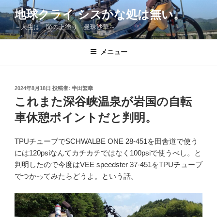
コ
地球クライ シスかな処は無い。
ン
～人生は 恥の上塗り 曼珠沙華～
テ
ン
ツ
メニュー
へ
ス
キ
投
2024年8月18日
投稿者:
半田繁幸
稿
ッ
これまた深谷峡温泉が岩国の自転
日:
プ
車休憩ポイントだと判明。
TPUチューブでSCHWALBE ONE 28-451を田舎道で使う
には120psiなんてカチカチではなく100psiで使うべし。と
判明したので今度はVEE speedster 37-451をTPUチューブ
でつかってみたらどうよ。という話。