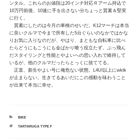
ンタル。これらのお値段は20インチ対応Ｒアーム持込で
10万円前後。10速に手を出さない分ちょっと質素＆堅実
に行く。
質素にしたのは今月の車検のせいだ。K12マーチは本当
に良いクルマで今まで所有した5台ぐらいのなかではかな
りお気に入りなのだが、やはり、まともな自転車に比べ
たらどうにもこうにも金ばかり喰う役立たず。ぶっ飛ん
だスタイリングと性能とやよいへの思い入れで維持して
いるが、他のクルマだったらとっくに捨ててる。
正直、新生やよい号に俺危ない状態。L4U!以上にwktk
が止まらない。生きてるあいだにこの感動を味わうこと
が出来て本当に幸せ。
カ
BIKE
テ
タ
TARTARUGA TYPE F
ゴ
グ
リ