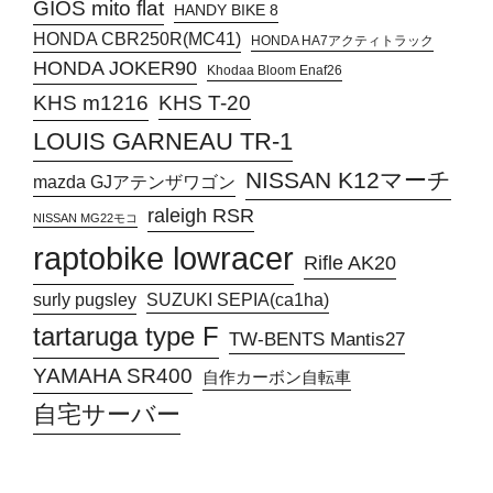
GIOS mito flat
HANDY BIKE 8
HONDA CBR250R(MC41)
HONDA HA7アクティトラック
HONDA JOKER90
Khodaa Bloom Enaf26
KHS T-20
KHS m1216
LOUIS GARNEAU TR-1
NISSAN K12マーチ
mazda GJアテンザワゴン
raleigh RSR
NISSAN MG22モコ
raptobike lowracer
Rifle AK20
surly pugsley
SUZUKI SEPIA(ca1ha)
tartaruga type F
TW-BENTS Mantis27
YAMAHA SR400
自作カーボン自転車
自宅サーバー