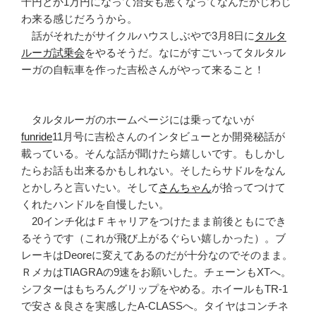
千円とか1万円になって治安も悪くなってなんだかじわじ
わ来る感じだろうから。
話がそれたがサイクルハウスしぶやで3月8日に
タルタ
ルーガ試乗会
をやるそうだ。なにがすごいってタルタル
ーガの自転車を作った吉松さんがやって来ること！
タルタルーガのホームページには乗ってないが
funride
11月号に吉松さんのインタビューとか開発秘話が
載っている。そんな話が聞けたら嬉しいです。もしかし
たらお話も出来るかもしれない。そしたらサドルをなん
とかしろと言いたい。そして
さんちゃん
が拾ってつけて
くれたハンドルを自慢したい。
20インチ化はＦキャリアをつけたまま前後ともにでき
るそうです（これが飛び上がるぐらい嬉しかった）。ブ
レーキはDeoreに変えてあるのだが十分なのでそのまま。
ＲメカはTIAGRAの9速をお願いした。チェーンもXTへ。
シフターはもちろんグリップをやめる。ホイールもTR-1
で安さ＆良さを実感したA-CLASSへ。タイヤはコンチネ