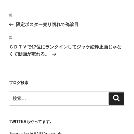
投
前
前
稿
の
限定ポスター売り切れで俺涙目
ナ
投
ビ
稿
次
次
ゲ
の
ＣＤＴＶで17位にランクインしてジャケ絵静止画じゃな
投
ー
くて動画が流れる。
稿
シ
ョ
ン
ブログ検索
検
検
索
索:
TWITTERもやってます。
Tweets by HANDAsigeyuki