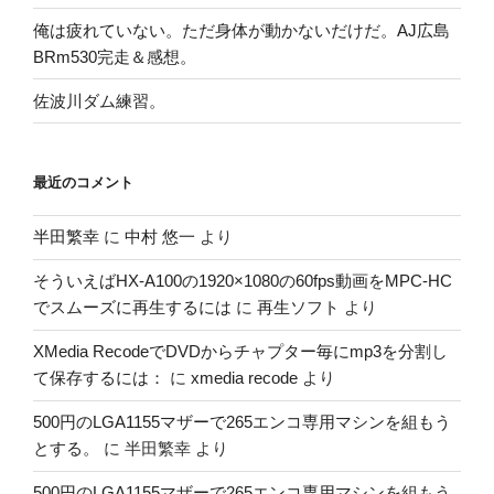
俺は疲れていない。ただ身体が動かないだけだ。AJ広島
BRm530完走＆感想。
佐波川ダム練習。
最近のコメント
半田繁幸
に
中村 悠一
より
そういえばHX-A100の1920×1080の60fps動画をMPC-HC
でスムーズに再生するには
に
再生ソフト
より
XMedia RecodeでDVDからチャプター毎にmp3を分割し
て保存するには：
に
xmedia recode
より
500円のLGA1155マザーで265エンコ専用マシンを組もう
とする。
に
半田繁幸
より
500円のLGA1155マザーで265エンコ専用マシンを組もう