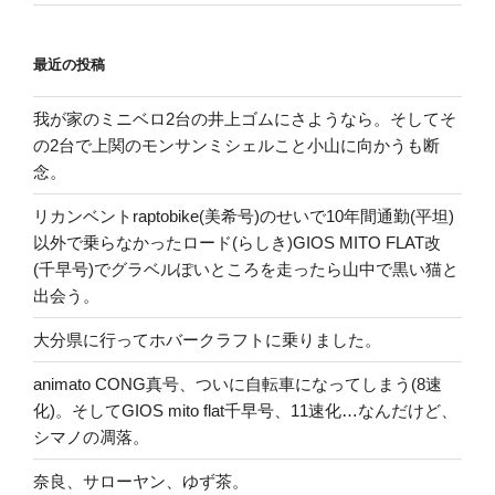
最近の投稿
我が家のミニベロ2台の井上ゴムにさようなら。そしてそ
の2台で上関のモンサンミシェルこと小山に向かうも断
念。
リカンベントraptobike(美希号)のせいで10年間通勤(平坦)
以外で乗らなかったロード(らしき)GIOS MITO FLAT改
(千早号)でグラベルぽいところを走ったら山中で黒い猫と
出会う。
大分県に行ってホバークラフトに乗りました。
animato CONG真号、ついに自転車になってしまう(8速
化)。そしてGIOS mito flat千早号、11速化…なんだけど、
シマノの凋落。
奈良、サローヤン、ゆず茶。