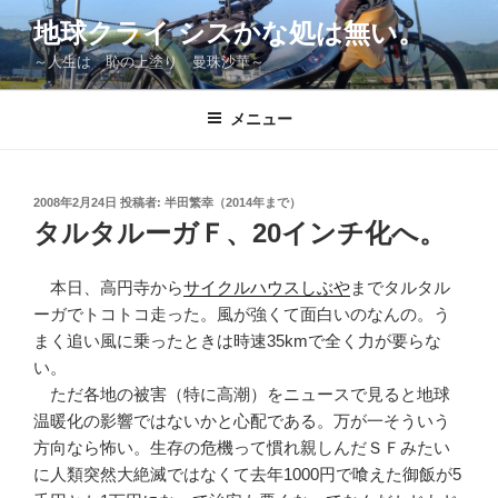
コ
地球クライ シスかな処は無い。
ン
～人生は 恥の上塗り 曼珠沙華～
テ
ン
ツ
メニュー
へ
ス
キ
投
2008年2月24日
投稿者:
半田繁幸（2014年まで）
稿
ッ
タルタルーガＦ、20インチ化へ。
日:
プ
本日、高円寺から
サイクルハウスしぶや
までタルタル
ーガでトコトコ走った。風が強くて面白いのなんの。う
まく追い風に乗ったときは時速35kmで全く力が要らな
い。
ただ各地の被害（特に高潮）をニュースで見ると地球
温暖化の影響ではないかと心配である。万が一そういう
方向なら怖い。生存の危機って慣れ親しんだＳＦみたい
に人類突然大絶滅ではなくて去年1000円で喰えた御飯が5