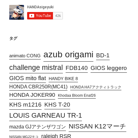
タグ
azub origami
BD-1
animato CONG
challenge mistral
FDB140
GIOS leggero
GIOS mito flat
HANDY BIKE 8
HONDA CBR250R(MC41)
HONDA HA7アクティトラック
HONDA JOKER90
Khodaa Bloom Enaf26
KHS T-20
KHS m1216
LOUIS GARNEAU TR-1
NISSAN K12マーチ
mazda GJアテンザワゴン
raleigh RSR
NISSAN MG22モコ