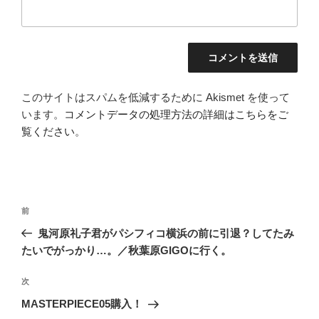
このサイトはスパムを低減するために Akismet を使って
います。
コメントデータの処理方法の詳細はこちらをご
覧ください
。
投
前
前
稿
の
鬼河原礼子君がパシフィコ横浜の前に引退？してたみ
ナ
投
たいでがっかり…。／秋葉原GIGOに行く。
ビ
稿
ゲ
次
次
の
ー
MASTERPIECE05購入！
投