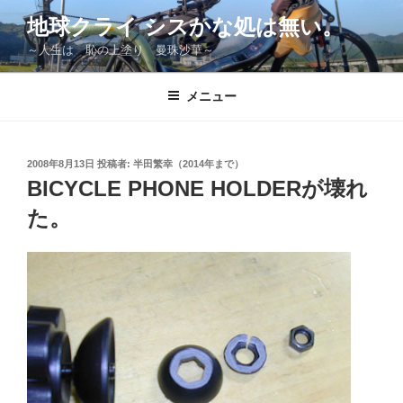
コ
地球クライ シスかな処は無い。
ン
～人生は 恥の上塗り 曼珠沙華～
テ
ン
ツ
メニュー
へ
ス
キ
投
2008年8月13日
投稿者:
半田繁幸（2014年まで）
稿
ッ
BICYCLE PHONE HOLDERが壊れ
日:
プ
た。