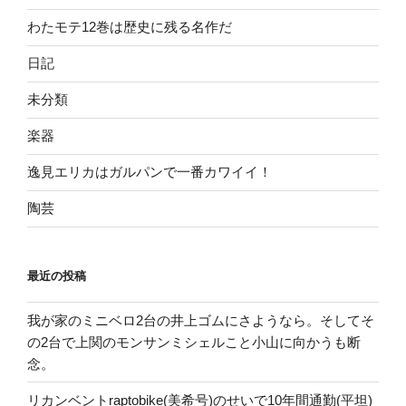
わたモテ12巻は歴史に残る名作だ
日記
未分類
楽器
逸見エリカはガルパンで一番カワイイ！
陶芸
最近の投稿
我が家のミニベロ2台の井上ゴムにさようなら。そしてそ
の2台で上関のモンサンミシェルこと小山に向かうも断
念。
リカンベントraptobike(美希号)のせいで10年間通勤(平坦)