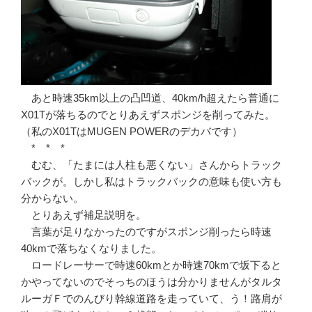
あと時速35km以上の凸凹道、40km/h超えたら普通に
X01Tが落ちるのでとりあえずスポンジを削ってみた。
（私のX01TはMUGEN POWERのデカバです）
* * *
むむ、「たまには人柱も悪くない」さんからトラック
バックが。しかし私はトラックバックの意味も使い方も
分からない。
とりあえず補足説明を。
言葉が足りなかったのですがスポンジ削ったら時速
40kmで落ちなくなりました。
ロードレーサーで時速60kmとか時速70kmで坂下ると
かやってないのでそっちのほうは分かりませんがタルタ
ルーガＦでのんびり幹線道路を走っていて、う！路肩が