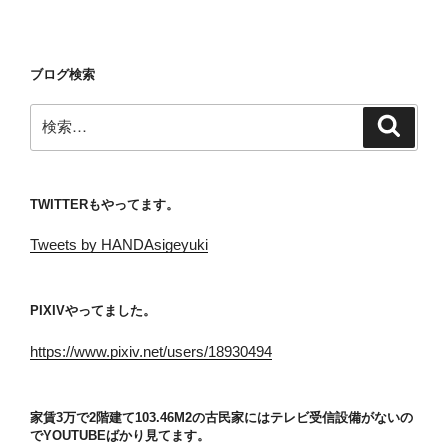
シ
稿
ョ
ン
ブログ検索
検
検
索
索:
TWITTERもやってます。
Tweets by HANDAsigeyuki
PIXIVやってました。
https://www.pixiv.net/users/18930494
家賃3万で2階建て103.46M2の古民家にはテレビ受信設備がないの
でYOUTUBEばかり見てます。