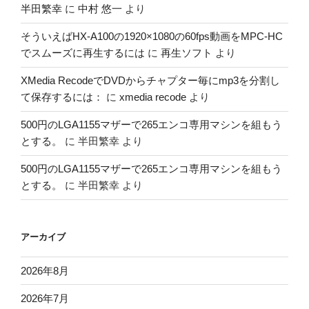
半田繁幸
に
中村 悠一
より
そういえばHX-A100の1920×1080の60fps動画をMPC-HC
でスムーズに再生するには
に
再生ソフト
より
XMedia RecodeでDVDからチャプター毎にmp3を分割し
て保存するには：
に
xmedia recode
より
500円のLGA1155マザーで265エンコ専用マシンを組もう
とする。
に
半田繁幸
より
500円のLGA1155マザーで265エンコ専用マシンを組もう
とする。
に
半田繁幸
より
アーカイブ
2026年8月
2026年7月