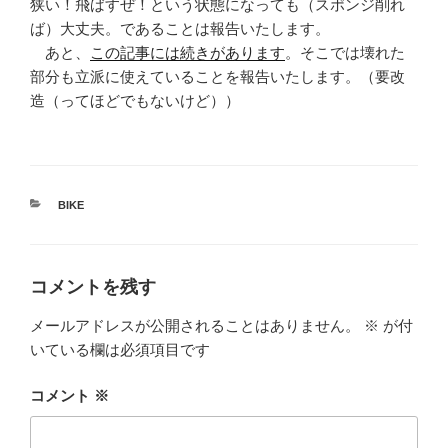
狭い！飛ばすぜ！という状態になっても（スポンジ削れ
ば）大丈夫。であることは報告いたします。
あと、
この記事には続きがあります
。そこでは壊れた
部分も立派に使えていることを報告いたします。（要改
造（ってほどでもないけど））
カ
BIKE
テ
ゴ
リ
ー
コメントを残す
メールアドレスが公開されることはありません。
※
が付
いている欄は必須項目です
コメント
※