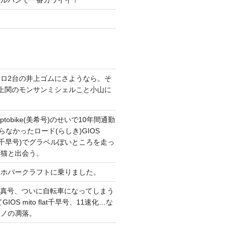
ガルパンで一番カワイイ！
ロ2台の井上ゴムにさようなら。そ
上関のモンサンミシェルこと小山に
。
tobike(美希号)のせいで10年間通勤
らなかったロード(らしき)GIOS
T改(千早号)でグラベルぽいところを走っ
い猫と出会う。
てホバークラフトに乗りました。
CONG真号、ついに自転車になってしまう
IOS mito flat千早号、11速化…な
マノの凋落。