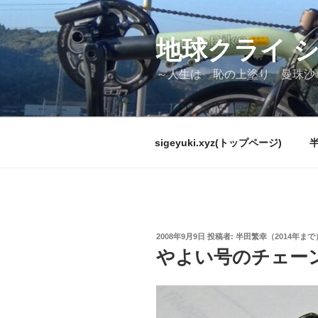
コ
ン
テ
地球クライ 
ン
～人生は 恥の上塗り 曼珠沙
ツ
へ
ス
キ
sigeyuki.xyz(トップページ)
ッ
プ
投
2008年9月9日
投稿者:
半田繁幸（2014年まで
稿
やよい号のチェー
日: