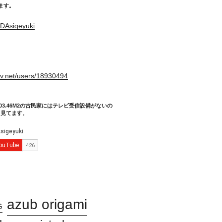
てます。
DAsigeyuki
。
xiv.net/users/18930494
03.46M2の古民家にはテレビ受信設備がないの
り見てます。
azub origami
G