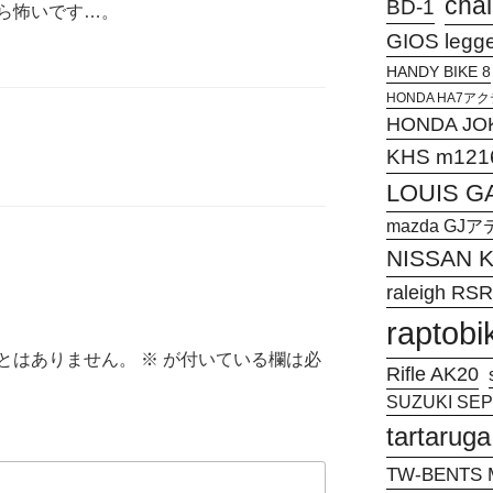
chal
BD-1
ら怖いです…。
GIOS legg
HANDY BIKE 8
HONDA HA7
HONDA JO
KHS m121
LOUIS G
mazda G
NISSAN
raleigh RSR
raptobi
とはありません。
※
が付いている欄は必
Rifle AK20
SUZUKI SEPI
tartaruga
TW-BENTS M