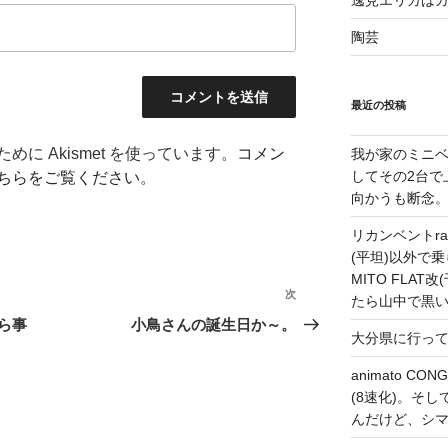
逸見エリカは
陶芸
最近の投稿
に Akismet を使っています。
コメン
我が家のミニベ
してその2台で
ちらをご覧ください
。
向かうも断念
リカンベントrap
(平坦)以外で乗
MITO FLA
次
次
たら山中で黒
の
ら事
小鳥さんの誕生日か～。
大分県に行っ
投
稿
animato 
(8速化)。そしてG
んだけど、シ