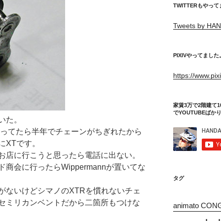
TWITTERもやっ
Tweets by HAN
PIXIVやってました
https://www.pi
家賃3万で2階建て1
でYOUTUBEばか
いた。
くってたら半年でチェーンがちぎれたから
にXTです。
お店に行こうと思ったら電話に出ない。
会に行ったらWippermannが置いてな
タグ
ないけどシマノのXTRを慣れないチェ
セミリカンベントだから二箇所もつけな
animato CON