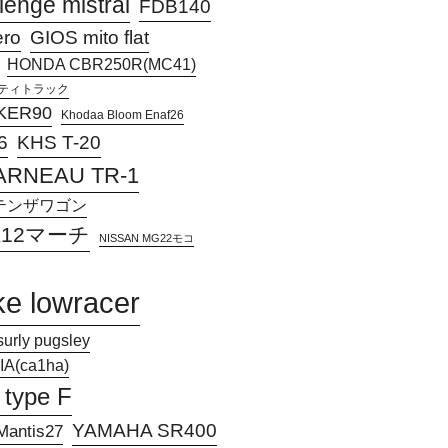
lenge mistral
FDB140
ero
GIOS mito flat
HONDA CBR250R(MC41)
アクティトラック
KER90
Khodaa Bloom Enaf26
KHS T-20
6
ARNEAU TR-1
Jアテンザワゴン
 K12マーチ
NISSAN MG22モコ
ke lowracer
surly pugsley
A(ca1ha)
 type F
YAMAHA SR400
antis27