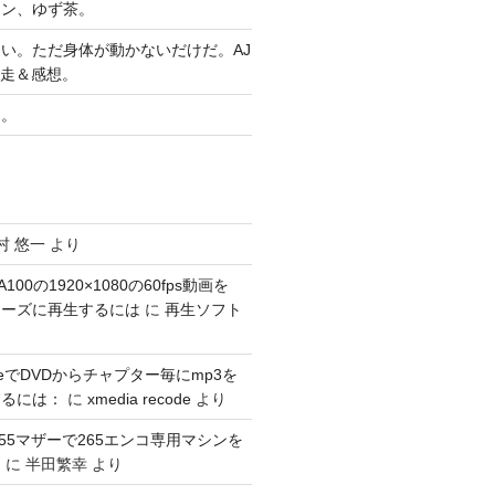
ヤン、ゆず茶。
い。ただ身体が動かないだけだ。AJ
完走＆感想。
習。
村 悠一
より
100の1920×1080の60fps動画を
スムーズに再生するには
に
再生ソフト
codeでDVDからチャプター毎にmp3を
するには：
に
xmedia recode
より
1155マザーで265エンコ専用マシンを
。
に
半田繁幸
より