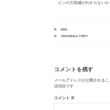
ピンの力加減がわからないか
カ
BIKE
テ
タ
TARTARUGA TYPE F
ゴ
グ
リ
ー
コメントを残す
メールアドレスが公開されるこ
須項目です
コメント
※