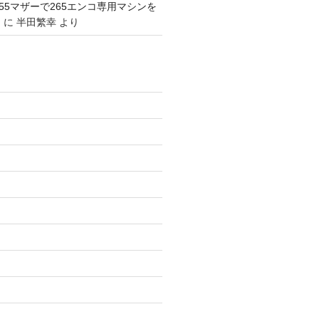
1155マザーで265エンコ専用マシンを
。
に
半田繁幸
より