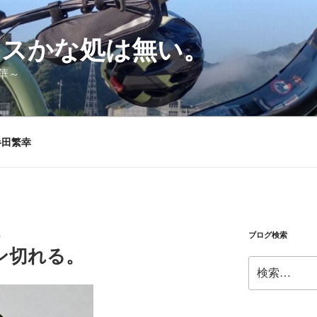
シスかな処は無い。
華～
半田繁幸
ブログ検索
）
ン切れる。
検
索: