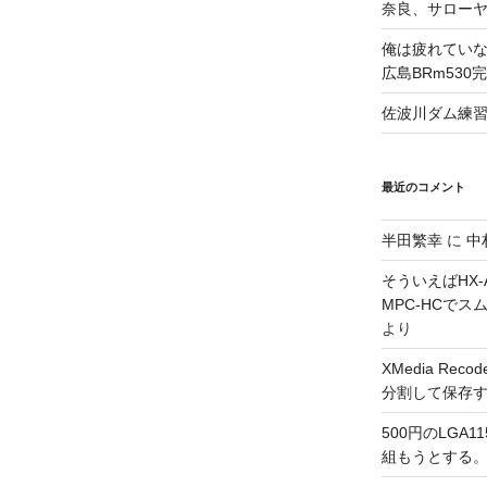
奈良、サロー
俺は疲れていな
広島BRm530
佐波川ダム練
最近のコメント
半田繁幸
に
中
そういえばHX-A
MPC-HCで
より
XMedia Re
分割して保存
500円のLGA
組もうとする