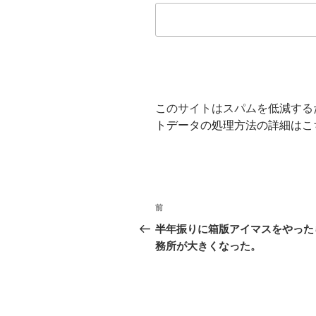
このサイトはスパムを低減するため
トデータの処理方法の詳細はこ
投
前
前
稿
の
半年振りに箱版アイマスをやった
投
務所が大きくなった。
ナ
稿
ビ
ゲ