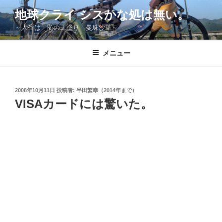
コ
地球クライ シスかな処は無い。
ン
～人生は 恥の上塗り 曼珠沙華～
テ
ン
ツ
メニュー
へ
ス
キ
投
2008年10月11日
投稿者:
半田繁幸（2014年まで）
稿
ッ
VISAカードには驚いた。
日:
プ