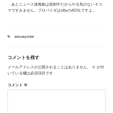
あとニュース速報板は規制中だからやる気のない４コ
マですみません。プロバイダはniftyのADSLですよ。
カ
IDOLM@STER
テ
ゴ
リ
ー
コメントを残す
メールアドレスが公開されることはありません。
※
が付
いている欄は必須項目です
コメント
※