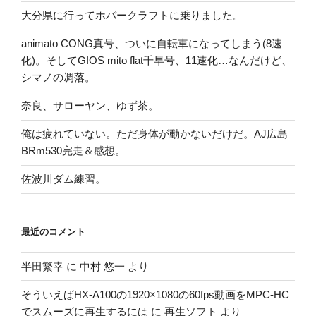
大分県に行ってホバークラフトに乗りました。
animato CONG真号、ついに自転車になってしまう(8速
化)。そしてGIOS mito flat千早号、11速化…なんだけど、
シマノの凋落。
奈良、サローヤン、ゆず茶。
俺は疲れていない。ただ身体が動かないだけだ。AJ広島
BRm530完走＆感想。
佐波川ダム練習。
最近のコメント
半田繁幸
に
中村 悠一
より
そういえばHX-A100の1920×1080の60fps動画をMPC-HC
でスムーズに再生するには
に
再生ソフト
より