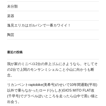
未分類
楽器
逸見エリカはガルパンで一番カワイイ！
陶芸
最近の投稿
我が家のミニベロ2台の井上ゴムにさようなら。そしてそ
の2台で上関のモンサンミシェルこと小山に向かうも断
念。
リカンベントraptobike(美希号)のせいで10年間通勤(平坦)
以外で乗らなかったロード(らしき)GIOS MITO FLAT改
(千早号)でグラベルぽいところを走ったら山中で黒い猫と
出会う。