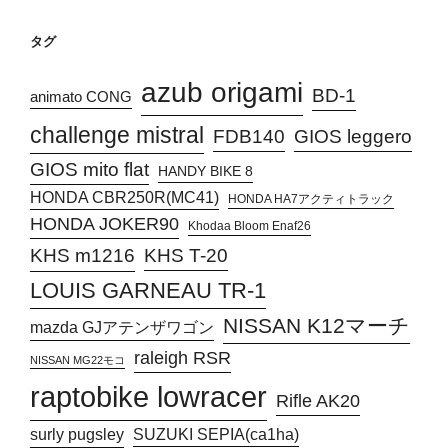
タグ
azub origami
BD-1
animato CONG
challenge mistral
FDB140
GIOS leggero
GIOS mito flat
HANDY BIKE 8
HONDA CBR250R(MC41)
HONDA HA7アクティトラック
HONDA JOKER90
Khodaa Bloom Enaf26
KHS T-20
KHS m1216
LOUIS GARNEAU TR-1
NISSAN K12マーチ
mazda GJアテンザワゴン
raleigh RSR
NISSAN MG22モコ
raptobike lowracer
Rifle AK20
surly pugsley
SUZUKI SEPIA(ca1ha)