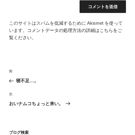
このサイトはスパムを低減するために Akismet を使って
います。
コメントデータの処理方法の詳細はこちらをご
覧ください
。
投
前
前
稿
の
寝不足…。
ナ
投
ビ
稿
次
次
ゲ
の
おいナムコちょっと来い。
投
ー
稿
シ
ョ
ブログ検索