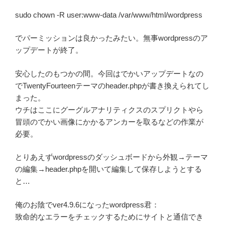
sudo chown -R user:www-data /var/www/html/wordpress
でパーミッションは良かったみたい。無事wordpressのア
ップデートが終了。
安心したのもつかの間。今回はでかいアップデートなの
でTwentyFourteenテーマのheader.phpが書き換えられてし
まった。
ウチはここにグーグルアナリティクスのスプリクトやら
冒頭のでかい画像にかかるアンカーを取るなどの作業が
必要。
とりあえずwordpressのダッシュボードから外観→テーマ
の編集→header.phpを開いて編集して保存しようとする
と…
俺のお陰でver4.9.6になったwordpress君：
致命的なエラーをチェックするためにサイトと通信でき