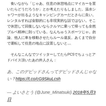
食いながら「じゃあ、任意の休憩地点にマイカーを置
いたらどうだろうか」とか考えたりもしました。温水シ
ャワーが出るようなキャンピングカーだとさらに良い。
レンタルすれば金額的にも非現実的な話ではない。そこ
で休憩して回復しないならクルマに乗って帰っても全然
ブルベ精神に則っている。なんちゅうスポーツじゃ。勿
論、他人に車を移動させたらルール違反。あくまで自分
で運転して任意の地点に設置しないと…
そんなこんなでツイッターしてたらPC5でちょっとア
ドバイス頂いたあの外人さん：
あ、このデビッドさんってデビッドさんじゃな
い？
https://t.co/cG9SkuLcsh
— よいさとう (@June_Minatsuki)
2018年5月3
日