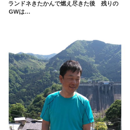
稿
ランドネきたかんで燃え尽きた後 残りの
日:
GWは…