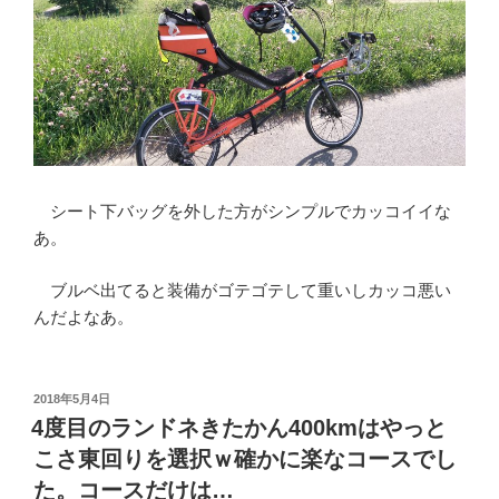
シート下バッグを外した方がシンプルでカッコイイな
あ。
ブルベ出てると装備がゴテゴテして重いしカッコ悪い
んだよなあ。
投
2018年5月4日
稿
4度目のランドネきたかん400kmはやっと
日:
こさ東回りを選択ｗ確かに楽なコースでし
た。コースだけは…