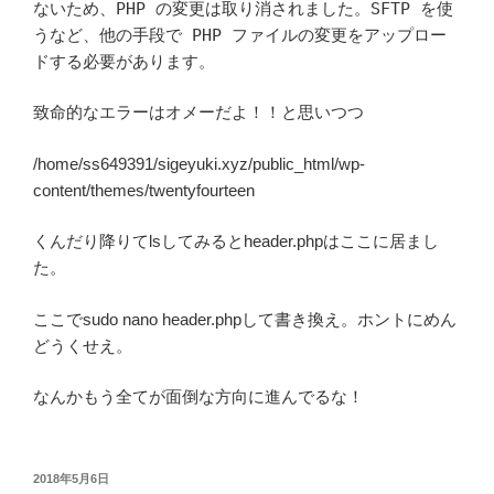
ないため、PHP の変更は取り消されました。SFTP を使
うなど、他の手段で PHP ファイルの変更をアップロー
ドする必要があります。
致命的なエラーはオメーだよ！！と思いつつ
/home/ss649391/sigeyuki.xyz/public_html/wp-
content/themes/twentyfourteen
くんだり降りてlsしてみるとheader.phpはここに居まし
た。
ここでsudo nano header.phpして書き換え。ホントにめん
どうくせえ。
なんかもう全てが面倒な方向に進んでるな！
投
2018年5月6日