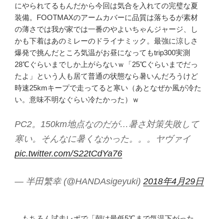
にやられてるもんだから今回は気合を入れての完璧な夏
装備。FOOTMAXのアームカバーに品質は落ちるが素材
の薄さでは我が家では一番のやよいちゃんジャージ、し
かも下着はあのミレーのドライナミック。最強に涼しさ
爆発で挑んだところ気温がお昼になってもtrip300実測
28℃ぐらいまでしか上がらないｗ「25℃ぐらいまでだっ
たよ」という人も居て普通の状態なら暑いんだろうけど
時速25kmキープで走ってると寒い（あとなぜか風が冷た
い。意味不明なぐらい冷たかった）ｗ
PC2。150km地点なのだが…暑さ対策失敗して
寒い。そんなに暑くなかった。。。ヤヴァイ
pic.twitter.com/S22tCdYa76
— 半田繁幸 (@HANDAsigeyuki)
2018年4月29日
もちろん試走レポで「朝は最低5℃まで気温下がった