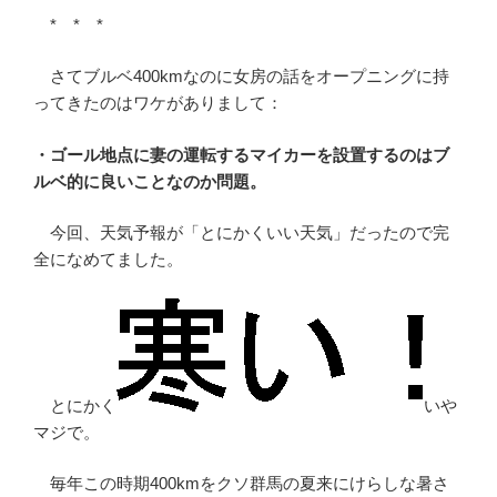
* * *
さてブルベ400kmなのに女房の話をオープニングに持
ってきたのはワケがありまして：
・ゴール地点に妻の運転するマイカーを設置するのはブ
ルベ的に良いことなのか問題。
今回、天気予報が「とにかくいい天気」だったので完
全になめてました。
とにかく
いや
マジで。
毎年この時期400kmをクソ群馬の夏来にけらしな暑さ