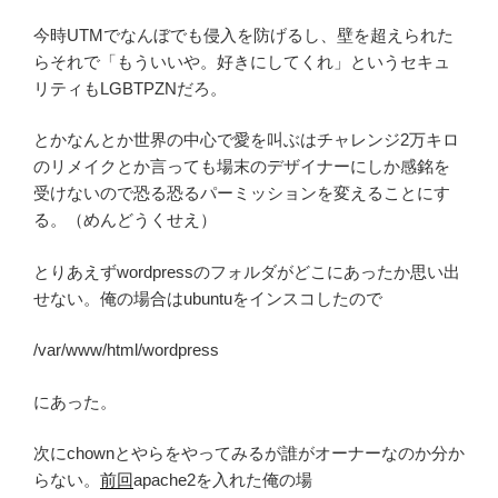
今時UTMでなんぼでも侵入を防げるし、壁を超えられた
らそれで「もういいや。好きにしてくれ」というセキュ
リティもLGBTPZNだろ。
とかなんとか世界の中心で愛を叫ぶはチャレンジ2万キロ
のリメイクとか言っても場末のデザイナーにしか感銘を
受けないので恐る恐るパーミッションを変えることにす
る。（めんどうくせえ）
とりあえずwordpressのフォルダがどこにあったか思い出
せない。俺の場合はubuntuをインスコしたので
/var/www/html/wordpress
にあった。
次にchownとやらをやってみるが誰がオーナーなのか分か
らない。
前回
apache2を入れた俺の場