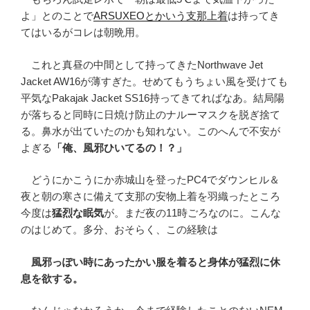
よ」とのことで
ARSUXEOとかいう支那上着
は持ってき
てはいるがコレは朝晩用。
これと真昼の中間として持ってきたNorthwave Jet
Jacket AW16が薄すぎた。せめてもうちょい風を受けても
平気なPakajak Jacket SS16持ってきてればなあ。結局陽
が落ちると同時に日焼け防止のナルーマスクを脱ぎ捨て
る。鼻水が出ていたのかも知れない。このへんで不安が
よぎる
「俺、風邪ひいてるの！？」
どうにかこうにか赤城山を登ったPC4でダウンヒル＆
夜と朝の寒さに備えて支那の安物上着を羽織ったところ
今度は
猛烈な眠気
が。まだ夜の11時ごろなのに。こんな
のはじめて。多分、おそらく、この経験は
風邪っぽい時にあったかい服を着ると身体が猛烈に休
息を欲する。