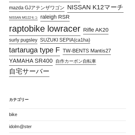
NISSAN K12マーチ
mazda GJアテンザワゴン
raleigh RSR
NISSAN MG22モコ
raptobike lowracer
Rifle AK20
surly pugsley
SUZUKI SEPIA(ca1ha)
tartaruga type F
TW-BENTS Mantis27
YAMAHA SR400
自作カーボン自転車
自宅サーバー
カテゴリー
bike
idolm@ster