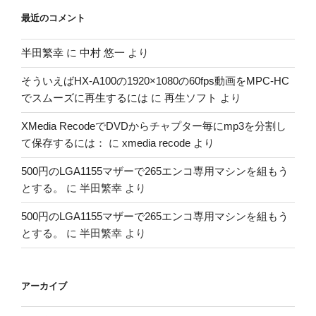
最近のコメント
半田繁幸
に
中村 悠一
より
そういえばHX-A100の1920×1080の60fps動画をMPC-HC
でスムーズに再生するには
に
再生ソフト
より
XMedia RecodeでDVDからチャプター毎にmp3を分割し
て保存するには：
に
xmedia recode
より
500円のLGA1155マザーで265エンコ専用マシンを組もう
とする。
に
半田繁幸
より
500円のLGA1155マザーで265エンコ専用マシンを組もう
とする。
に
半田繁幸
より
アーカイブ