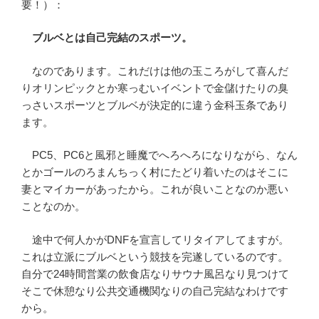
要！）：
ブルベとは自己完結のスポーツ。
なのであります。これだけは他の玉ころがして喜んだ
りオリンピックとか寒っむいイベントで金儲けたりの臭
っさいスポーツとブルベが決定的に違う金科玉条であり
ます。
PC5、PC6と風邪と睡魔でへろへろになりながら、なん
とかゴールのろまんちっく村にたどり着いたのはそこに
妻とマイカーがあったから。これが良いことなのか悪い
ことなのか。
途中で何人かがDNFを宣言してリタイアしてますが。
これは立派にブルベという競技を完遂しているのです。
自分で24時間営業の飲食店なりサウナ風呂なり見つけて
そこで休憩なり公共交通機関なりの自己完結なわけです
から。