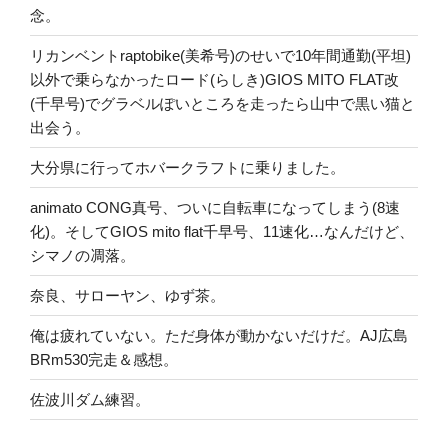
念。
リカンベントraptobike(美希号)のせいで10年間通勤(平坦)
以外で乗らなかったロード(らしき)GIOS MITO FLAT改
(千早号)でグラベルぽいところを走ったら山中で黒い猫と
出会う。
大分県に行ってホバークラフトに乗りました。
animato CONG真号、ついに自転車になってしまう(8速
化)。そしてGIOS mito flat千早号、11速化…なんだけど、
シマノの凋落。
奈良、サローヤン、ゆず茶。
俺は疲れていない。ただ身体が動かないだけだ。AJ広島
BRm530完走＆感想。
佐波川ダム練習。