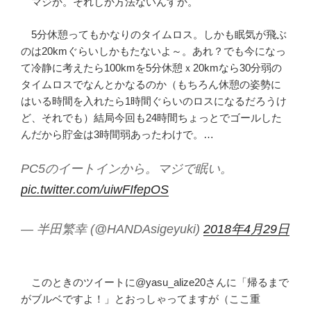
マジか。それしか方法ないんすか。
5分休憩ってもかなりのタイムロス。しかも眠気が飛ぶ
のは20kmぐらいしかもたないよ～。あれ？でも今になっ
て冷静に考えたら100kmを5分休憩ｘ20kmなら30分弱の
タイムロスでなんとかなるのか（もちろん休憩の姿勢に
はいる時間を入れたら1時間ぐらいのロスになるだろうけ
ど、それでも）結局今回も24時間ちょっとでゴールした
んだから貯金は3時間弱あったわけで。…
PC5のイートインから。マジで眠い。
pic.twitter.com/uiwFIfepOS
— 半田繁幸 (@HANDAsigeyuki)
2018年4月29日
このときのツイートに@yasu_alize20さんに「帰るまで
がブルベですよ！」とおっしゃってますが（ここ重