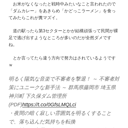
お米がなくなったと戦時中みたいなこと言われたので
「ダムカレー」をあきらめ「かどっこラーメン」を食っ
てみたらこれが糞マズイ。
道の駅ったら第3セクターとかが結構頑張って民間が裸
足で逃げ出すようなところが多いのだが全然ダメです
ね。
とか言ってたら違う方向で努力はされているようです
ｗ
明るく陽気な音楽で不審者を撃退！ ～ 不審者対
策にユニークな新手法 ～ 群馬県藤岡市 埼玉県
神川町 下久保ダム管理所
(PDF)
https://t.co/0GfsLMQLci
・夜間の暗く寂しい雰囲気を明るくすること
で、落ち込んだ気持ちを転換