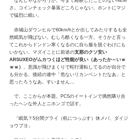
なんじゃなかろうか。今まで経験したことのないNEM
さ。コインチェック暴落どころじゃない。ホントにマジ
で猛烈に眠い。
赤城山ダウンヒルで60km/hとか出してみたりするも全
然眠気が飛ばない。むしろ酷くなる一方。そうかと言っ
てこれからドンドン寒くなるのに自ら服を脱ぐわけにも
いかない。マズイことに前述の
支那のクソ安い
ARSUXEOがムカつくほど性能が良い（あったか～いｗ
ｗｗ）
。意識が飛びまくりで蛇行運転してるのが自分で
も分かる。後続の連中「危ないリカンベントだなあ」と
思ったろうなあ。すいません…
で、ここからが本題。PC5のイートインで偶然隣り合
ったヘンな外人とニホンゴで話す。
「眠気？5分間グライ（机につっぷす）休メバ、ダイジ
ョウブヨ」