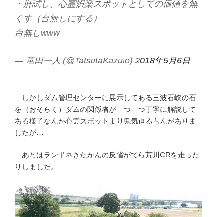
・肝試し、心霊娯楽スポットとしての価値を無
くす（台無しにする）
台無しwww
— 竜田一人 (@TatsutaKazuto)
2018年5月6日
しかしダム管理センターに展示してある三波石峡の石
を（おそらく）ダムの関係者が一つ一つ丁寧に解説して
ある様子なんか心霊スポットより鬼気迫るもんがありま
したが…
あとはランドネきたかんの反省がてら荒川CRを走った
りしました。