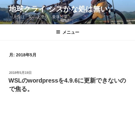
コ
地球クライ シスかな処は無い。
ン
～人生は 恥の上塗り 曼珠沙華～
テ
ン
ツ
メニュー
へ
ス
キ
月:
2018年5月
ッ
プ
投
2018年5月19日
稿
WSLのwordpressを4.9.6に更新できないの
日:
で焦る。