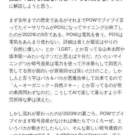
に解説しようと思う。
まず去年までの歴史であるがそれまでPOWでブイブイ言
ってたイーサリウムがPOSになってマイニングが終了し
たのが2022年の9月である。POWは電気を食う。POSは
電気をあんまり使わない。詳細は省くが最近はやりの
「自然に優しい」とか「LGBT」とか言ってる山本太郎や
坂本龍一みたいなクソだと思えば十分だ。だいたいマイ
ニングつか暗号資産は電力を使って汗水垂らして四苦八
苦してる所が面白いが原発回せば良いだけのこと。しか
し人と言う字はバカ＆バカが悪魔合体して出来てるので
「ん～オーガニック～自然スキ～」とか言ってるのが世
の東西問わずなのだ。こうしてAIで楽して暮らすより不
労所得な夢は潰えた。
しかし流れが変わったのが2023年の夏ごろ。POWでブイ
ブイかます暗号資産がなければ俺たちでつくろーぜ。と
いうバカが動きだしたらしい。そんな新しい暗号通貨の