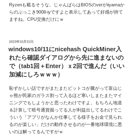
Ryzenも載るそうな。じゃんぱらはBIOSのverがiiyamaか
らのぶっこき9008-iyですよと表示してあって好感が持て
ますね。CPU交換だけにｗ
投
2023年10月31日
稿
windows10/11にnicehash QuickMiner入
日:
れたら確認ダイアログから先に進まないの
で（tab1回＋Enter）ｘ2回で進んだ（いい
加減にしろｗｗｗ）
恥ずかしい話ですがまたまたビットコが騰がって富山じ
ゃ熊が民家のガラス割って入るほど寒いしまたまたマイ
ニングでもしようかと思ったわけですよ。もちろん地道
＆計算して暗号通貨掘ってる人が利益出してるわけでこ
ういう「アプリがなんか仕事してる様子をお金で見られ
るのが楽しい」だけの動作させるのが一番地球環境に悪
いのは解ってるんですがｗ