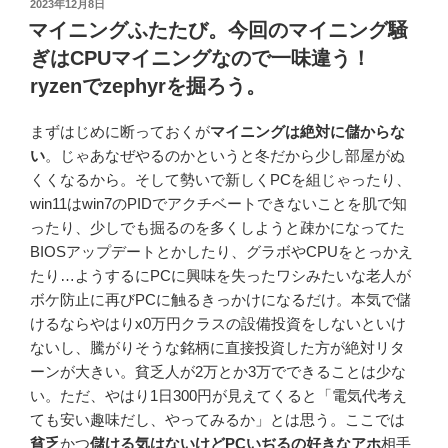
投
2023年12月8日
稿
マイニングふたたび。今回のマイニング騒
日:
ぎはCPUマイニングなので一味違う！
ryzenでzephyrを掘ろう。
まずはじめに断っておくが
マイニングは絶対に儲からな
い
。じゃあなぜやるのかというと冬だから少し部屋がぬ
くくなるから。そして勢いで新しくPCを組じゃったり、
win11はwin7のPIDでアクチベートできないことを肌で知
ったり、少しでも掘るのを多くしようと疎かになってた
BIOSアップデートとかしたり、グラボやCPUをとっかえ
たり…ようするにPCに興味を失ったワシみたいな老人が
ボケ防止に再びPCに触るきっかけになるだけ。本気で儲
けるならやはりx0万円クラスの設備投資をしないといけ
ないし、騰がりそうな銘柄に直接投資した方が絶対リタ
ーンが大きい。貧乏人が2万とか3万でできることは少な
い。ただ、やはり1日300円が見えてくると「電気代考え
ても安い趣味だし、やってみるか」とは思う。ここでは
貧乏
かつ
儲ける気はないけどPCいぢるの好きなアホ
相手