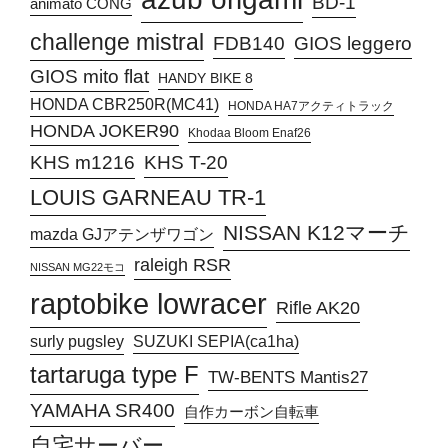
BD-1
animato CONG
challenge mistral
FDB140
GIOS leggero
GIOS mito flat
HANDY BIKE 8
HONDA CBR250R(MC41)
HONDA HA7アクティトラック
HONDA JOKER90
Khodaa Bloom Enaf26
KHS T-20
KHS m1216
LOUIS GARNEAU TR-1
NISSAN K12マーチ
mazda GJアテンザワゴン
raleigh RSR
NISSAN MG22モコ
raptobike lowracer
Rifle AK20
surly pugsley
SUZUKI SEPIA(ca1ha)
tartaruga type F
TW-BENTS Mantis27
YAMAHA SR400
自作カーボン自転車
自宅サーバー