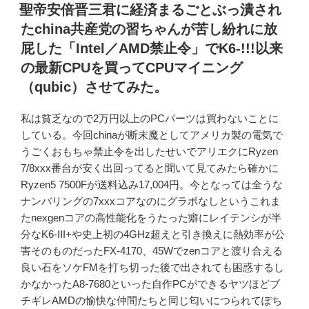
稿
聖帝安倍晋三君に経済まるごとぶっ潰され
日:
たchina共産党の習ちゃんが苦し紛れに放
屁した「Intel／AMD禁止令」でK6-!!!以来
の最新CPUを買ってCPUマイニング
（qubic）させてみた。
私は貧乏なので2万円以上のPCパーツは買わないことに
している。今回chinaが断末魔としてアメリカ製の電気で
うごくおもちゃ禁止令を出したせいでアリエクにRyzen
7/8xxx番台が安く出回ってると聞いて見てみたら確かに
Ryzen5 7500Fが送料込み17,004円。今となっては全うな
ナンバリングの7xxxコアなのにグラボなしというこれま
たnexgenコアの高性能化をうたった癖にレイテンシが半
分なK6-III+や史上初の4GHz超えと引き換えに熱効率が公
害そのものだったFX-4170、45Wでzenコアと渡り合える
良い石をソケFMを打ち切った後で出されても困惑するし
かなかったA8-7680といった自作PCができるヤツほどブ
チギレAMDの愉快な仲間たちと同じ匂いにつられてぽち