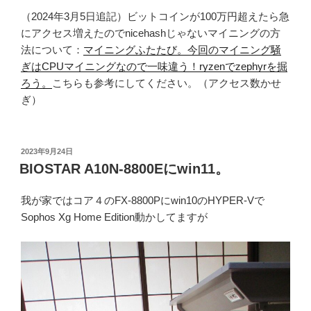
（2024年3月5日追記）ビットコインが100万円超えたら急
にアクセス増えたのでnicehashじゃないマイニングの方
法について：
マイニングふたたび。今回のマイニング騒
ぎはCPUマイニングなので一味違う！ryzenでzephyr
を
掘
ろう。
こちらも参考にしてください。（アクセス数かせ
ぎ）
投
2023年9月24日
稿
BIOSTAR A10N-8800Eにwin11。
日:
我が家ではコア４のFX-8800Pにwin10のHYPER-Vで
Sophos Xg Home Edition動かしてますが