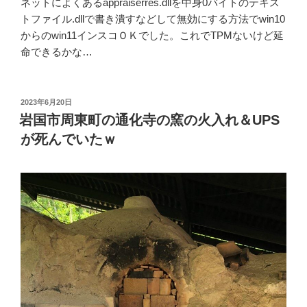
ネットによくあるappraiserres.dllを中身0バイトのテキス
トファイル.dllで書き潰すなどして無効にする方法でwin10
からのwin11インスコＯＫでした。これでTPMないけど延
命できるかな…
投
2023年6月20日
稿
岩国市周東町の通化寺の窯の火入れ＆UPS
日:
が死んでいたｗ