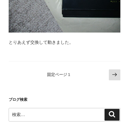
とりあえず交換して動きました。
投
次
固定ページ
1
の
稿
ペ
の
ー
ペ
ブログ検索
ジ
ー
検
ジ
検
索
索:
送