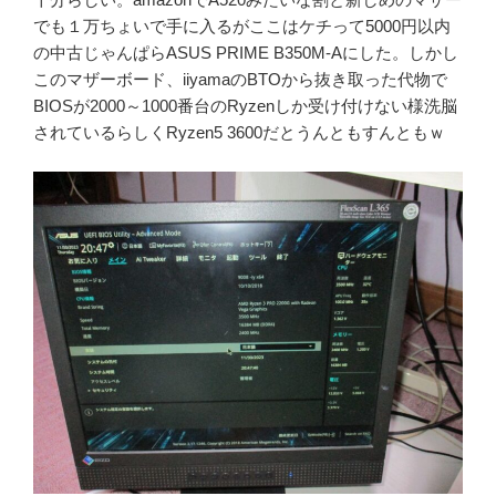
回
でも１万ちょいで手に入るがここはケチって5000円以内
の
の中古じゃんぱらASUS PRIME B350M-Aにした。しかし
マ
このマザーボード、iiyamaのBTOから抜き取った代物で
イ
BIOSが2000～1000番台のRyzenしか受け付けない様洗脳
ニ
されているらしくRyzen5 3600だとうんともすんともｗ
ン
グ
騒
ぎ
は
CPU
マ
イ
ニ
ン
グ
な
の
で