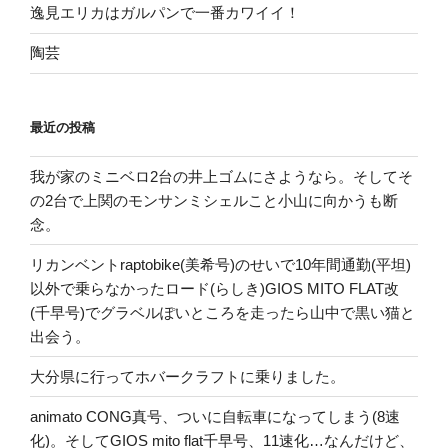
逸見エリカはガルパンで一番カワイイ！
陶芸
最近の投稿
我が家のミニベロ2台の井上ゴムにさようなら。そしてそ
の2台で上関のモンサンミシェルこと小山に向かうも断
念。
リカンベントraptobike(美希号)のせいで10年間通勤(平坦)
以外で乗らなかったロード(らしき)GIOS MITO FLAT改
(千早号)でグラベルぽいところを走ったら山中で黒い猫と
出会う。
大分県に行ってホバークラフトに乗りました。
animato CONG真号、ついに自転車になってしまう(8速
化)。そしてGIOS mito flat千早号、11速化…なんだけど、