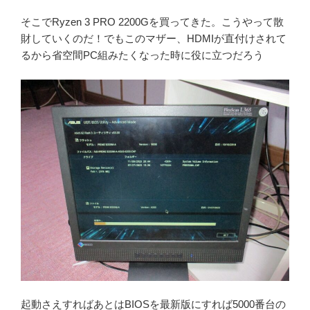
一
そこでRyzen 3 PRO 2200Gを買ってきた。こうやって散
味
財していくのだ！でもこのマザー、HDMIが直付けされて
違
るから省空間PC組みたくなった時に役に立つだろう
う！
ryzen
で
zephyr
を
掘
ろ
う。”
の
起動さえすればあとはBIOSを最新版にすれば5000番台の