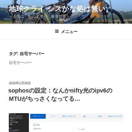
コ
地球クライ シスかな処は無い。
ン
～人生は 恥の上塗り 曼珠沙華～
テ
ン
ツ
メニュー
へ
ス
キ
タグ:
自宅サーバー
ッ
自宅サーバー
プ
投
2025年1月29日
稿
sophosの設定：なんかnifty光のipv6の
日:
MTUがちっさくなってる…