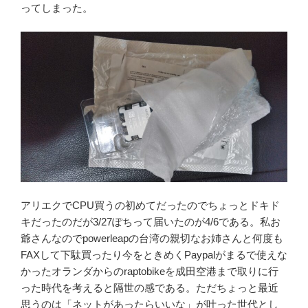
ってしまった。
アリエクでCPU買うの初めてだったのでちょっとドキド
キだったのだが3/27ぽちって届いたのが4/6である。私お
爺さんなのでpowerleapの台湾の親切なお姉さんと何度も
FAXして下駄買ったり今をときめくPaypalがまるで使えな
かったオランダからのraptobikeを成田空港まで取りに行
った時代を考えると隔世の感である。ただちょっと最近
思うのは「ネットがあったらいいな」が叶った世代とし