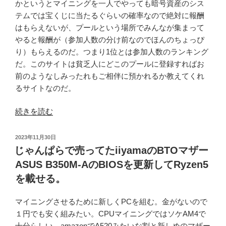
かというとマイニングを一人でやっても暗号資産のシス
テムでは宝くじに当たるぐらいの確率なので絶対に報酬
はもらえないが、プールという場所でみんなが集まって
やると報酬が（参加人数の分け前なのでほんのちょっぴ
り）もらえるのだ。つまり1位とは参加人数のランキング
だ。このサイトは貧乏人にどこのプールに登録すればお
前のようなしみったれもご相伴に預かれるか教えてくれ
るサイトなのだ。
“マ
続きを読む
イ
ニ
投
2023年11月30日
ン
稿
じゃんぱらで売ってたiiyamaのBTOマザー
日:
グ
ASUS B350M-AのBIOSを更新してRyzen5
ふ
を載せる。
た
た
マイニングさせるために新しくPCを組む。金がないので
び。
１円でも安く組みたい。CPUマイニングではソケAM4で
今
十分らしい。amazonでA520みたいな割と新しめのマザー