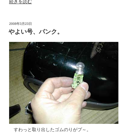
“MASTER
続きを読む
BOOK
が
届
投
2008年3月23日
稿
い
やよい号、パンク。
日:
た。”
の
すわっと取り出したゴムのりがプ～。