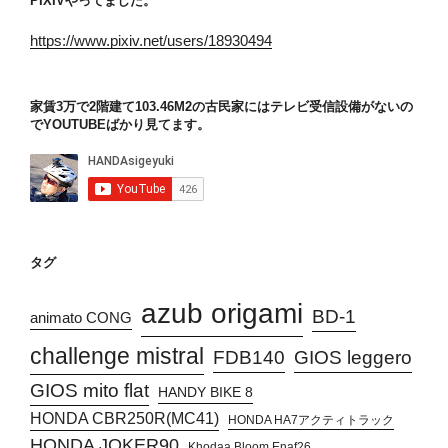
PIXIVやってました。
https://www.pixiv.net/users/18930494
家賃3万で2階建て103.46M2の古民家にはテレビ受信設備がないの
でYOUTUBEばかり見てます。
タグ
azub origami
BD-1
animato CONG
challenge mistral
FDB140
GIOS leggero
GIOS mito flat
HANDY BIKE 8
HONDA CBR250R(MC41)
HONDA HA7アクティトラック
HONDA JOKER90
Khodaa Bloom Enaf26