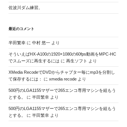
佐波川ダム練習。
最近のコメント
半田繁幸
に
中村 悠一
より
そういえばHX-A100の1920×1080の60fps動画をMPC-HC
でスムーズに再生するには
に
再生ソフト
より
XMedia RecodeでDVDからチャプター毎にmp3を分割し
て保存するには：
に
xmedia recode
より
500円のLGA1155マザーで265エンコ専用マシンを組もう
とする。
に
半田繁幸
より
500円のLGA1155マザーで265エンコ専用マシンを組もう
とする。
に
半田繁幸
より