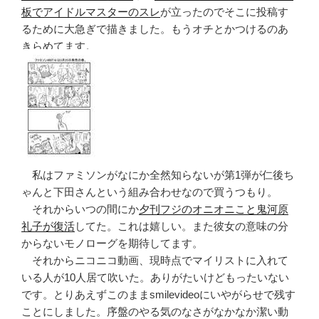
お
板でアイドルマスターのスレ
が立ったのでそこに投稿す
誕
るために大急ぎで描きました。もうオチとかつけるのあ
生
きらめてます。
会
に
つ
い
て。”
の
私はファミソンがなにか全然知らないが第1弾が仁後ち
ゃんと下田さんという組み合わせなので買うつもり。
それからいつの間にか
夕刊フジのオニオニこと鬼河原
礼子が復活
してた。これは嬉しい。また彼女の意味の分
からないモノローグを期待してます。
それからニコニコ動画、現時点でマイリストに入れて
いる人が10人居て吹いた。ありがたいけどもったいない
です。とりあえずこのままsmilevideoにいやがらせで残す
ことにしました。序盤のやる気のなさがなかなか潔い動