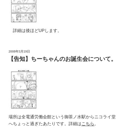
詳細は後ほどUPします。
投
2008年3月19日
稿
【告知】ちーちゃんのお誕生会について。
日:
場所は全電通労働会館という御茶ノ水駅からニコライ堂
へちょっと過ぎたあたりです。詳細は
こちら
。