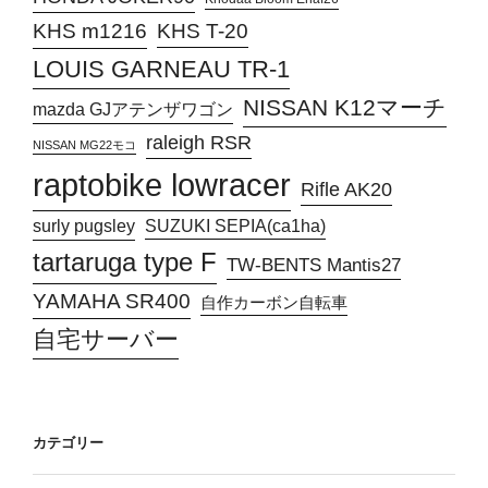
KHS T-20
KHS m1216
LOUIS GARNEAU TR-1
NISSAN K12マーチ
mazda GJアテンザワゴン
raleigh RSR
NISSAN MG22モコ
raptobike lowracer
Rifle AK20
surly pugsley
SUZUKI SEPIA(ca1ha)
tartaruga type F
TW-BENTS Mantis27
YAMAHA SR400
自作カーボン自転車
自宅サーバー
カテゴリー