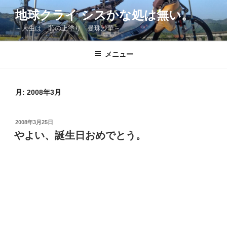
コ
地球クライ シスかな処は無い。
ン
～人生は 恥の上塗り 曼珠沙華～
テ
ン
ツ
メニュー
へ
ス
キ
月:
2008年3月
ッ
プ
投
2008年3月25日
稿
やよい、誕生日おめでとう。
日: