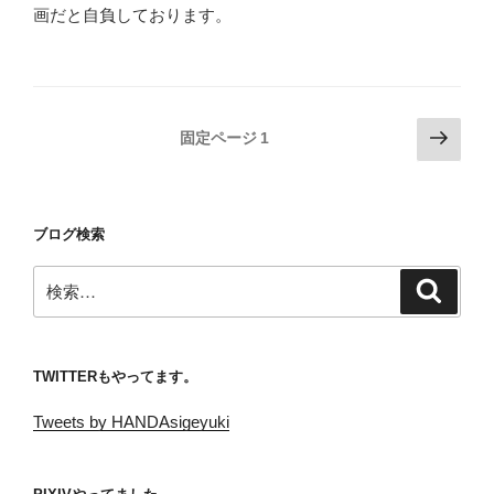
画だと自負しております。
投
次
固定ページ
1
の
稿
ペ
の
ー
ペ
ブログ検索
ジ
ー
検
ジ
検
索
索:
送
り
TWITTERもやってます。
Tweets by HANDAsigeyuki