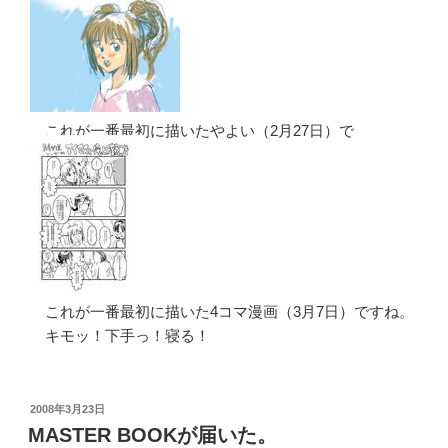
これが一番最初に描いたやよい（2月27日）で
これが一番最初に描いた4コマ漫画（3月7日）ですね。
キモッ！下手っ！寝る！
投
2008年3月23日
稿
MASTER BOOKが届いた。
日: