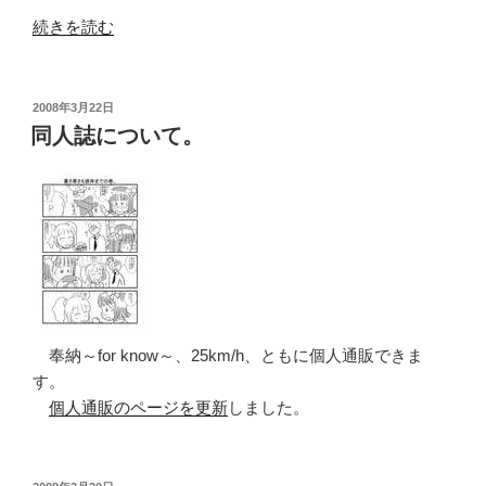
“や
続きを読む
よ
い
号、
投
2008年3月22日
稿
パ
同人誌について。
日:
ン
ク。”
の
奉納～for know～、25km/h、ともに個人通販できま
す。
個人通販のページを更新
しました。