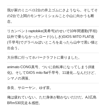
我が家のミニベロ2台の井上ゴムにさようなら。そしてそ
の2台で上関のモンサンミシェルこと小山に向かうも断
念。
リカンベントraptobike(美希号)のせいで10年間通勤(平坦)
以外で乗らなかったロード(らしき)GIOS MITO FLAT改
(千早号)でグラベルぽいところを走ったら山中で黒い猫と
出会う。
大分県に行ってホバークラフトに乗りました。
animato CONG真号、ついに自転車になってしまう(8速
化)。そしてGIOS mito flat千早号、11速化…なんだけど、
シマノの凋落。
奈良、サローヤン、ゆず茶。
俺は疲れていない。ただ身体が動かないだけだ。AJ広島
BRm530完走＆感想。