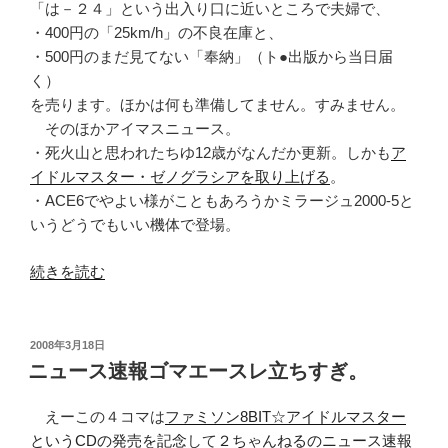
「は－２４」という出入り口に近いところで夫婦で、
・400円の「25km/h」の不良在庫と、
・500円のまだ見てない「奉納」（ト●出版から当日届
く）
を売ります。ほかは何も準備してません。すみません。
そのほかアイマスニュース。
・死火山と思われたちゆ12歳がなんだか更新。しかも
ア
イドルマスター・ゼノグラシアを取り上げる
。
・ACE6でやよい様がこともあろうかミラージュ2000-5と
いうどうでもいい機体で登場。
“【告
続きを読む
知】
ち
ー
投
2008年3月18日
稿
ち
ニュース速報ゴマエースレ立ちすぎ。
日:
ゃ
ん
えーこの４コマは
ファミソン8BIT☆アイドルマスター
の
というCDの発売を記念
して
２ちゃんねるのニュース速報