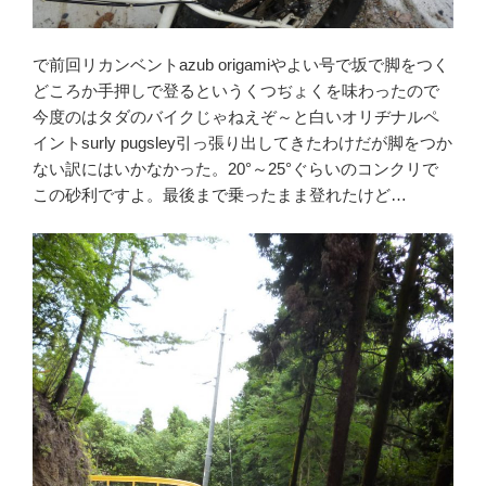
で前回リカンベントazub origamiやよい号で坂で脚をつく
どころか手押しで登るというくつぢょくを味わったので
今度のはタダのバイクじゃねえぞ～と白いオリヂナルペ
イントsurly pugsley引っ張り出してきたわけだが脚をつか
ない訳にはいかなかった。20°～25°ぐらいのコンクリで
この砂利ですよ。最後まで乗ったまま登れたけど…