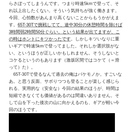
らさぼってしまうんです。つまり時速5kmで登って、そ
れ以上出したくない。そういう気持ちが強く働きます。
今回、心拍数があんまり高くないことからもうかがえま
す。
65T-30Tで挑戦してて、途中30分の休憩時間を除けば
3時間弱2時間50分ぐらい。という結果が出てますが、こ
の時はホントにキツかったです
。しかしキツいなりに重
いギアで時速5kmで登ってました。それしか選択肢がな
い。というほうが正しいかもしれません。そうしないと
コケるというのもあります（激坂区間ではコケて（＝滑
って）た）。
65T-30Tで登るなんて過去の俺はバケモノか。すごいな
あ。と思う反面、サボりつつも登ることが楽しく感じら
れる、実用的な（安全な）今回の結果のほうが、時間は
短縮できなくても価値があるのは間違いありません。そ
して山を下った後次の山に向かえるのも、ギアが軽い今
回のほうです。