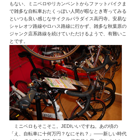
もない、ミニベロやリカンベントからファットバイクま
で雑多な自転車おたくっぽい人間が暇なとき寄ってみる
といつも良い感じなサイクルパラダイス高円寺。安易な
シャレオツ路線やロハス路線に行かず、雑多な秋葉原の
ジャンク店系路線を続けていただけるようで、有難いこ
とです。
ミニベロもそこそこ。JEDIいいですね。あの頃の
「え、自転車に十何万円？なにそれ？」――新しい時代