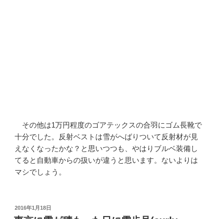
その他は1万円程度のゴアテックスの合羽にゴム長靴で
十分でした。反射ベストは雪がへばりついて反射材が見
えなくなったかな？と思いつつも、やはりブルベ装備し
てると自動車からの扱いが違うと思います。ないよりは
マシでしょう。
投
2016年1月18日
稿