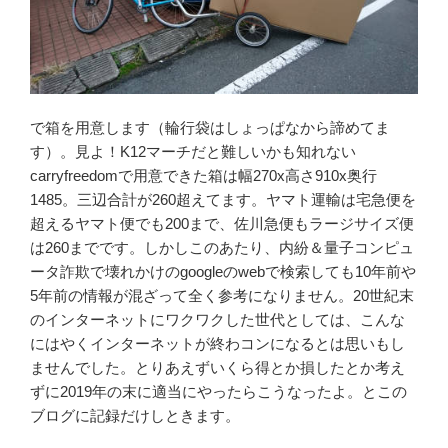
で箱を用意します（輪行袋はしょっぱなから諦めてま
す）。見よ！K12マーチだと難しいかも知れない
carryfreedomで用意できた箱は幅270x高さ910x奥行
1485。三辺合計が260超えてます。ヤマト運輸は宅急便を
超えるヤマト便でも200まで、佐川急便もラージサイズ便
は260までです。しかしこのあたり、内紛＆量子コンピュ
ータ詐欺で壊れかけのgoogleのwebで検索しても10年前や
5年前の情報が混ざって全く参考になりません。20世紀末
のインターネットにワクワクした世代としては、こんな
にはやくインターネットが終わコンになるとは思いもし
ませんでした。とりあえずいくら得とか損したとか考え
ずに2019年の末に適当にやったらこうなったよ。とこの
ブログに記録だけしときます。