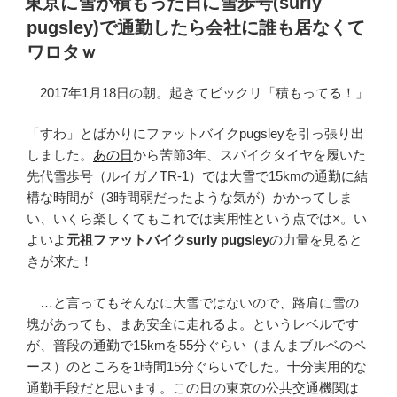
東京に雪が積もった日に雪歩号(surly
日:
pugsley)で通勤したら会社に誰も居なくて
ワロタｗ
2017年1月18日の朝。起きてビックリ「積もってる！」
「すわ」とばかりにファットバイクpugsleyを引っ張り出
しました。
あの日
から苦節3年、スパイクタイヤを履いた
先代雪歩号（ルイガノTR-1）では大雪で15kmの通勤に結
構な時間が（3時間弱だったような気が）かかってしま
い、いくら楽しくてもこれでは実用性という点では×。い
よいよ
元祖ファットバイクsurly pugsley
の力量を見ると
きが来た！
…と言ってもそんなに大雪ではないので、路肩に雪の
塊があっても、まあ安全に走れるよ。というレベルです
が、普段の通勤で15kmを55分ぐらい（まんまブルベのペ
ース）のところを1時間15分ぐらいでした。十分実用的な
通勤手段だと思います。この日の東京の公共交通機関は