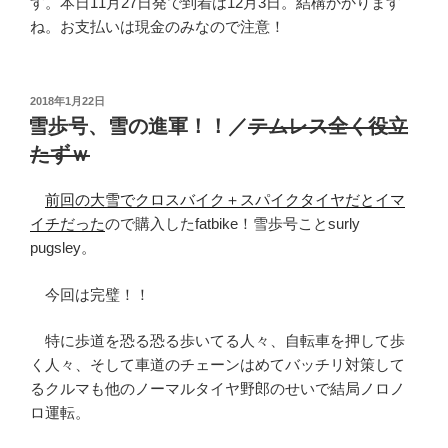
す。本日11月27日発で到着は12月3日。結構かかります
ね。お支払いは現金のみなので注意！
投
2018年1月22日
稿
雪歩号、雪の進軍！！／
テムレス全く役立
日:
たずｗ
前回の大雪でクロスバイク＋スパイクタイヤだとイマ
イチだった
ので購入したfatbike！雪歩号ことsurly
pugsley。
今回は完璧！！
特に歩道を恐る恐る歩いてる人々、自転車を押して歩
く人々、そして車道のチェーンはめてバッチリ対策して
るクルマも他のノーマルタイヤ野郎のせいで結局ノロノ
ロ運転。