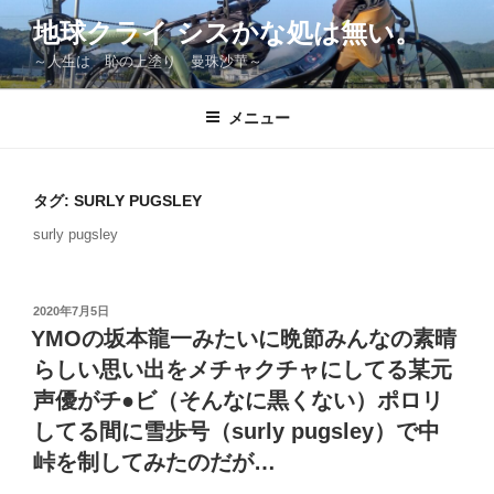
コ
地球クライ シスかな処は無い。
ン
～人生は 恥の上塗り 曼珠沙華～
テ
ン
ツ
メニュー
へ
ス
キ
タグ:
SURLY PUGSLEY
ッ
surly pugsley
プ
投
2020年7月5日
稿
YMOの坂本龍一みたいに晩節みんなの素晴
日:
らしい思い出をメチャクチャにしてる某元
声優がチ●ビ（そんなに黒くない）ポロリ
してる間に雪歩号（surly pugsley）で中
峠を制してみたのだが…