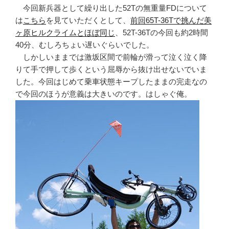
今回新兵器として繰り出した52Tの無重量FDについて
は
こちら
を見ていただくとして、
前回65T-36Tで挑んだ美
ヶ原ヒルクライムとほぼ同じ
、52T-36Tの今回も約2時間
40分、むしろちょい遅いぐらいでした。
しかしいままでは激坂区間で前輪が滑って泣く泣く降
りて手で押して歩くという屈辱から抜け出せないでいま
した。今回はじめて乗車状態キープしたままの完走なの
で今回のほうが意義は大きいのです。はしゃぐ俺。