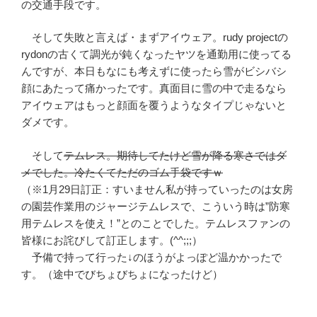
の交通手段です。
そして失敗と言えば・まずアイウェア。rudy projectの
rydonの古くて調光が鈍くなったヤツを通勤用に使ってる
んですが、本日もなにも考えずに使ったら雪がビシバシ
顔にあたって痛かったです。真面目に雪の中で走るなら
アイウェアはもっと顔面を覆うようなタイプじゃないと
ダメです。
そして
テムレス。期待してたけど雪が降る寒さではダ
メでした。冷たくてただのゴム手袋ですｗ
（※1月29日訂正：すいません私が持っていったのは女房
の園芸作業用のジャージテムレスで、こういう時は”防寒
用テムレスを使え！”とのことでした。テムレスファンの
皆様にお詫びして訂正します。(^^;;;）
予備で持って行った↓のほうがよっぽど温かかったで
す。（途中でびちょびちょになったけど）