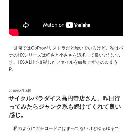
世間ではGoProがリストラだと騒いでいるけど、私はパ
ナのHXシリーズは軽さと小ささを追求して良いと思いま
す。HX-A1Hで撮影したファイルを編集せずそのままう
P。
投
2015年2月15日
稿
サイクルパラダイス高円寺店さん、昨日行
日:
ってみたらジャンク系も続けてくれて良い
感じ。
私のようにガチロードにはまってないけどゆるゆるで