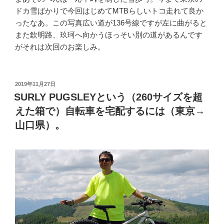
ドカ雪ばかりで今回はじめてMTBらしいトコ走れて良か
ったなあ。この写真広い道が136号線ですが左に曲がると
また欽明路、玖珂へ向かうほっそい別の道があるんです
がそれは次回のお楽しみ。
投
2019年11月27日
稿
SURLY PUGSLEYという（260サイズを超
日:
えた箱で）自転車を宅配するには（東京→
山口県）。