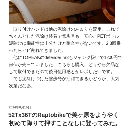
取り付けバンドは他の泥除けのあまりを流用。これで
ちゃんとした泥除け装着で雪歩号も一安心。PETボトル
泥除けは機能性は十分だけど耐久性がないです。2,3回乗
ったらヒビ割れてきました。
他にTOPEAKのdefender m3もジャンク扱いで1200円で
何個か売っていました。こちらも購入。どうやら欠品な
しで取付できたので後日使用感とかレポしたいです。
でも泥除けつけた雪歩号が活躍できるかどうか、天気
次第だなあ。
投
2014年6月15日
稿
52Tx36TのRaptobikeで美ヶ原をようやく
日:
初めて降りて押すことなしに登ってみた。