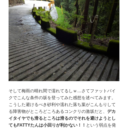
そして梅雨の晴れ間で濡れてるしｗ…さてファットバイ
クでこんな条件の坂を登ってみた感想を述べてみます。
こうした避けるべき砂利や濡れた落ち葉がこんもりして
る障害物がところどころあるコンクリの激坂だと、
デカ
イタイヤでも滑るところは滑るのでそれを避けようとし
てもFATTYたんは小回りが利かない！！
という弱点を発