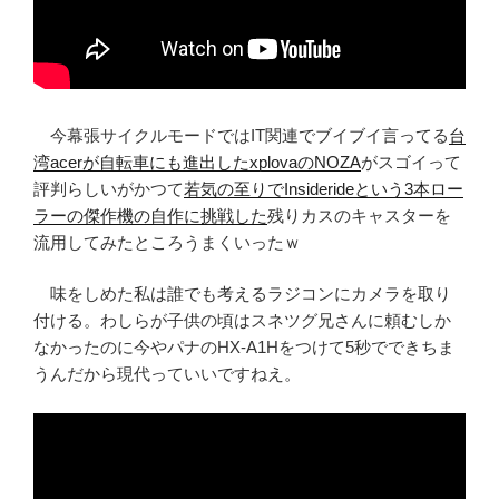
今幕張サイクルモードではIT関連でブイブイ言ってる
台
湾acerが自転車にも進出したxplovaのNOZA
がスゴイって
評判らしいがかつて
若気の至りでInsiderideという3本ロー
ラーの傑作機の自作に挑戦した
残りカスのキャスターを
流用してみたところうまくいったｗ
味をしめた私は誰でも考えるラジコンにカメラを取り
付ける。わしらが子供の頃はスネツグ兄さんに頼むしか
なかったのに今やパナのHX-A1Hをつけて5秒でできちま
うんだから現代っていいですねえ。