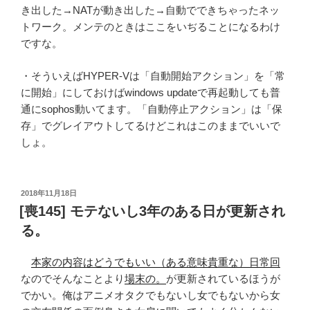
き出した→NATが動き出した→自動でできちゃったネッ
トワーク。メンテのときはここをいぢることになるわけ
ですな。
・そういえばHYPER-Vは「自動開始アクション」を「常
に開始」にしておけばwindows updateで再起動しても普
通にsophos動いてます。「自動停止アクション」は「保
存」でグレイアウトしてるけどこれはこのままでいいで
しょ。
投
2018年11月18日
稿
[喪145] モテないし3年のある日が更新され
日:
る。
本家の内容はどうでもいい（ある意味貴重な）日常回
なのでそんなことより
場末の。
が更新されているほうが
でかい。俺はアニメオタクでもないし女でもないから女