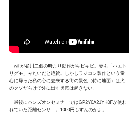
wifiが谷川二個の時より動作がキビキビ。妻も「ハエト
リグモ」みたいだと絶賛。しかしラジコン製作という童
心に帰った私の心に去来する街の景色（特に地面）は犬
のクソだらけで外に出す勇気は起きない。
最後にハンズオンセミナーではGP2Y0A21YK0Fが使わ
れていた距離センサ―。1000円もすんのかよ。