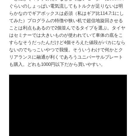
ぐらいのしょっぱい電気流してもトルクが足りないは明
らかなのでギアボックスは必須（私はギア比114.7:1にし
てみた）プログラムの特徴や狭い机で超信地旋回させる
ことは利点もあるので2個並んでるタイプを選ぶ。タイヤ
はセミナーでは大きいものが使われていて車体の底をこ
すらなそうだったんだけど4個そろえた値段がバカになら
ないのでちっこいやつで我慢。そういうわけで何かとク
リアランスに融通が利くであろうユニバーサルプレート
も購入。どれも1000円以下だから買いやすい。