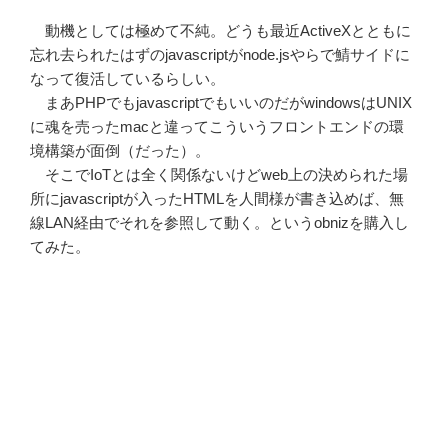
動機としては極めて不純。どうも最近ActiveXとともに
忘れ去られたはずのjavascriptがnode.jsやらで鯖サイドに
なって復活しているらしい。
まあPHPでもjavascriptでもいいのだがwindowsはUNIX
に魂を売ったmacと違ってこういうフロントエンドの環
境構築が面倒（だった）。
そこでIoTとは全く関係ないけどweb上の決められた場
所にjavascriptが入ったHTMLを人間様が書き込めば、無
線LAN経由でそれを参照して動く。というobnizを購入し
てみた。