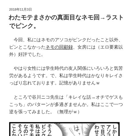
投
2018年11月3日
稿
わたモテまさかの真面目なネモ回→ラスト
日:
でピンク。
今回、私にはネモのアソコがピンクだったこと以外、
ピンとこなかった
ネモの回顧録
、女房には（エロ要素以
外）好評でした。
やはり女性には学生時代の友人関係にいろいろと気苦
労があるようです。で、私は学生時代はかなりキレイさ
っぱり忘れております。記憶がありませんｗ
ところで谷川ニコ先生は「キレイな話→オチでゲスも
こっち」のパターンが多過ぎませんか。私はここで一つ
逆を張ってみました。（無理がｗ）