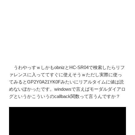
うわやっすｗしかもobnizとHC-SR04で検索したらリフ
ァレンスに入っててすぐに使えそうｗただし実際に使っ
てみるとGP2Y0A21YK0Fみたいにリアルタイムに値は読
めないぽかったです。windowsで言えばモーダルダイアロ
グというかこういうのcallback関数って言うんですか？