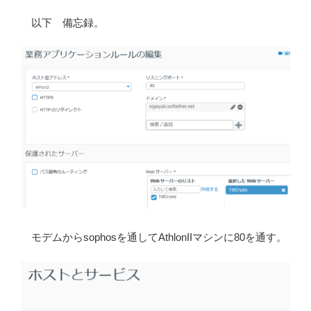
以下 備忘録。
モデムからsophosを通してAthlonIIマシンに80を通す。