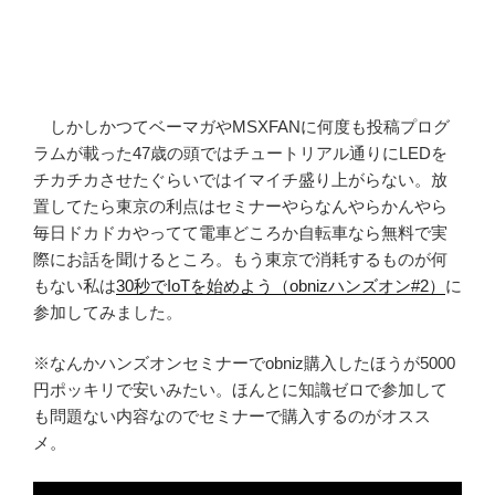
しかしかつてベーマガやMSXFANに何度も投稿プログ
ラムが載った47歳の頭ではチュートリアル通りにLEDを
チカチカさせたぐらいではイマイチ盛り上がらない。放
置してたら東京の利点はセミナーやらなんやらかんやら
毎日ドカドカやってて電車どころか自転車なら無料で実
際にお話を聞けるところ。もう東京で消耗するものが何
もない私は
30秒でIoTを始めよう（obnizハンズオン#2）
に
参加してみました。
※なんかハンズオンセミナーでobniz購入したほうが5000
円ポッキリで安いみたい。ほんとに知識ゼロで参加して
も問題ない内容なのでセミナーで購入するのがオスス
メ。