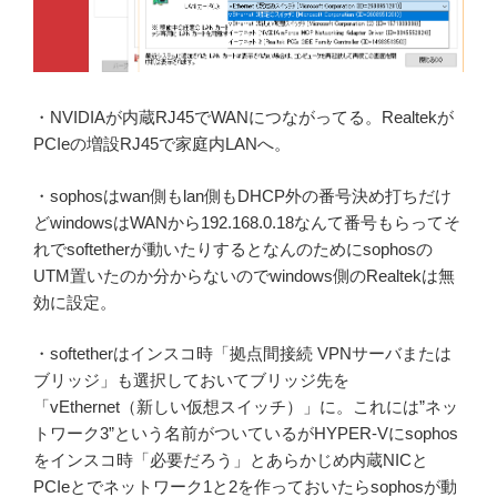
・NVIDIAが内蔵RJ45でWANにつながってる。Realtekが
PCIeの増設RJ45で家庭内LANへ。
・sophosはwan側もlan側もDHCP外の番号決め打ちだけ
どwindowsはWANから192.168.0.18なんて番号もらってそ
れでsoftetherが動いたりするとなんのためにsophosの
UTM置いたのか分からないのでwindows側のRealtekは無
効に設定。
・softetherはインスコ時「拠点間接続 VPNサーバまたは
ブリッジ」も選択しておいてブリッジ先を
「vEthernet（新しい仮想スイッチ）」に。これには”ネッ
トワーク3”という名前がついているがHYPER-Vにsophos
をインスコ時「必要だろう」とあらかじめ内蔵NICと
PCIeとでネットワーク1と2を作っておいたらsophosが動