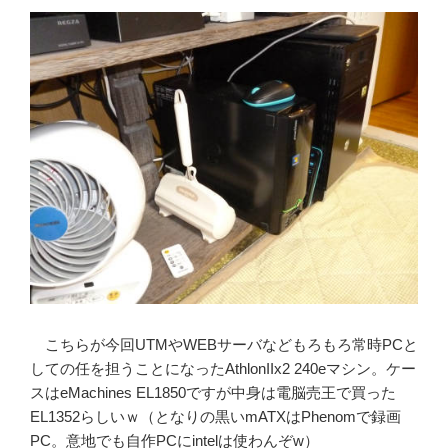
こちらが今回UTMやWEBサーバなどもろもろ常時PCと
しての任を担うことになったAthlonIIx2 240eマシン。ケー
スはeMachines EL1850ですが中身は電脳売王で買った
EL1352らしいｗ（となりの黒いmATXはPhenomで録画
PC。意地でも自作PCにintelは使わんぞw）