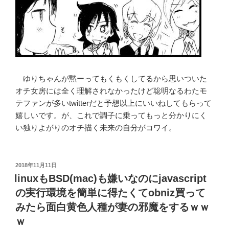
ゆりちゃんが黙ーってもくもくしてるから思いついた
オチ女房には全く理解されなかったけど聡明なるわたモ
テファンが多いtwitterだと予想以上にいいねしてもらって
嬉しいです。が、これで調子に乗ってもっと分かりにく
い独りよがりのオチ描く未来の自分がコワイ。
投
2018年11月11日
稿
linuxもBSD(mac)も嫌いなのにjavascript
日:
の実行環境を簡単に得たくてobniz買って
みたら面白黄色人種が妻の邪魔をするｗｗ
ｗ