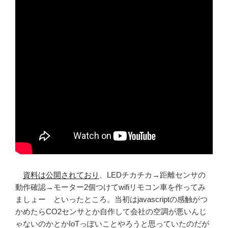
資料は公開されており
、LEDチカチカ→距離センサの
動作確認→モーター2個つけてwifiリモコン車を作ってみ
ましょー といったところ。当初はjavascriptの感触がつ
かめたらCO2センサとか自作して会社の空調が悪いんじ
ゃないのかとかIoTっぽいことやろうと思っていたのだが