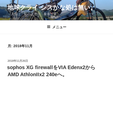
コ
地球クライ シスかな処は無い。
ン
～人生は 恥の上塗り 曼珠沙華～
テ
ン
ツ
メニュー
へ
ス
キ
月:
2018年11月
ッ
プ
投
2018年11月26日
稿
sophos XG firewallをVIA Edenx2から
日:
AMD AthlonIIx2 240eへ。