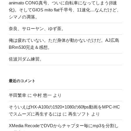
animato CONG真号、ついに自転車になってしまう(8速
化)。そしてGIOS mito flat千早号、11速化…なんだけど、
シマノの凋落。
奈良、サローヤン、ゆず茶。
俺は疲れていない。ただ身体が動かないだけだ。AJ広島
BRm530完走＆感想。
佐波川ダム練習。
最近のコメント
半田繁幸
に
中村 悠一
より
そういえばHX-A100の1920×1080の60fps動画をMPC-HC
でスムーズに再生するには
に
再生ソフト
より
XMedia RecodeでDVDからチャプター毎にmp3を分割し