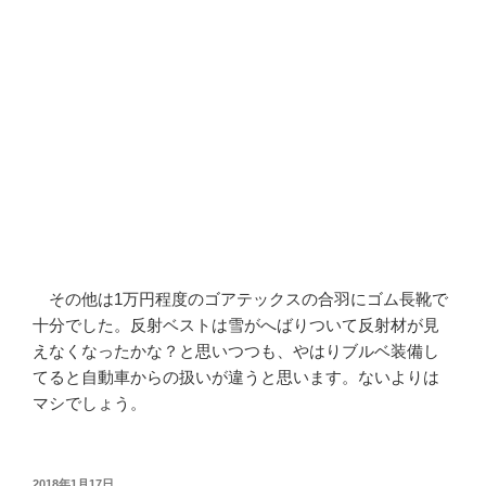
その他は1万円程度のゴアテックスの合羽にゴム長靴で
十分でした。反射ベストは雪がへばりついて反射材が見
えなくなったかな？と思いつつも、やはりブルベ装備し
てると自動車からの扱いが違うと思います。ないよりは
マシでしょう。
投
2018年1月17日