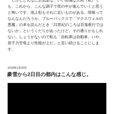
しかしどんなにお気楽な、いい加減な人間（私）で
も、これから、こんな調子で世の中が進んでいくと思う
と怖いです。池上彰もそれに近いものがある。情報って
なんなんだろうか。ブルーバックスで「マクスウェルの
悪魔」の本を読んだとき「21世紀のころは百鬼夜行では
ないか」というくだりがあったけど、その通りかもしれ
ない。しょうがないので私も「自転車は自動車、いや、
原子力空母より性能が上だ」と言い続けることにしま
す。
投
2018年1月25日
稿
豪雪から2日目の都内はこんな感じ。
日: