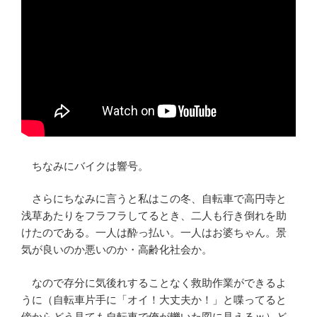
ちなみにバイクは響号。
さらにちなみに言うと私はこの冬、自転車で高円寺と
浅草あたりをフラフラしてるとき、二人も行き倒れを助
けたのである。一人は酔っ払い。一人はお婆ちゃん。景
気が良いのか悪いのか・高齢化社会か。
なので存分に気後れすることなく救助作業ができるよ
うに（自転車片手に「オイ！大丈夫か！」と喋ってると
傍からどう見ても自転車で俺が轢いた図に見えるｗ）ど