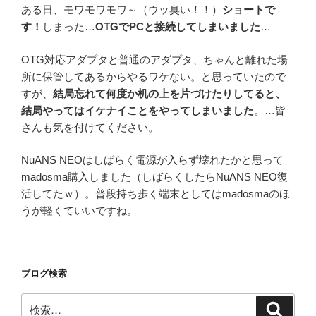
ある日、モワモワモワ～（ウッ臭い！！）
ショートで
す！
しまった…
OTGでPCと接続してしまいました
…
OTG対応アダプタと普通のアダプタ、ちゃんと離れた場
所に保管してあるからやるワケない。と思っていたので
すが、
結局忘れて何度か机の上を片づけたりしてると、
結局やってはイケナイことをやってしまいました
。…皆
さんも気を付けてください。
NuANS NEOはしばらく電源が入らず壊れたかと思って
madosma購入しました（しばらくしたらNuANS NEO復
活してたｗ）。普段持ち歩く端末としてはmadosmaのほ
うが軽くていいですね。
ブログ検索
検
検
索