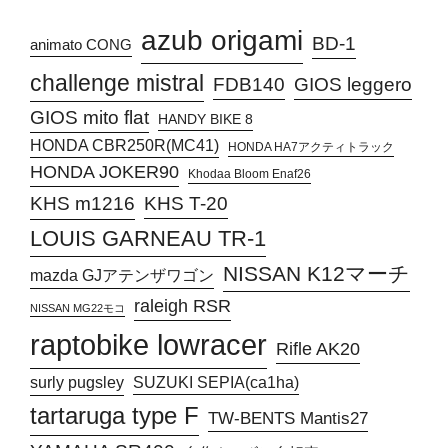
azub origami
BD-1
animato CONG
challenge mistral
FDB140
GIOS leggero
GIOS mito flat
HANDY BIKE 8
HONDA CBR250R(MC41)
HONDA HA7アクティトラック
HONDA JOKER90
Khodaa Bloom Enaf26
KHS T-20
KHS m1216
LOUIS GARNEAU TR-1
NISSAN K12マーチ
mazda GJアテンザワゴン
raleigh RSR
NISSAN MG22モコ
raptobike lowracer
Rifle AK20
surly pugsley
SUZUKI SEPIA(ca1ha)
tartaruga type F
TW-BENTS Mantis27