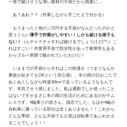
一発で破けそうな薄い素材の手袋だから慎重に…
あ？あれ？？（作業しながら手ごたえで分かる）
もうまったく他のン万円する手袋がなんだったのかと
思うぐらい
薄手で作業がしやすい！しかも破ける様子も
ない！
（ムチャクチャすれば破けるでしょうけど(^^;）こ
れはすごい！作業用手袋で防水性があって耐寒性もある
からブルベ界隈で騒がれていたわけだ！
いままでの手袋からすればこの快適さ（つまりなんか
事故が起きてもOKという安心感）。冬の雨の日おこたで
ぬくぬくしながら時速30kmで走っているようなもんで
す。本気でそう感じました。私は通勤でしか使ったこと
はないですがまさに冬の雨の生活のためにあるのがテム
レスです。4輪乗りの皆さん、残念でした。もはや4輪が
自転車に勝っている部分は全くありません！！これから
どんな季節、どんな天候でも公道は自転車であふれかえ
ることでしょう！！