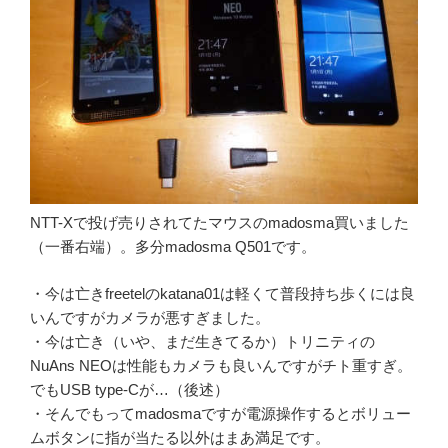
NTT-Xで投げ売りされてたマウスのmadosma買いました
（一番右端）。多分madosma Q501です。
・今は亡きfreetelのkatana01は軽くて普段持ち歩くには良
いんですがカメラが悪すぎました。
・今は亡き（いや、まだ生きてるか）トリニティの
NuAns NEOは性能もカメラも良いんですがチト重すぎ。
でもUSB type-Cが…（後述）
・そんでもってmadosmaですが電源操作するとボリュー
ムボタンに指が当たる以外はまあ満足です。