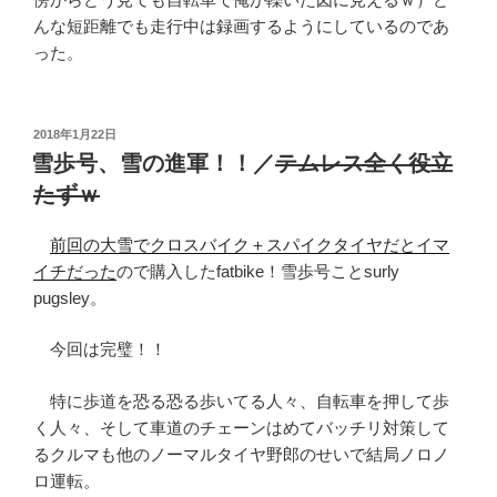
んな短距離でも走行中は録画するようにしているのであ
った。
投
2018年1月22日
稿
雪歩号、雪の進軍！！／
テムレス全く役立
日:
たずｗ
前回の大雪でクロスバイク＋スパイクタイヤだとイマ
イチだった
ので購入したfatbike！雪歩号ことsurly
pugsley。
今回は完璧！！
特に歩道を恐る恐る歩いてる人々、自転車を押して歩
く人々、そして車道のチェーンはめてバッチリ対策して
るクルマも他のノーマルタイヤ野郎のせいで結局ノロノ
ロ運転。