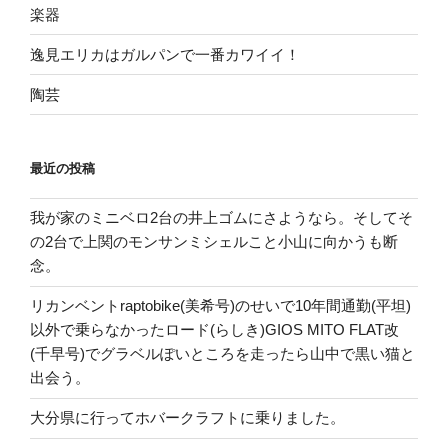
楽器
逸見エリカはガルパンで一番カワイイ！
陶芸
最近の投稿
我が家のミニベロ2台の井上ゴムにさようなら。そしてそ
の2台で上関のモンサンミシェルこと小山に向かうも断
念。
リカンベントraptobike(美希号)のせいで10年間通勤(平坦)
以外で乗らなかったロード(らしき)GIOS MITO FLAT改
(千早号)でグラベルぽいところを走ったら山中で黒い猫と
出会う。
大分県に行ってホバークラフトに乗りました。