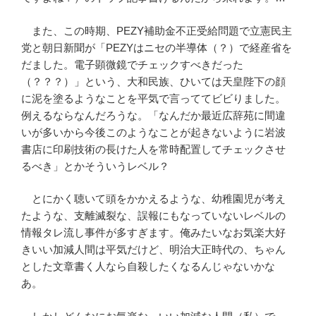
また、この時期、PEZY補助金不正受給問題で立憲民主
党と朝日新聞が「PEZYはニセの半導体（？）で経産省を
だました。電子顕微鏡でチェックすべきだった
（？？？）」という、大和民族、ひいては天皇陛下の顔
に泥を塗るようなことを平気で言っててビビりました。
例えるならなんだろうな。「なんだか最近広辞苑に間違
いが多いから今後このようなことが起きないように岩波
書店に印刷技術の長けた人を常時配置してチェックさせ
るべき」とかそういうレベル？
とにかく聴いて頭をかかえるような、幼稚園児が考え
たような、支離滅裂な、誤報にもなっていないレベルの
情報タレ流し事件が多すぎます。俺みたいなお気楽大好
きいい加減人間は平気だけど、明治大正時代の、ちゃん
とした文章書く人なら自殺したくなるんじゃないかな
あ。