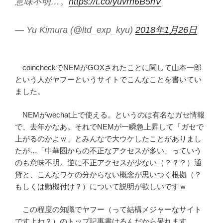
意味不明…。
https://t.co/yuvrn6B5nV
— Yu Kimura (@ltd_exp_kyu)
2018年1月26日
coincheckでNEMがGOXされたことに関して山本一郎
という人がヤフーというサイトでこんなことを書いてい
ました。
NEMがwechat上で使える。というのは有名なガセ情報
で、去年かなあ。それでNEMが一瞬急上昇して「ガセで
上がるのかよｗ」とみんなで大ウケしたことがありまし
たが…「中華圏からの不正なアクセスが多い」っていう
のも意味不明。逆に不正アクセスが少ない（？？？）通
貨と、こんなワケの分からない概念が思いつく根拠（？
もしくは動機付け？）について説明が欲しいですｗ
この程度の知識でヤフー（って結構メジャーなサイト
ですよね？）のトップ記事書けるんだから呆れます。…