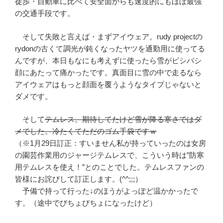
徒歩・自動車に比べて安全面からも速度的にもほぼ最強
の交通手段です。
そして失敗と言えば・まずアイウェア。rudy projectの
rydonの古くて調光が鈍くなったヤツを通勤用に使ってる
んですが、本日もなにも考えずに使ったら雪がビシバシ
顔にあたって痛かったです。真面目に雪の中で走るなら
アイウェアはもっと顔面を覆うようなタイプじゃないと
ダメです。
そして
テムレス。期待してたけど雪が降る寒さではダ
メでした。冷たくてただのゴム手袋ですｗ
（※1月29日訂正：すいません私が持っていったのは女房
の園芸作業用のジャージテムレスで、こういう時は”防寒
用テムレスを使え！”とのことでした。テムレスファンの
皆様にお詫びして訂正します。(^^;;;）
予備で持って行った↓のほうがよっぽど温かかったで
す。（途中でびちょびちょになったけど）