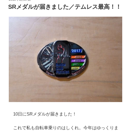
稿
SRメダルが届きました／テムレス最高！！
日:
10日にSRメダルが届きました！
これで私も自転車乗りのはしくれ。今年はゆっくりま