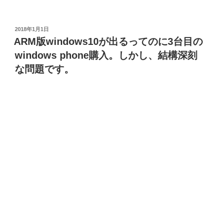
投
2018年1月1日
稿
ARM版windows10が出るってのに3台目の
日:
windows phone購入。しかし、結構深刻
な問題です。