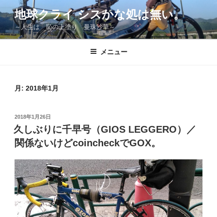
コ
地球クライ シスかな処は無い。
ン
～人生は 恥の上塗り 曼珠沙華～
テ
ン
ツ
メニュー
へ
ス
キ
月:
2018年1月
ッ
プ
投
2018年1月26日
稿
久しぶりに千早号（GIOS LEGGERO）／
日:
関係ないけどcoincheckでGOX。