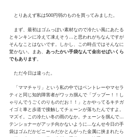
とりあえず私は500円弱のものを買ってみました。
まず、最初はゴムっぽい素材なので冷たい風にあたる
とキンキンに冷えて凍えそう…と思われがちなんですが
そんなことはないです。しかし、この時点ではそんなに
驚かない。まあ、
あったかい手袋なんて金出せばいくら
でもあります
。
ただ今日は違った。
「ママチャリ」という私の中ではベントレーやマセラ
ティと同じ知的障害者がワッカ掴んで「ブッブー！！し
ゃりんでうごくのりものだお！！」とかやってるキチガ
イゴミ車と歩道で接触してチェーンが落ちたんですよ。
マズイ。この冷たい冬の雨のなか。チェーンを掴んで…
テンショナーがアッチ向かないように…なんせ今日の手
袋はゴムだかビニールだかとんがった金属に挟まれたら