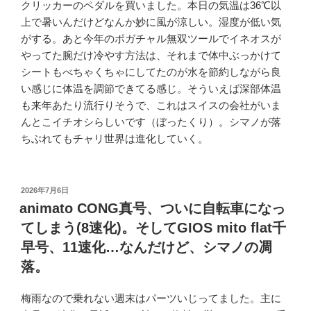
クリッカーのペダルを買いました。本日の気温は36℃以
上で暑いんだけどなんか妙に風が涼しい。湿度が低い気
がする。あと今年のポガチャル無双ツールでイネオスが
やってた腕だけ冷やす方法は、それまで体中ぶっかけて
シートもべちゃくちゃにしてたのが水を節約しながら良
い感じに体温を調節できてる感じ。そういえば深部体温
も来年あたり流行りそうで、これはスイスの会社がいま
んとこイチオシらしいです（ぼったくり）。シマノが落
ちぶれてもチャリ世界は進化していく。
投
2026年7月6日
稿
animato CONG真号、ついに自転車になっ
日:
てしまう(8速化)。そしてGIOS mito flat千
早号、11速化…なんだけど、シマノの凋
落。
梅雨なので乗れない週末はパーツいじってました。主に