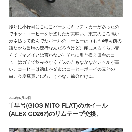
帰りに小行司にこにこパークにキッチンカーがあったの
でホットコーヒーを所望したが美味い。東京のころ高い
カネ払って飲んでたバールのコーヒーは（もう4年も前の
話だから当時の流行なんだろうけど）頭に来るぐらい苦
くて（マズイとは言わない）それに引き換え田舎のコー
ヒーはガチで飲みやすくて味の方もなかなかレベルが高
い。コーヒーは徳山か光市のコーヒーボーイの豆との
由。今度豆買いに行こうかな。節分だけに。
投
2023年6月12日
稿
千早号(GIOS MITO FLAT)のホイール
日:
(ALEX GD26?)のリムテープ交換。