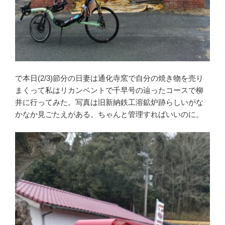
で本日(2/3)節分の日妻は通化寺窯で自分の焼き物を売り
まくって私はリカンベントで千早号の辿ったコースで柳
井に行ってみた。写真は旧新納鉄工溶鉱炉跡らしいがな
かなか見ごたえがある。ちゃんと管理すればいいのに。