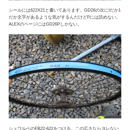
シールには622X21と書いてあります。GD26の次にIだか1
だか文字があるような気がするんだけどPには読めない。
ALEXのページにはGD26Pしかない。
シュワルベのFB22-622をつける。この広さならヨレない