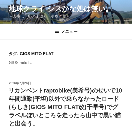
コ
地球クライ シスかな処は無い。
ン
～人生は 恥の上塗り 曼珠沙華～
テ
ン
ツ
メニュー
へ
ス
キ
タグ:
GIOS MITO FLAT
ッ
GIOS mito flat
プ
投
2026年7月26日
稿
リカンベントraptobike(美希号)のせいで10
日:
年間通勤(平坦)以外で乗らなかったロード
(らしき)GIOS MITO FLAT改(千早号)でグ
ラベルぽいところを走ったら山中で黒い猫
と出会う。