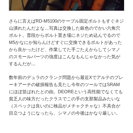
さらに言えばRD-M5100のケーブル固定ボルトもすぐネジ
山潰れたんだよな…写真は交換した銀色のでかい六角穴
ボルト。普段からボルト置き場にネジため込んでるので
M5かなにか知らんけどすぐに交換できるボルトがあった
から良かったけど、作業してた手ごたえからしてシマノ
のスモールパーツの強度はこんなもんじゃなかった気が
するんだが…
数年前のデュラのクランク問題から最近Xでアルテのブレ
ーキアーチの破損報告も見たし今年のツールではSRAM
にほぼ並ばれたとの由。DEOREという高性能でなくても
貧乏人の味方だったクラスでこの手の支那製品みたいな
（スペックは良いのに検品がメチャクチャな）不具合が
目立つようになったら、シマノの今後はかなり厳しい。