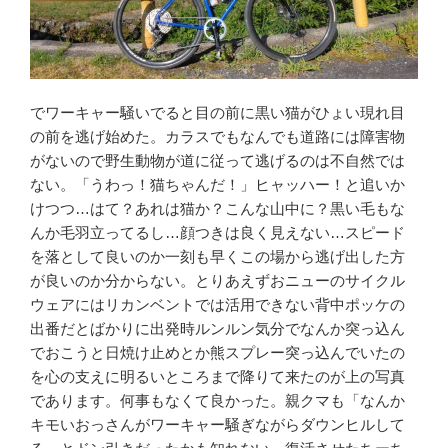
でワーキャー騒いでると目の前に黒い猫がひょい現れ目
の前を逃げ始めた。カラスでもなんでも道路には障害物
がないので野生動物が道に従って逃げるのは不自然では
ない。「うわっ！猫ちゃんだ！」ヒャッハー！と追いか
けつつ…はて？あれは猫か？こんな山中に？黒い毛もな
んか毛羽立ってるし…顔つきは良く見えない…スピード
を落として良いのか一刻も早くこの場から逃げ出した方
が良いのか分からない。とりあえずおニューのサイクル
ウェアにはリカンベントでは活用できない背中ポッケの
出番だとばかりに出発時ルンルン気分でなんか突っ込ん
でおこうと日焼け止めとか熊スプレー突っ込んでいたの
を心の支えに明るいところまで降りて来たのが上の写真
であります。何事もなくて良かった。親クマも「なんか
キモいおっさんがワーキャー騒ぎながらダウンヒルして