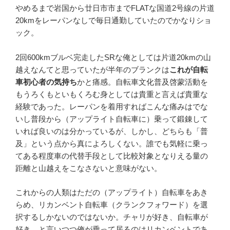
やめるまで岩国から廿日市市までFLATな国道2号線の片道
20kmをレーパンなしで毎日通勤していたのでかなりショ
ック。
2回600kmブルベ完走したSRな俺としては片道20kmの山
越えなんてと思っていたが半年のブランクは
これが自転
車初心者の気持ち
かと痛感。自転車文化普及啓蒙活動を
もうろくもといもくろむ身としては貴重と言えば貴重な
経験であった。レーパンを着用すればこんな痛みはでな
いし普段から（アップライト自転車に）乗って鍛錬して
いれば良いのは分かっているが、しかし、どちらも「普
及」という点から真によろしくない。誰でも気軽に乗っ
てある程度車の代替手段として比較対象となりえる量の
距離と山越えをこなさないと意味がない。
これからの人類はただの（アップライト）自転車をあき
らめ、リカンベント自転車（クランクフォワード）を選
択するしかないのではないか。チャリが好き、自転車が
好き。と言いつつ俺が乗って居るのはリカンベントであ