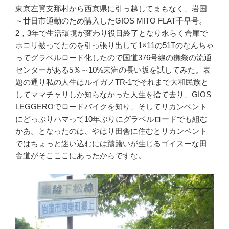
東京左翼支那村から西京県に引っ越してまもなく、岩国
～廿日市通勤のため購入したGIOS MITO FLAT千早号。
2，3年で生活環境が変わり役目終了となり永らく倉庫で
ホコリ被ってたのを引っ張り出して1×11の51Tのなんちゃ
ってグラベルロード化したので国道376号線の獺祭の流通
センターがある5％～10%未満の長い坂を試してみた。表
題の通り私の人生はルイガノTR-1でそれまで大和民族と
してママチャリしか知らなかった人生を捨て去り、GIOS
LEGGEROでロードバイクを知り、そしてリカンベント
にどっぷりハマって10年ぶりにグラベルロードでも組む
かあ。となったのは、やはり田舎に住むとリカンベント
ではちょっと迷い込むには躊躇いが生じるゴイスーな田
舎道がそこここにあったからですな。