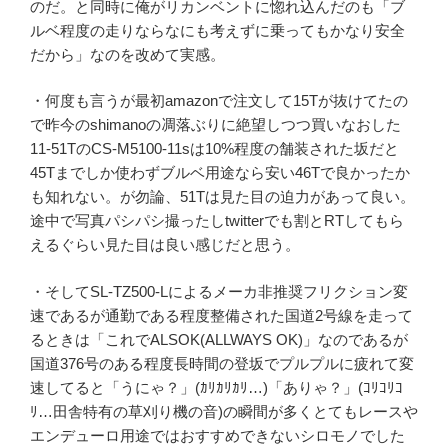
のだ。と同時に俺がリカンベントに惚れ込んだのも「ブ
ルベ程度の走りならなにも考えずに乗ってもかなり安全
だから」なのを改めて実感。
・何度も言うが最初amazonで注文して15Tが抜けてたの
で昨今のshimanoの凋落ぶりに絶望しつつ買いなおした
11-51TのCS-M5100-11sは10%程度の舗装された坂だと
45Tまでしか使わずブルベ用途なら安い46Tで良かったか
も知れない。が勿論、51Tは見た目の迫力があって良い。
途中で写真パシパシ撮ったしtwitterでも割とRTしてもら
えるぐらい見た目は良い感じだと思う。
・そしてSL-TZ500-Lによるメーカ非推奨フリクション変
速であるが通勤である程度整備された国道2号線を走って
るときは「これでALSOK(ALLWAYS OK)」なのであるが
国道376号のある程度長時間の登坂でプルプルに疲れて変
速してると「うにゃ？」(ｶﾘｶﾘｶﾘ…)「ありゃ？」(ｺﾘｺﾘｺ
ﾘ…田舎特有の草刈り機の音)の瞬間が多くとてもレースや
エンデューロ用途ではおすすめできないシロモノでした