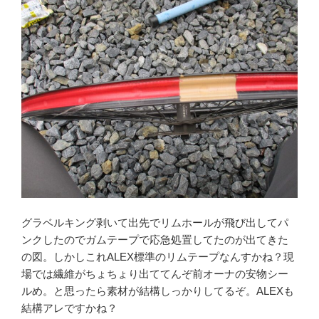
グラベルキング剥いて出先でリムホールが飛び出してパ
ンクしたのでガムテープで応急処置してたのが出てきた
の図。しかしこれALEX標準のリムテープなんすかね？現
場では繊維がちょちょり出ててんぞ前オーナの安物シー
ルめ。と思ったら素材が結構しっかりしてるぞ。ALEXも
結構アレですかね？