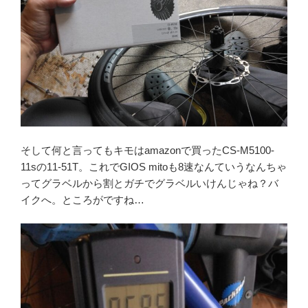
そして何と言ってもキモはamazonで買ったCS-M5100-
11sの11-51T。これでGIOS mitoも8速なんていうなんちゃ
ってグラベルから割とガチでグラベルいけんじゃね？バ
イクへ。ところがですね…