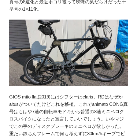
真号の8速化と最近ホコリ被って蜘蛛の巣だらけだった千
早号の1×11化。
GIOS mito flat(2019)にはシフターはclaris、RDはなぜか
altusがついてたけどこれを移植。これでanimato CONG真
号はもはや7速の自転車モドキから普通の8速ミニベロク
ロスバイクになったと宣言していいでしょう。いやマジ
でこの手のディスクブレーキのミニベロが欲しかった。
重たい鉄ちんフレームで何も考えずに30km/hキープでビ