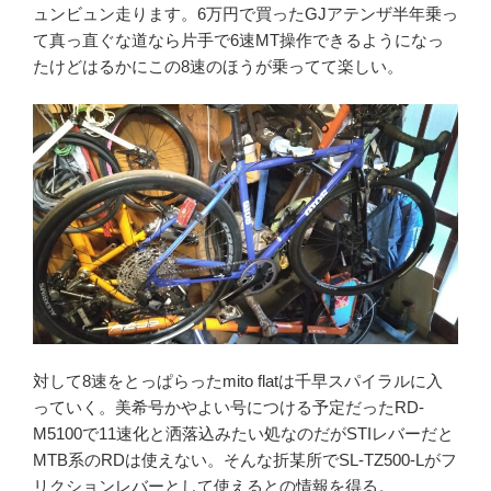
ュンビュン走ります。6万円で買ったGJアテンザ半年乗っ
て真っ直ぐな道なら片手で6速MT操作できるようになっ
たけどはるかにこの8速のほうが乗ってて楽しい。
対して8速をとっぱらったmito flatは千早スパイラルに入
っていく。美希号かやよい号につける予定だったRD-
M5100で11速化と洒落込みたい処なのだがSTIレバーだと
MTB系のRDは使えない。そんな折某所でSL-TZ500-Lがフ
リクションレバーとして使えるとの情報を得る。