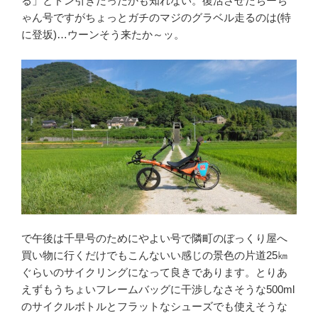
る」とドン引きだったかも知れない。復活させたちーち
ゃん号ですがちょっとガチのマジのグラベル走るのは(特
に登坂)…ウーンそう来たか～ッ。
で午後は千早号のためにやよい号で隣町のぼっくり屋へ
買い物に行くだけでもこんないい感じの景色の片道25㎞
ぐらいのサイクリングになって良きであります。とりあ
えずもうちょいフレームバッグに干渉しなさそうな500ml
のサイクルボトルとフラットなシューズでも使えそうな