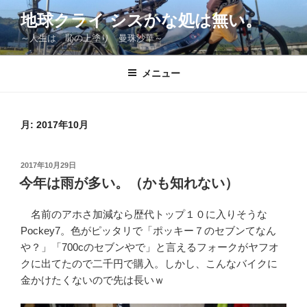
コ
地球クライ シスかな処は無い。
ン
～人生は 恥の上塗り 曼珠沙華～
テ
ン
ツ
メニュー
へ
ス
キ
月:
2017年10月
ッ
プ
投
2017年10月29日
稿
今年は雨が多い。（かも知れない）
日:
名前のアホさ加減なら歴代トップ１０に入りそうな
Pockey7。色がピッタリで「ポッキー７のセブンてなん
や？」「700cのセブンやで」と言えるフォークがヤフオ
クに出てたので二千円で購入。しかし、こんなバイクに
金かけたくないので先は長いｗ