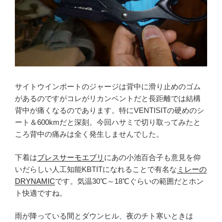
サイトウインポートのジャージは背中に滑り止めのゴム
があるのですがコレがリカンベントだと長距離では結構
背中が痛くなるのであります。特にVENTISITの硬めのシ
ート＆600kmだと深刻。今回ハサミで切り取ってみたと
ころ背中の痛みは全く発生しませんでした。
下着は
ブレスサーモエブリ
にあの小池百合子も意見を仰
いだらしい人工知能KBTITになれることで有名な
ミレーの
DRYNAMIC
です。気温30℃～18℃ぐらいの範囲だとホン
ト快適ですね。
雨が降っている間とダウンヒル、夜のチト寒いときは