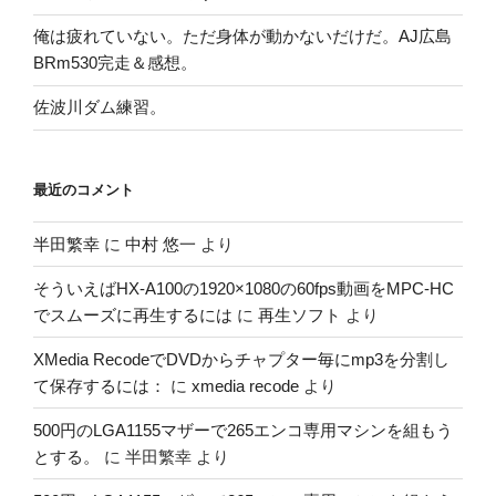
俺は疲れていない。ただ身体が動かないだけだ。AJ広島
BRm530完走＆感想。
佐波川ダム練習。
最近のコメント
半田繁幸
に
中村 悠一
より
そういえばHX-A100の1920×1080の60fps動画をMPC-HC
でスムーズに再生するには
に
再生ソフト
より
XMedia RecodeでDVDからチャプター毎にmp3を分割し
て保存するには：
に
xmedia recode
より
500円のLGA1155マザーで265エンコ専用マシンを組もう
とする。
に
半田繁幸
より