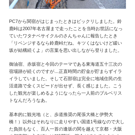
PC7から関宿がはじまったときはビックリしました。鈴
鹿峠は2007年名古屋まで走ったことを当時お世話になっ
ていたワタナベサイクルのさんちゃんに報告したとき
「リベンジするなら鈴鹿峠だね。キツくはないけど緩い
坂が結構続くよ」の言葉を思い出しながら登りました。
御油宿、赤坂宿と今回のテーマである東海道五十三次の
宿場跡が続くのですが…正直時間の貯金が貯まらずイラ
イラしていました。そして石部宿は完全に地域住民の生
活道路で全くスピードが出せず、長く感じました。こう
した観光が楽しめるようになったら一人前のブルベリス
トなんだろうなあ。
基本的に観光地（と、歩道推奨の尾張大橋と伊勢大
橋！）以外はそれなりに走りやすい国道1号線なので大し
た負担もなく、百人一首の逢坂の関を越えて京都・大阪