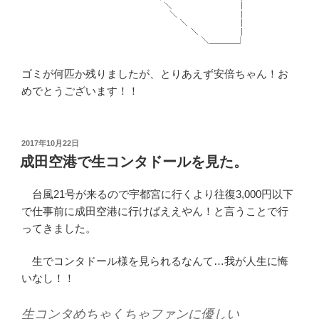
ゴミが何匹か残りましたが、とりあえず安倍ちゃん！お
めでとうございます！！
投
2017年10月22日
稿
成田空港で生コンタドールを見た。
日:
台風21号が来るので宇都宮に行くより往復3,000円以下
で仕事前に成田空港に行けばええやん！と言うことで行
ってきました。
生でコンタドール様を見られるなんて…我が人生に悔
いなし！！
生コンタめちゃくちゃファンに優しい