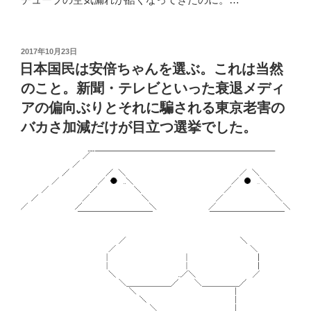
投
2017年10月23日
稿
日本国民は安倍ちゃんを選ぶ。これは当然
日:
のこと。新聞・テレビといった衰退メディ
アの偏向ぶりとそれに騙される東京老害の
バカさ加減だけが目立つ選挙でした。