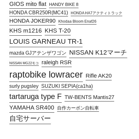
GIOS mito flat
HANDY BIKE 8
HONDA CBR250R(MC41)
HONDA HA7アクティトラック
HONDA JOKER90
Khodaa Bloom Enaf26
KHS T-20
KHS m1216
LOUIS GARNEAU TR-1
NISSAN K12マーチ
mazda GJアテンザワゴン
raleigh RSR
NISSAN MG22モコ
raptobike lowracer
Rifle AK20
surly pugsley
SUZUKI SEPIA(ca1ha)
tartaruga type F
TW-BENTS Mantis27
YAMAHA SR400
自作カーボン自転車
自宅サーバー