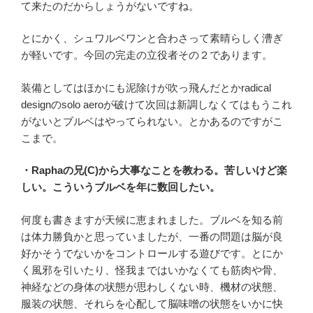
て来たのだからしょうがないですね。
とにかく、シュワルベワンと合わさって素晴らしく漕ぎ
が軽いです。今回の完走の立役者その２であります。
装備としてはほかにも泥除けが吹っ飛んだとかradical
designのsolo aeroが破けて次回は新調しなくてはもうこれ
がないとブルベはやってられない。とかあるのですがこ
こまで。
・Raphaの兄(C)から大事なことを教わる。苦しいけど楽
しい。こういうブルベを年に数回したい。
何度も書きますが天候に恵まれました。ブルベを知る前
は体力勝負かと思っていましたが、一番の問題は脳が良
好かそうでないかをコントロールする遊びです。とにか
く風邪を引いたり、怪我まではいかなくても筋肉や骨、
神経などの身体の状態が思わしくない時、機材の状態、
服装の状態、それらを心配して脳味噌の状態をいかに快