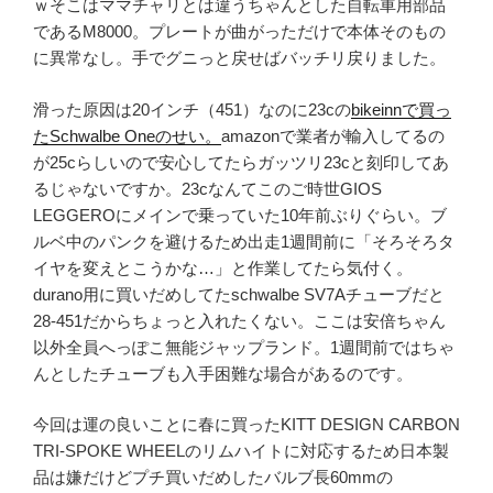
ｗそこはママチャリとは違うちゃんとした自転車用部品
であるM8000。プレートが曲がっただけで本体そのもの
に異常なし。手でグニっと戻せばバッチリ戻りました。
滑った原因は20インチ（451）なのに23cの
bikeinnで買っ
たSchwalbe Oneのせい。
amazonで業者が輸入してるの
が25cらしいので安心してたらガッツリ23cと刻印してあ
るじゃないですか。23cなんてこのご時世GIOS
LEGGEROにメインで乗っていた10年前ぶりぐらい。ブ
ルベ中のパンクを避けるため出走1週間前に「そろそろタ
イヤを変えとこうかな…」と作業してたら気付く。
durano用に買いだめしてたschwalbe SV7Aチューブだと
28-451だからちょっと入れたくない。ここは安倍ちゃん
以外全員へっぽこ無能ジャップランド。1週間前ではちゃ
んとしたチューブも入手困難な場合があるのです。
今回は運の良いことに春に買ったKITT DESIGN CARBON
TRI-SPOKE WHEELのリムハイトに対応するため日本製
品は嫌だけどプチ買いだめしたバルブ長60mmの