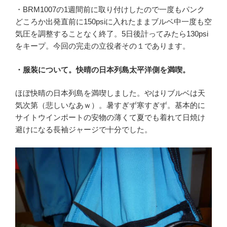
・BRM1007の1週間前に取り付けしたので一度もパンク
どころか出発直前に150psiに入れたままブルベ中一度も空
気圧を調整することなく終了。5日後計ってみたら130psi
をキープ。今回の完走の立役者その１であります。
・服装について。快晴の日本列島太平洋側を満喫。
ほぼ快晴の日本列島を満喫しました。やはりブルベは天
気次第（悲しいなあｗ）。暑すぎず寒すぎず。基本的に
サイトウインポートの安物の薄くて夏でも着れて日焼け
避けになる長袖ジャージで十分でした。