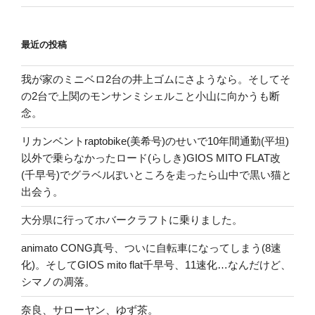
最近の投稿
我が家のミニベロ2台の井上ゴムにさようなら。そしてそ
の2台で上関のモンサンミシェルこと小山に向かうも断
念。
リカンベントraptobike(美希号)のせいで10年間通勤(平坦)
以外で乗らなかったロード(らしき)GIOS MITO FLAT改
(千早号)でグラベルぽいところを走ったら山中で黒い猫と
出会う。
大分県に行ってホバークラフトに乗りました。
animato CONG真号、ついに自転車になってしまう(8速
化)。そしてGIOS mito flat千早号、11速化…なんだけど、
シマノの凋落。
奈良、サローヤン、ゆず茶。