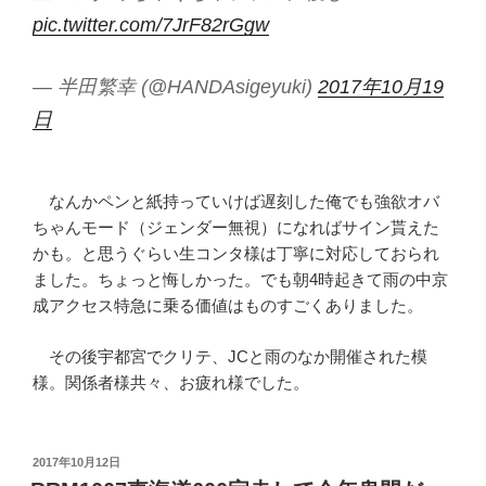
pic.twitter.com/7JrF82rGgw
— 半田繁幸 (@HANDAsigeyuki)
2017年10月19
日
なんかペンと紙持っていけば遅刻した俺でも強欲オバ
ちゃんモード（ジェンダー無視）になればサイン貰えた
かも。と思うぐらい生コンタ様は丁寧に対応しておられ
ました。ちょっと悔しかった。でも朝4時起きて雨の中京
成アクセス特急に乗る価値はものすごくありました。
その後宇都宮でクリテ、JCと雨のなか開催された模
様。関係者様共々、お疲れ様でした。
投
2017年10月12日
稿