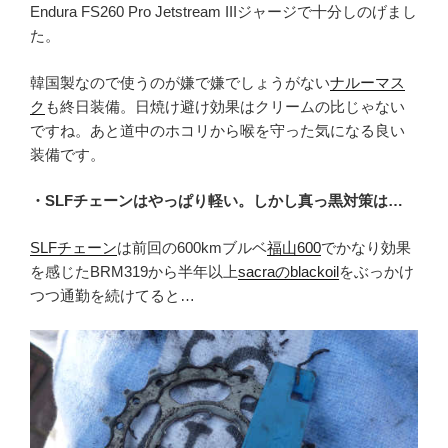
Endura FS260 Pro Jetstream IIIジャージで十分しのげまし
た。
韓国製なので使うのが嫌で嫌でしょうがない
ナルーマス
ク
も終日装備。日焼け避け効果はクリームの比じゃない
ですね。あと道中のホコリから喉を守った気になる良い
装備です。
・SLFチェーンはやっぱり軽い。しかし真っ黒対策は…
SLFチェーン
は前回の600kmブルベ
福山600
でかなり効果
を感じたBRM319から半年以上
sacraのblackoil
をぶっかけ
つつ通勤を続けてると…