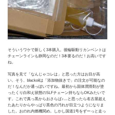
そういうワケで新しく3本購入。後輪駆動リカンベントは
チェーンラインも静岡なのだ！3本要るのだ！お高いです
ね。
写真を見て「なんじゃコレは」と思った方はお目が高
い。そう、blackoilは「添加物抜きで」の注文が可能なの
だ！なんだか通っぽいですね。最初から固体潤滑剤が塗
ったくり白和え状態のSLFチェーン持ちならOKみたいで
す。これで真っ黒からおさらば♪…と思ったら名古屋超え
たあたりからやっぱり黒色の汚れが目立つようになりま
した。おのれ内燃機関め。しかし国道1号をずーっと走っ