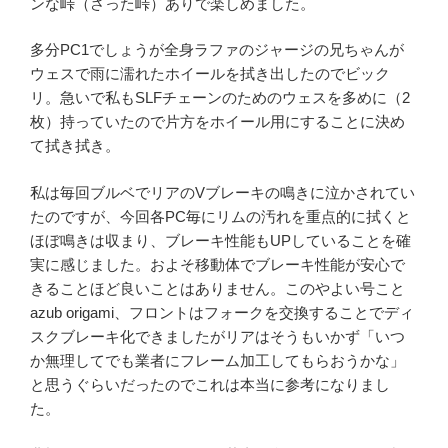
ンな峠（さった峠）ありで楽しめました。
多分PC1でしょうが全身ラファのジャージの兄ちゃんが
ウェスで雨に濡れたホイールを拭き出したのでビック
リ。急いで私もSLFチェーンのためのウェスを多めに（2
枚）持っていたので片方をホイール用にすることに決め
て拭き拭き。
私は毎回ブルベでリアのVブレーキの鳴きに泣かされてい
たのですが、今回各PC毎にリムの汚れを重点的に拭くと
ほぼ鳴きは収まり、ブレーキ性能もUPしていることを確
実に感じました。およそ移動体でブレーキ性能が安心で
きることほど良いことはありません。このやよい号こと
azub origami、フロントはフォークを交換することでディ
スクブレーキ化できましたがリアはそうもいかず「いつ
か無理してでも業者にフレーム加工してもらおうかな」
と思うぐらいだったのでこれは本当に参考になりまし
た。