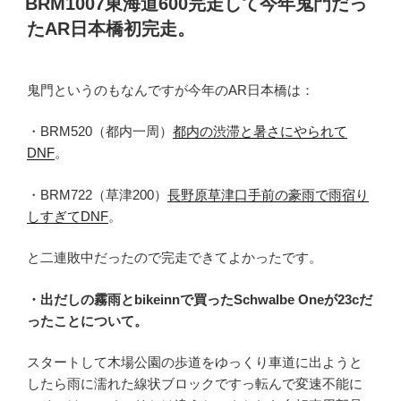
BRM1007東海道600完走して今年鬼門だっ
日:
たAR日本橋初完走。
鬼門というのもなんですが今年のAR日本橋は：
・BRM520（都内一周）
都内の渋滞と暑さにやられて
DNF
。
・BRM722（草津200）
長野原草津口手前の豪雨で雨宿り
しすぎてDNF
。
と二連敗中だったので完走できてよかったです。
・出だしの霧雨とbikeinnで買ったSchwalbe Oneが23cだ
ったことについて。
スタートして木場公園の歩道をゆっくり車道に出ようと
したら雨に濡れた線状ブロックですっ転んで変速不能に