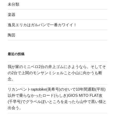
未分類
楽器
逸見エリカはガルパンで一番カワイイ！
陶芸
最近の投稿
我が家のミニベロ2台の井上ゴムにさようなら。そしてそ
の2台で上関のモンサンミシェルこと小山に向かうも断
念。
リカンベントraptobike(美希号)のせいで10年間通勤(平坦)
以外で乗らなかったロード(らしき)GIOS MITO FLAT改
(千早号)でグラベルぽいところを走ったら山中で黒い猫と
出会う。