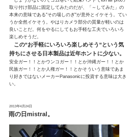
取り付け部品に固定してみたのだが、「～してみた」の
本来の意味である”その場しのぎ”が意外とイケそう。てい
うか全然イケそう。やはりカメラ部分の質量が軽いのは
良いことだ。何をやるにしてもお手軽な工夫でいろいろ
楽しめそうだ。
この”お手軽にいろいろ楽しめそう”という気
持ちにさせる日本製品は近年ホントに少ない。
安全ガー！！とかウンコガー！！とか沖縄ガー！！とか
民族ガー！！とか人権ガー！！とかそういう意味であま
り好きではないメーカーPanasonicに投資する意味は大き
い。
投
2013年4月24日
稿
雨の日mistral。
日: