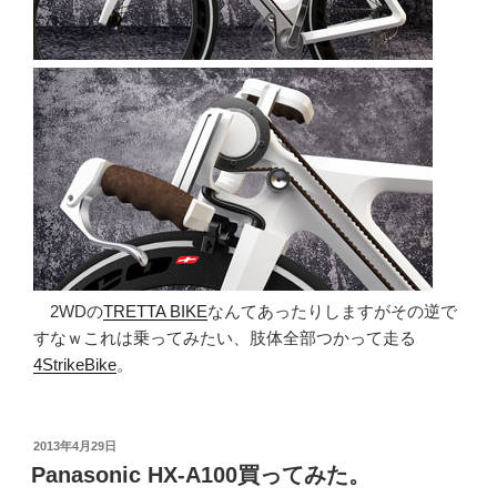
2WDの
TRETTA BIKE
なんてあったりしますがその逆で
すなｗこれは乗ってみたい、肢体全部つかって走る
4StrikeBike
。
投
2013年4月29日
稿
Panasonic HX-A100買ってみた。
日: