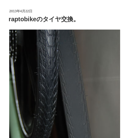
投
2013年4月22日
稿
raptobikeのタイヤ交換。
日: