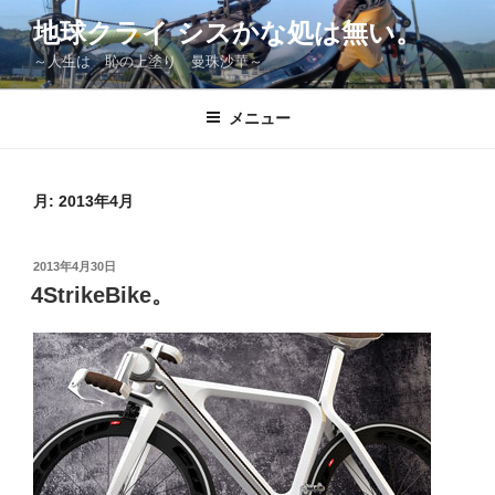
コ
地球クライ シスかな処は無い。
ン
～人生は 恥の上塗り 曼珠沙華～
テ
ン
ツ
メニュー
へ
ス
キ
月:
2013年4月
ッ
プ
投
2013年4月30日
稿
4StrikeBike。
日: