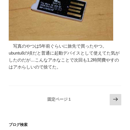
写真のやつは5年前ぐらいに旅先で買ったやつ。
ubuntu8の頃だと普通に起動デバイスとして使えてた気が
したのだが…こんなアホなことで次回も1,2時間費やすの
はアホらしいので捨てた。
投
次
固定ページ
1
の
稿
ペ
の
ー
ペ
ブログ検索
ジ