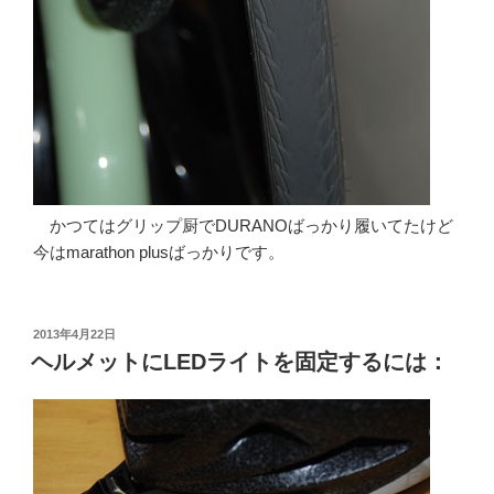
かつてはグリップ厨でDURANOばっかり履いてたけど
今はmarathon plusばっかりです。
投
2013年4月22日
稿
ヘルメットにLEDライトを固定するには：
日: