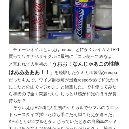
チェーンオイルといえばrespo。とにかくルイガノTR-1
買ってワタナベサイクルに最初に「コレ使ってみなよ」
うおお！なんじゃあこの性能
と言われて人生初の「
はあああああ！！
」を経験したケミカル製品がrespo
だったもんで、ワイズ御徒町が最近respoやめて和光だけ
にしたとの由でマジかよ。と絶望した。でも使ってみた
ら和光ので全く問題ない。しっとり感が和光のほうが長
持ちか？
そういえばRZ50に人生初のケミカルでヤマハのウエッ
トムースタイプ拭いた時も手ごたえ脚ごたえが違った。
KP61とかU11ブルとかいじっていたときの自動車のケミ
カルは何がなんだか分からなかったがバイク・二輪車・