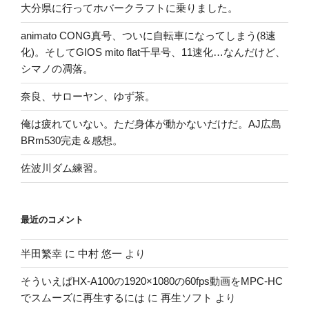
大分県に行ってホバークラフトに乗りました。
animato CONG真号、ついに自転車になってしまう(8速
化)。そしてGIOS mito flat千早号、11速化…なんだけど、
シマノの凋落。
奈良、サローヤン、ゆず茶。
俺は疲れていない。ただ身体が動かないだけだ。AJ広島
BRm530完走＆感想。
佐波川ダム練習。
最近のコメント
半田繁幸
に
中村 悠一
より
そういえばHX-A100の1920×1080の60fps動画をMPC-HC
でスムーズに再生するには
に
再生ソフト
より