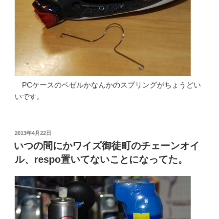
PCケースのベゼルかなんかのスプリングがちょうどい
いです。
投
2013年4月22日
稿
いつの間にかワイズ御徒町のチェーンオイ
日:
ル、respo置いてないことになってた。