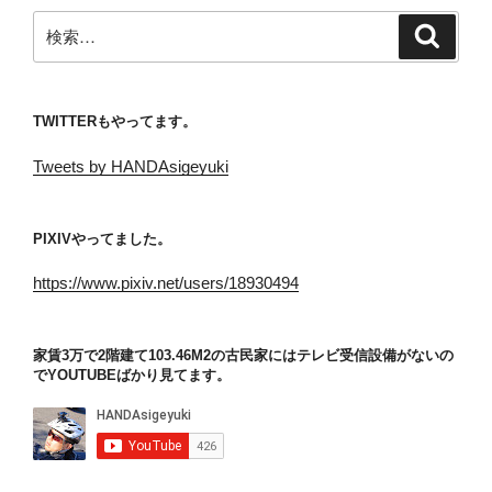
ー
検
ジ
検
索
索:
送
り
TWITTERもやってます。
Tweets by HANDAsigeyuki
PIXIVやってました。
https://www.pixiv.net/users/18930494
家賃3万で2階建て103.46M2の古民家にはテレビ受信設備がないの
でYOUTUBEばかり見てます。