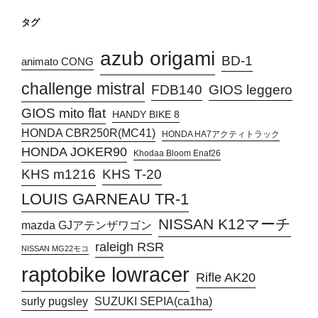
タグ
azub origami
BD-1
animato CONG
challenge mistral
FDB140
GIOS leggero
GIOS mito flat
HANDY BIKE 8
HONDA CBR250R(MC41)
HONDA HA7アクティトラック
HONDA JOKER90
Khodaa Bloom Enaf26
KHS T-20
KHS m1216
LOUIS GARNEAU TR-1
NISSAN K12マーチ
mazda GJアテンザワゴン
raleigh RSR
NISSAN MG22モコ
raptobike lowracer
Rifle AK20
surly pugsley
SUZUKI SEPIA(ca1ha)