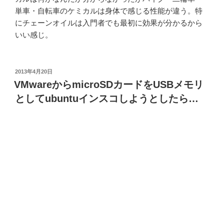
単車・自転車のケミカルは身体で感じる性能が違う。特
にチェーンオイルは入門者でも最初に効果が分かるから
いい感じ。
投
2013年4月20日
稿
VMwareからmicroSDカードをUSBメモリ
日:
としてubuntuインスコしようとしたら…