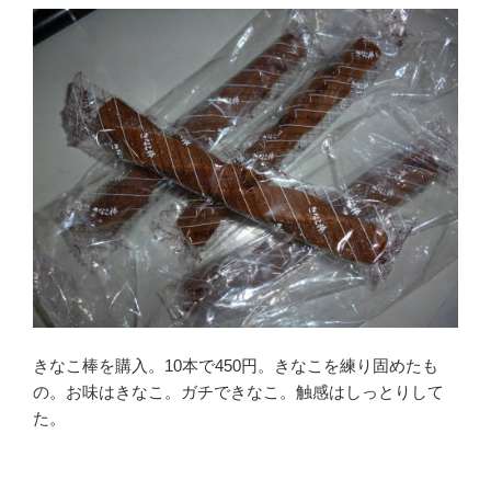
きなこ棒を購入。10本で450円。きなこを練り固めたも
の。お味はきなこ。ガチできなこ。触感はしっとりして
た。