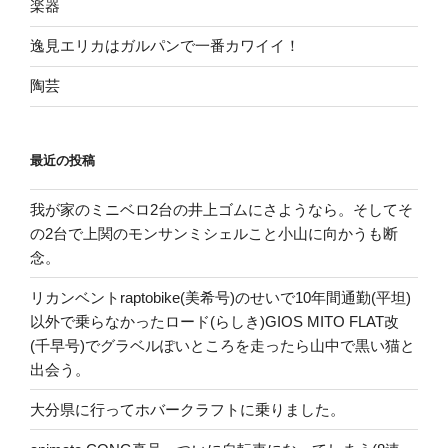
楽器
逸見エリカはガルパンで一番カワイイ！
陶芸
最近の投稿
我が家のミニベロ2台の井上ゴムにさようなら。そしてそ
の2台で上関のモンサンミシェルこと小山に向かうも断
念。
リカンベントraptobike(美希号)のせいで10年間通勤(平坦)
以外で乗らなかったロード(らしき)GIOS MITO FLAT改
(千早号)でグラベルぽいところを走ったら山中で黒い猫と
出会う。
大分県に行ってホバークラフトに乗りました。