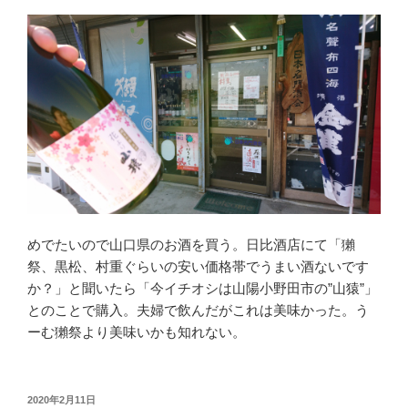
めでたいので山口県のお酒を買う。日比酒店にて「獺
祭、黒松、村重ぐらいの安い価格帯でうまい酒ないです
か？」と聞いたら「今イチオシは山陽小野田市の”山猿”」
とのことで購入。夫婦で飲んだがこれは美味かった。う
ーむ獺祭より美味いかも知れない。
投
2020年2月11日