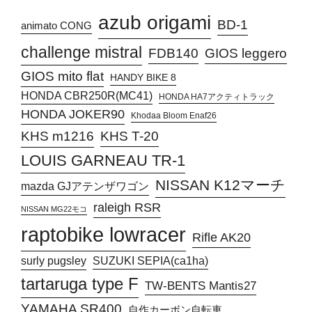
azub origami
BD-1
animato CONG
challenge mistral
FDB140
GIOS leggero
GIOS mito flat
HANDY BIKE 8
HONDA CBR250R(MC41)
HONDA HA7アクティトラック
HONDA JOKER90
Khodaa Bloom Enaf26
KHS T-20
KHS m1216
LOUIS GARNEAU TR-1
NISSAN K12マーチ
mazda GJアテンザワゴン
raleigh RSR
NISSAN MG22モコ
raptobike lowracer
Rifle AK20
surly pugsley
SUZUKI SEPIA(ca1ha)
tartaruga type F
TW-BENTS Mantis27
YAMAHA SR400
自作カーボン自転車