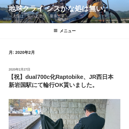
コ
地球クライ シスかな処は無い。
ン
～人生は 恥の上塗り 曼珠沙華～
テ
ン
ツ
メニュー
へ
ス
キ
月:
2020年2月
ッ
プ
投
2020年2月27日
稿
【祝】dual700c化Raptobike、JR西日本
日:
新岩国駅にて輪行OK貰いました。