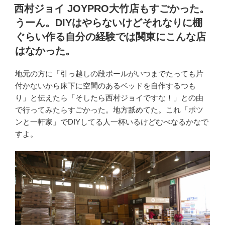
稿
西村ジョイ JOYPRO大竹店もすごかった。
日:
うーん。DIYはやらないけどそれなりに棚
ぐらい作る自分の経験では関東にこんな店
はなかった。
地元の方に「引っ越しの段ボールがいつまでたっても片
付かないから床下に空間のあるベッドを自作するつも
り」と伝えたら「そしたら西村ジョイですな！」との由
で行ってみたらすごかった。地方舐めてた。これ「ポツ
ンと一軒家」でDIYしてる人一杯いるけどむべなるかなで
すよ。