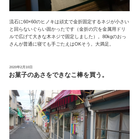
流石に60×60のヒノキは頑丈で金折固定するネジが小さい
と回らないぐらい固かったです（金折の穴を金属用ドリ
ルで広げて大きな木ネジで固定しました）。80kgのおっ
さんが普通に寝ても手ごたえはOKそう。大満足。
投
2020年2月10日
稿
お菓子のあさをできなこ棒を買う。
日: