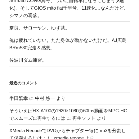
animato CONG真号、ついに自転車になってしまう(8速
化)。そしてGIOS mito flat千早号、11速化…なんだけど、
シマノの凋落。
奈良、サローヤン、ゆず茶。
俺は疲れていない。ただ身体が動かないだけだ。AJ広島
BRm530完走＆感想。
佐波川ダム練習。
最近のコメント
半田繁幸
に
中村 悠一
より
そういえばHX-A100の1920×1080の60fps動画をMPC-HC
でスムーズに再生するには
に
再生ソフト
より
XMedia RecodeでDVDからチャプター毎にmp3を分割し
て保存するには：
に
xmedia recode
より