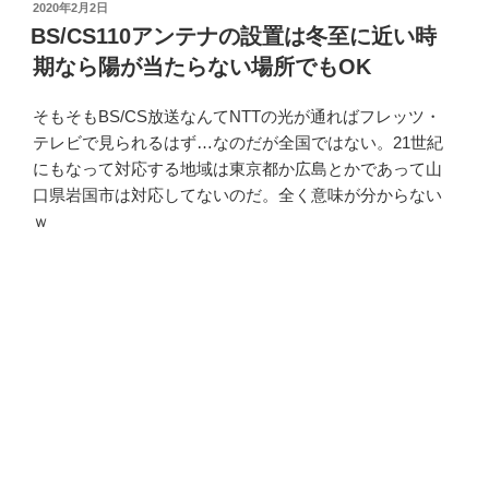
投
2020年2月2日
稿
BS/CS110アンテナの設置は冬至に近い時
日:
期なら陽が当たらない場所でもOK
そもそもBS/CS放送なんてNTTの光が通ればフレッツ・
テレビで見られるはず…なのだが全国ではない。21世紀
にもなって対応する地域は東京都か広島とかであって山
口県岩国市は対応してないのだ。全く意味が分からない
ｗ