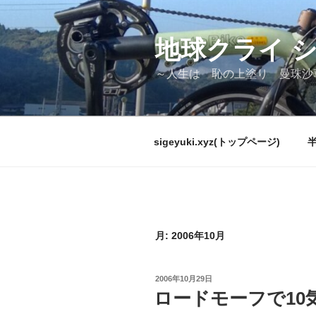
コ
ン
テ
地球クライ 
ン
～人生は 恥の上塗り 曼珠沙
ツ
へ
ス
キ
sigeyuki.xyz(トップページ)
ッ
プ
月:
2006年10月
投
2006年10月29日
稿
ロードモーフで10
日: