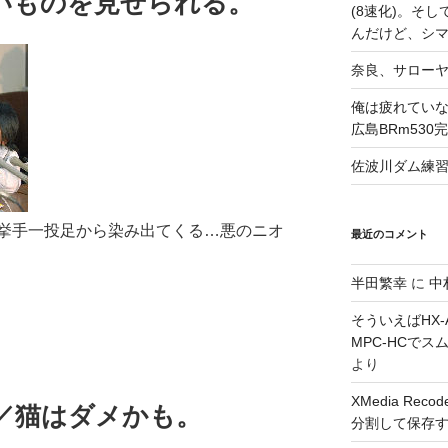
いものを見せられる。
(8速化)。そしてG
んだけど、シ
奈良、サロー
俺は疲れていな
広島BRm530
佐波川ダム練
挙手一投足から染み出てくる…悪のニオ
最近のコメント
半田繁幸
に
中
そういえばHX-A
MPC-HCで
より
XMedia Re
が／猫はダメかも。
分割して保存