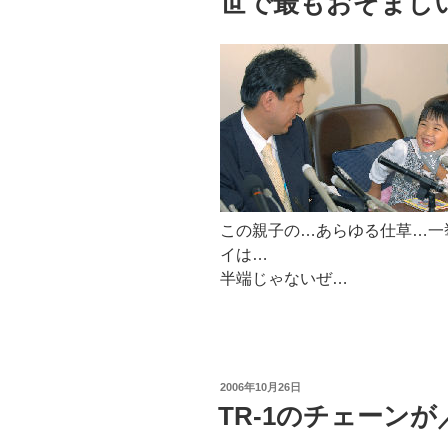
世で最もおぞまし
この親子の…あらゆる仕草…一
イは…
半端じゃないぜ…
投
2006年10月26日
稿
TR-1のチェーン
日: