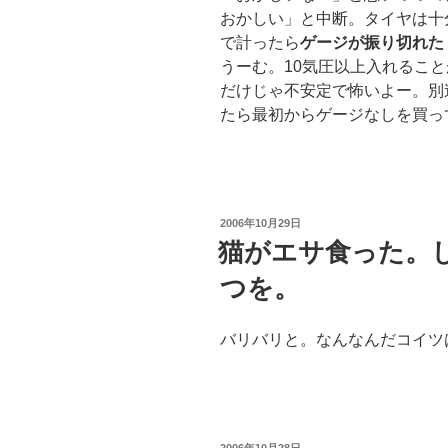
おかしい」と中断。タイヤは十
で計ったら
ゲージが振り切れた
うーむ。10気圧以上入れるこ
だけじゃ不安定で怖いよー。別
たら最初からゲージなしを買っ
投
2006年10月29日
稿
猫がエサ食った。
日:
つを。
バリバリと。なんなんだコイツ
投