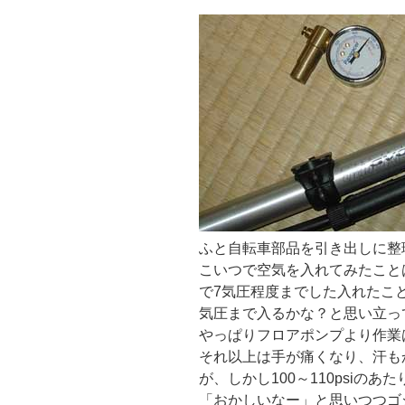
ふと自転車部品を引き出しに整
こいつで空気を入れてみたこと
で7気圧程度までした入れたこ
気圧まで入るかな？と思い立っ
やっぱりフロアポンプより作業
それ以上は手が痛くなり、汗も
が、しかし100～110psiの
「おかしいなー」と思いつつゴ