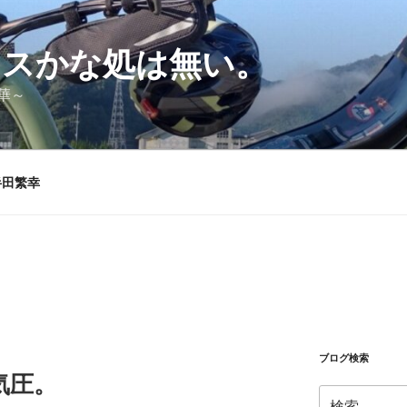
シスかな処は無い。
華～
半田繁幸
ブログ検索
気圧。
検