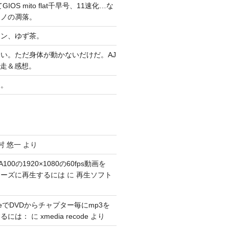
IOS mito flat千早号、11速化…な
マノの凋落。
ヤン、ゆず茶。
い。ただ身体が動かないだけだ。AJ
完走＆感想。
習。
村 悠一
より
100の1920×1080の60fps動画を
スムーズに再生するには
に
再生ソフト
codeでDVDからチャプター毎にmp3を
するには：
に
xmedia recode
より