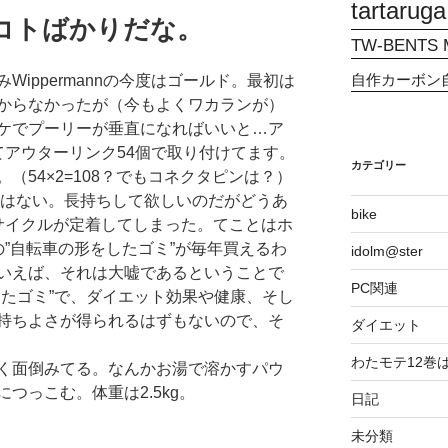
tartaruga
のコトばかりだな。
TW-BENTS M
自作カーボン
ippermannの今度はゴールド。最初は
からなかったが（今もよくワカランが）
ケでプーリーが垂直になればいいと…ア
てアウターリンク54個で取り付けてます。
カテゴリー
（54×2=108？でもコネクタピンは？）
くはない。長持ちして欲しいのだがどうあ
bike
サイクルが定着してしまった。てことはホ
”自転車の形をしたゴミ”が毎年買えるわ
idolm@ster
いえば、それは大嘘であるということで
PC関連
したゴミ”で、ダイエット効果や健康、そし
持ちよさが得られるはずもないので、そ
ダイエット
わたモテ12巻
く面倒みてる。なんかお湯で溶かすパウ
つっこむ。体重は2.5kg。
日記
未分類