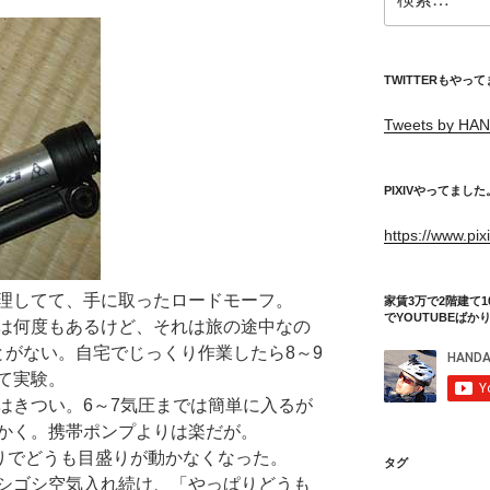
索:
TWITTERもやっ
Tweets by HAN
PIXIVやってました
https://www.pi
理してて、手に取ったロードモーフ。
家賃3万で2階建て1
でYOUTUBEばか
は何度もあるけど、それは旅の途中なの
とがない。自宅でじっくり作業したら8～9
て実験。
はきつい。6～7気圧までは簡単に入るが
かく。携帯ポンプよりは楽だが。
あたりでどうも目盛りが動かなくなった。
タグ
シゴシ空気入れ続け、「やっぱりどうも