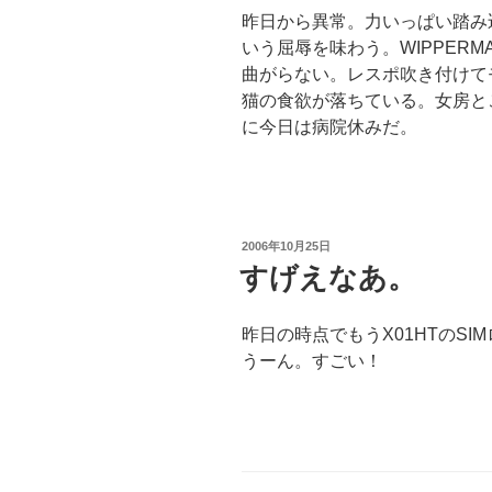
昨日から異常。力いっぱい踏み
いう屈辱を味わう。WIPPER
曲がらない。レスポ吹き付けて
猫の食欲が落ちている。女房と
に今日は病院休みだ。
投
2006年10月25日
稿
すげえなあ。
日:
昨日の時点でもうX01HTのSI
うーん。すごい！