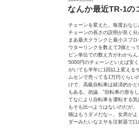
2006年10月28日
稿
なんか最近TR-1
日:
チェーンを変えた。毎度おなじみW
チェーンの長さの説明が良く分
まあ最大クランクと最小スプロ
ウターリンクを数えて3個とっ
ピン単位での数え方がわからん。
5000円のチェーンといえば安
がいても半年に1回以上変える
ムセンで売ってる1万円ぐらいの
けで、高級自転車は経済的かと
もある。勿論、”自転車の形を
てなにより自転車を運転する気
もそも比べようはないのだが。
猫はもうダメだな～。女房がよ
ダーみたいなエサを注射器で口に