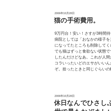
投
2006年10月28日
稿
猫の手術費用。
日:
9万円台！安い！さすが3時間
病院としては「おなかの様子を
になってたところも削除してく
でも猫はずっと食欲ない状態で
したんだけどなあ。これが人間
コラいったいどのエサがいいん
ぞ。拾ったときと同じぐらいの
投
2006年10月28日
稿
休日なんでひさし
日: