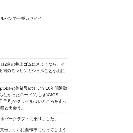
ガルパンで一番カワイイ！
ロ2台の井上ゴムにさようなら。そ
上関のモンサンミシェルこと小山に
。
tobike(美希号)のせいで10年間通勤
らなかったロード(らしき)GIOS
T改(千早号)でグラベルぽいところを走っ
い猫と出会う。
てホバークラフトに乗りました。
CONG真号、ついに自転車になってしまう