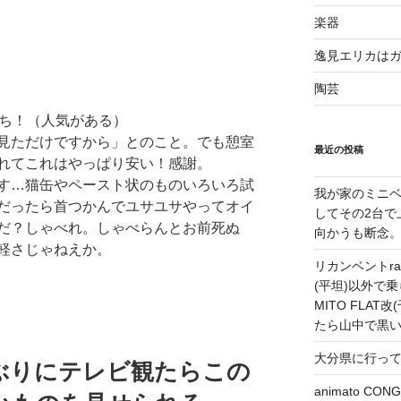
楽器
逸見エリカは
陶芸
待ち！（人気がある）
見ただけですから」とのこと。でも憩室
最近の投稿
れてこれはやっぱり安い！感謝。
す…猫缶やペースト状のものいろいろ試
我が家のミニベ
だったら首つかんでユサユサやってオイ
してその2台で
だ？しゃべれ。しゃべらんとお前死ぬ
向かうも断念
軽さじゃねえか。
リカンベントrap
(平坦)以外で乗
MITO FLA
たら山中で黒
大分県に行っ
ぶりにテレビ観たらこの
animato 