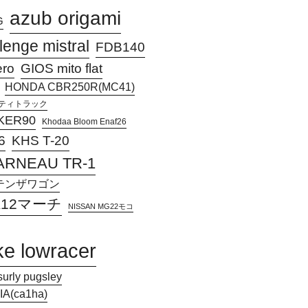
azub origami
G
lenge mistral
FDB140
ero
GIOS mito flat
HONDA CBR250R(MC41)
アクティトラック
KER90
Khodaa Bloom Enaf26
KHS T-20
6
ARNEAU TR-1
Jアテンザワゴン
 K12マーチ
NISSAN MG22モコ
ke lowracer
surly pugsley
A(ca1ha)