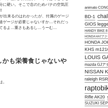
分に硬い。そこで念のためパナの空気圧
animato CON
！
chal
とが出来るのはわかったが、付属のゲージ
BD-1
途ゲージが必要じゃないすか…それだっ
GIOS legg
てるよ…重さもあるし…うーむ…
HANDY BIKE 8
HONDA HA7
HONDA JO
KHS m121
LOUIS G
しかも栄養食じゃないや
mazda G
NISSAN
raleigh RSR
は。
raptobi
Rifle AK20
SUZUKI SEPI