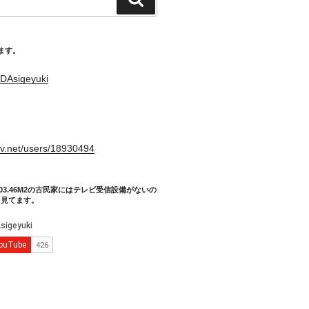
索
てます。
DAsigeyuki
。
xiv.net/users/18930494
03.46M2の古民家にはテレビ受信設備がないの
り見てます。