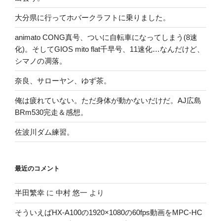
大分県に行ってホバークラフトに乗りました。
animato CONG真号、ついに自転車になってしまう(8速
化)。そしてGIOS mito flat千早号、11速化…なんだけど、
シマノの凋落。
奈良、サローヤン、ゆず茶。
俺は疲れていない。ただ身体が動かないだけだ。AJ広島
BRm530完走＆感想。
佐波川ダム練習。
最近のコメント
半田繁幸
に
中村 悠一
より
そういえばHX-A100の1920×1080の60fps動画をMPC-HC