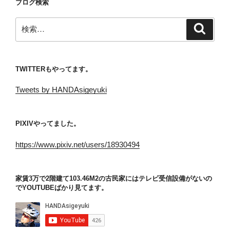
ブログ検索
ジ
ー
検
ジ
検
索
索:
送
り
TWITTERもやってます。
Tweets by HANDAsigeyuki
PIXIVやってました。
https://www.pixiv.net/users/18930494
家賃3万で2階建て103.46M2の古民家にはテレビ受信設備がないの
でYOUTUBEばかり見てます。