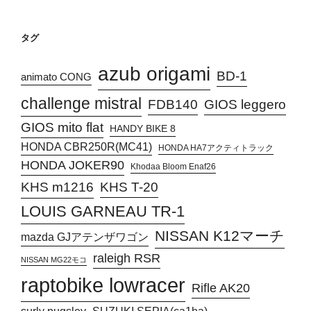
タグ
azub origami
BD-1
animato CONG
challenge mistral
FDB140
GIOS leggero
GIOS mito flat
HANDY BIKE 8
HONDA CBR250R(MC41)
HONDA HA7アクティトラック
HONDA JOKER90
Khodaa Bloom Enaf26
KHS T-20
KHS m1216
LOUIS GARNEAU TR-1
NISSAN K12マーチ
mazda GJアテンザワゴン
raleigh RSR
NISSAN MG22モコ
raptobike lowracer
Rifle AK20
surly pugsley