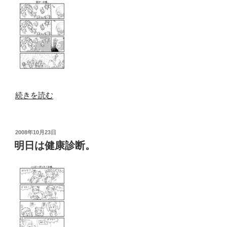
“今
続きを読む
日
の
空。”
投
2008年10月23日
稿
の
明日は健康診断。
日: