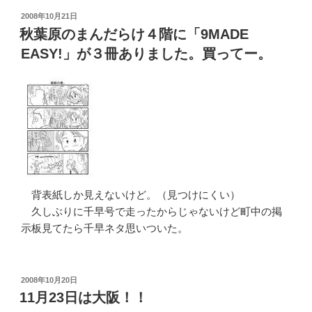
（ル
投
2008年10月21日
稿
イ
秋葉原のまんだらけ４階に「9MADE
日:
ガ
EASY!」が３冊ありました。買ってー。
ノ
TR-
1）
の
ク
ラ
ン
ク
背表紙しか見えないけど。（見つけにくい）
を
久しぶりに千早号で走ったからじゃないけど町中の掲
外
示板見てたら千早ネタ思いついた。
す。”
の
投
2008年10月20日
稿
11月23日は大阪！！
日: