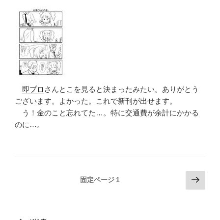
即プロ
さんとこを見ると決まったみたい。ありがとう
ございます。よかった。これで新刊が出せます。
う！金のこと忘れてた…。特に交通費が余計にかかる
のに…。
投
次
固定ページ
1
の
稿
ペ
の
ー
ペ