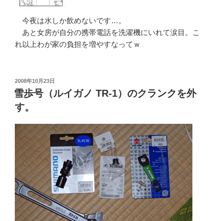
今夜は水しか飲めないです…。
あと女房が自分の携帯電話を洗濯機にいれて涙目。こ
れ以上わが家の負担を増やすなってｗ
投
2008年10月23日
稿
雪歩号（ルイガノ TR-1）のクランクを外
日:
す。