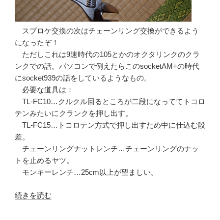
スプロケ交換の次はチェーンリング交換ができるよう
になったぞ！
ただしこれは9速時代の105とかのオクタリンクのクラ
ンクでの話。パソコンで例えたらこのsocketAM+の時代
にsocket939の話をしているようなもの。
必要な道具は：
TL-FC10…クルクル回るところが二段になっててトコロ
テンみたいにクランクを押し出す。
TL-FC15…トコロテン方式で押し出すため中に仕込む段
差。
チェーンリングナットレンチ…チェーンリングのナッ
トを止めるヤツ。
モンキーレンチ…25cm以上が望ましい。
“雪
続きを読む
歩
号