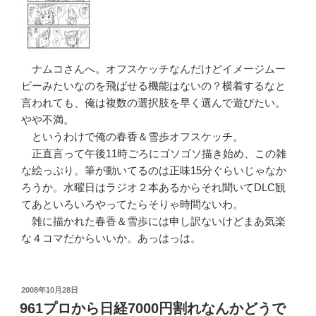
ナムコさんへ。オフスケッチなんだけどイメージムー
ビーみたいなのを飛ばせる機能はないの？横着するなと
言われても、俺は複数の選択肢を早く選んで遊びたい。
やや不満。
というわけで俺の春香＆雪歩オフスケッチ。
正直言って午後11時ごろにゴソゴソ描き始め、この雑
な絵っぷり。筆が動いてるのは正味15分ぐらいじゃなか
ろうか。水曜日はラジオ２本あるからそれ聞いてDLC観
てあといろいろやってたらそりゃ時間ないわ。
雑に描かれた春香＆雪歩には申し訳ないけどまあ気楽
な４コマだからいいか。あっはっは。
投
2008年10月28日
稿
961プロから日経7000円割れなんかどうで
日: