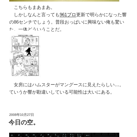
こちらもまあまあ。
しかしなんと言っても
961プロ
更新で明らかになった響
の86センチでしょう。普段おっぱいに興味ない俺も驚い
た。一体どういうことだ。
女房にはハムスターがマングースに見えたらしい…。
ていうか響が勘違いしている可能性は大いにある。
投
2008年10月27日
稿
今日の空。
日: