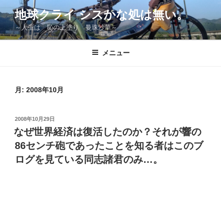
コ
地球クライ シスかな処は無い。
ン
～人生は 恥の上塗り 曼珠沙華～
テ
ン
ツ
メニュー
へ
ス
キ
月:
2008年10月
ッ
プ
投
2008年10月29日
稿
なぜ世界経済は復活したのか？それが響の
日:
86センチ砲であったことを知る者はこのブ
ログを見ている同志諸君のみ…。