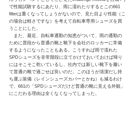
で性能試験するにあたり、雨に濡れたりするとこの661
filterは重くなってしょうがないので、見た目より性能（こ
の場合は軽さですな）を考えて自転車専用シューズを買
うことにした。
また、最近、自転車通勤の知恵がついて、雨の通勤の
ために普段から普通の靴と靴下を会社のロッカーに常備
するようになったこともある。こうすれば雨で濡れた
SPDシューズを非常階段に立てかけておいておけば帰り
にはそこそこ乾いているし、社内では新しい靴下を履い
て普通の靴で過ごせば良いのだ。このほうが清潔だし持
ち運ぶ装備（レインシューズカバーとかね）も減るわけ
で、661の「SPDシューズだけど普通の靴に見える外観」
にこだわる理由は全くなくなってしまった。