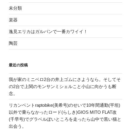
未分類
楽器
逸見エリカはガルパンで一番カワイイ！
陶芸
最近の投稿
我が家のミニベロ2台の井上ゴムにさようなら。そしてそ
の2台で上関のモンサンミシェルこと小山に向かうも断
念。
リカンベントraptobike(美希号)のせいで10年間通勤(平坦)
以外で乗らなかったロード(らしき)GIOS MITO FLAT改
(千早号)でグラベルぽいところを走ったら山中で黒い猫と
出会う。