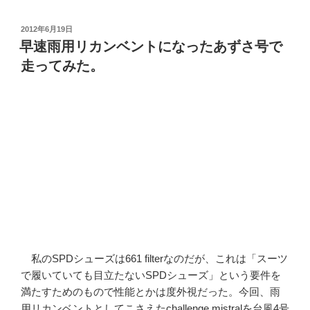
投
2012年6月19日
稿
早速雨用リカンベントになったあずさ号で
日:
走ってみた。
私のSPDシューズは661 filterなのだが、これは「スーツ
で履いていても目立たないSPDシューズ」という要件を
満たすためのもので性能とかは度外視だった。今回、雨
用リカンベントとしてこさえたchallenge mistralを台風4号