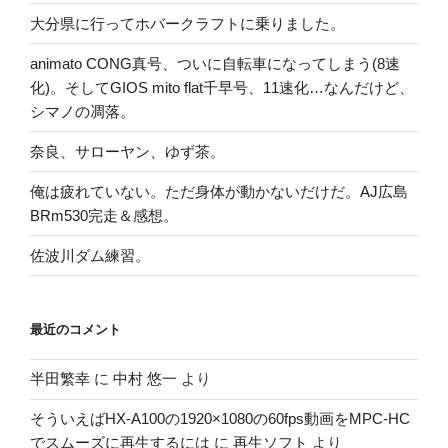
大分県に行ってホバークラフトに乗りました。
animato CONG真号、ついに自転車になってしまう(8速
化)。そしてGIOS mito flat千早号、11速化…なんだけど、
シマノの凋落。
奈良、サローヤン、ゆず茶。
俺は疲れていない。ただ身体が動かないだけだ。AJ広島
BRm530完走＆感想。
佐波川ダム練習。
最近のコメント
半田繁幸
に
中村 悠一
より
そういえばHX-A100の1920×1080の60fps動画をMPC-HC
でスムーズに再生するには
に
再生ソフト
より