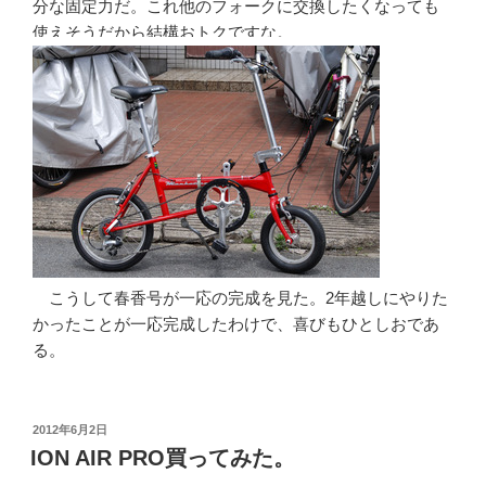
分な固定力だ。これ他のフォークに交換したくなっても
使えそうだから結構おトクですな。
こうして春香号が一応の完成を見た。2年越しにやりた
かったことが一応完成したわけで、喜びもひとしおであ
る。
投
2012年6月2日
稿
ION AIR PRO買ってみた。
日: