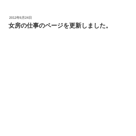
投
2012年6月24日
稿
女房の仕事のページを更新しました。
日: