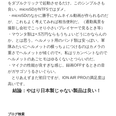
をダブルクリックで起動させるだけ。このシンプルさも
良い。microSDがNTFSではダメ。
・microSDのなかに勝手にサムネイル動画が作られるのだ
が、これもよく考えてみれば相当便利だ。（通勤風景を
撮影し会社でこっそり小さいプレイヤーで見るとき等）
・マウンタ類は+.5万円ならもうちょいどうにかならんの
か。とは思う。ヘルメット用のバンド類は安っぽい。軍
隊みたいにヘルメットの横っちょにつけるのはカメラの
重さでヘルメットが傾くので×。私はリカンベントなので
ヘルメットのあごヒモはゆるくないとつらいのだ。
・マイクの性能が良すぎな感じ。録画OFFするときの音
がガサゴソうるさいぐらい。
とりあえずまだ初日ですが、ION AIR PROの満足度は
高いです。
結論：やはり日本製じゃない製品は良い！
ブログ検索