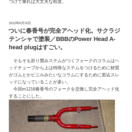
つけて乗れば大丈夫な程度。
投
2012年6月10日
稿
ついに春香号が完全アヘッド化。サクラジ
日:
テンシャで塗装／BBBのPower Head A-
head plugはすごい。
そもそも折り畳みステムがつくフォークのコラムはヘ
ッドチューブから上は特殊なステムをつけるために材質
がゴムとかビニルみたいなコラムにするために差込スレ
ッドになっていることが多い。
今回m1216春香号のフォークを交換し完全アヘッド化
することにした。