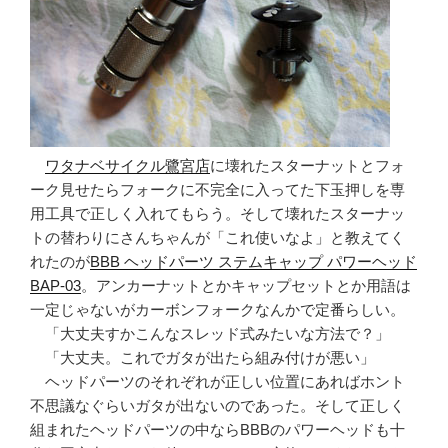
ワタナベサイクル鷺宮店
に壊れたスターナットとフォ
ーク見せたらフォークに不完全に入ってた下玉押しを専
用工具で正しく入れてもらう。そして壊れたスターナッ
トの替わりにさんちゃんが「これ使いなよ」と教えてく
れたのが
BBB ヘッドパーツ ステムキャップ パワーヘッド
BAP-03
。アンカーナットとかキャップセットとか用語は
一定じゃないがカーボンフォークなんかで定番らしい。
「大丈夫すかこんなスレッド式みたいな方法で？」
「大丈夫。これでガタが出たら組み付けが悪い」
ヘッドパーツのそれぞれが正しい位置にあればホント
不思議なぐらいガタが出ないのであった。そして正しく
組まれたヘッドパーツの中ならBBBのパワーヘッドも十