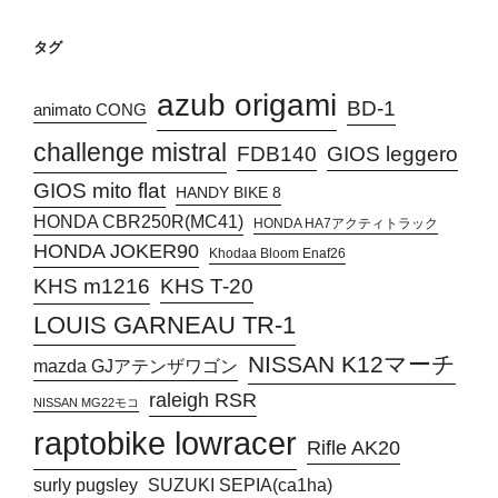
タグ
azub origami
BD-1
animato CONG
challenge mistral
FDB140
GIOS leggero
GIOS mito flat
HANDY BIKE 8
HONDA CBR250R(MC41)
HONDA HA7アクティトラック
HONDA JOKER90
Khodaa Bloom Enaf26
KHS T-20
KHS m1216
LOUIS GARNEAU TR-1
NISSAN K12マーチ
mazda GJアテンザワゴン
raleigh RSR
NISSAN MG22モコ
raptobike lowracer
Rifle AK20
surly pugsley
SUZUKI SEPIA(ca1ha)