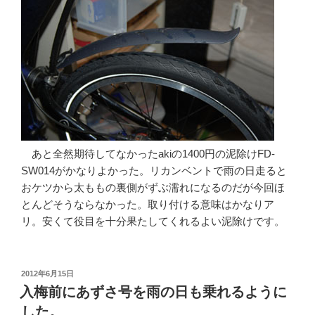
あと全然期待してなかったakiの1400円の泥除けFD-
SW014がかなりよかった。リカンベントで雨の日走ると
おケツから太ももの裏側がずぶ濡れになるのだが今回ほ
とんどそうならなかった。取り付ける意味はかなりア
リ。安くて役目を十分果たしてくれるよい泥除けです。
投
2012年6月15日
稿
入梅前にあずさ号を雨の日も乗れるように
日:
した。