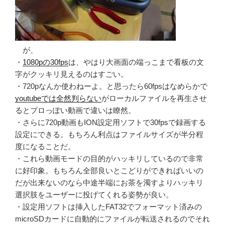
が、
・
1080pの30fps
は、やはり大画面の端っこまで看板の文
字がクッキリ見えるのはすごい。
・720pなんか使わねーよ。と思ったら60fpsはなめらかで
youtubeでは全然判らない
がローカルファイルを再生させ
るとプロっぽい動画で違いは瞭然。
・さらに720p動画もION設定用ソフトで30fpsで録画する
設定にできる。もちろん利点はファイルサイズが半分程
度になることだ。
・これら動画モードの目的がハッキリしているので非常
に好印象。もちろん全部良いとこどりができればいいの
だが出来ないのなら中途半端にお茶を濁すよりハッキリ
選択肢をユーザーに投げてくれる姿勢が良い。
・設定用ソフトは挿入したFAT32でフォーマット済みの
microSDカードに自動的にファイルが転送されるのでそれ