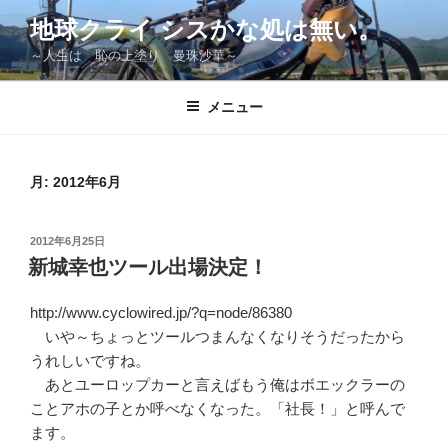
コ
地球クライ シスかな処は無い。
ン
～人生は 恥の上塗り 曼珠沙華～
テ
ン
ツ
メニュー
へ
ス
キ
月:
2012年6月
ッ
プ
投
2012年6月25日
稿
新城幸也ツール出場決定！
日:
http://www.cyclowired.jp/?q=node/86380
いや～ちょっとツールつまんなくなりそうだったから
うれしいですね。
あとユーロップカーと言えばもう俺はボエックラーの
ことアホの子とか呼べなくなった。「社長！」と呼んで
ます。