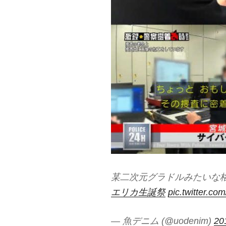
某二次元グラドルみたいな
エリカ生誕祭
pic.twitter.c
— 魚デニム (@uodenim)
2