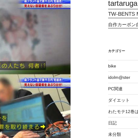
tartaruga
TW-BENTS M
自作カーボン
カテゴリー
bike
idolm@ster
PC関連
ダイエット
わたモテ12巻
日記
未分類