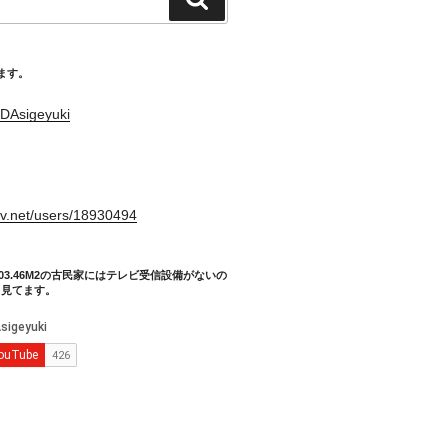
索
てます。
DAsigeyuki
。
xiv.net/users/18930494
03.46M2の古民家にはテレビ受信設備がないの
り見てます。