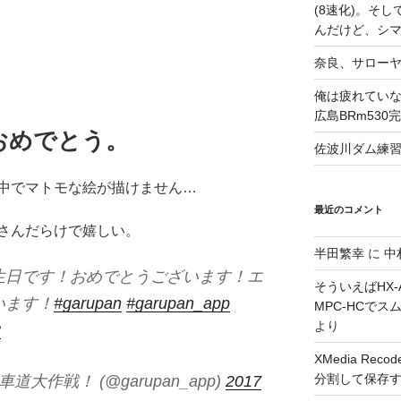
(8速化)。そしてG
んだけど、シ
奈良、サロー
俺は疲れていな
広島BRm530
おめでとう。
佐波川ダム練
中でマトモな絵が描けません…
最近のコメント
さんだらけで嬉しい。
半田繁幸
に
中
生日です！おめでとうございます！エ
そういえばHX-A
います！
#garupan
#garupan_app
MPC-HCで
より
3
XMedia Re
分割して保存
大作戦！ (@garupan_app)
2017