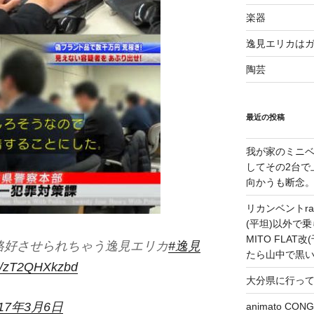
楽器
逸見エリカは
陶芸
最近の投稿
我が家のミニベ
してその2台で
向かうも断念
リカンベントrap
(平坦)以外で乗
MITO FLA
格好させられちゃう逸見エリカ
#逸見
たら山中で黒
om/zT2QHXkzbd
大分県に行っ
017年3月6日
animato 