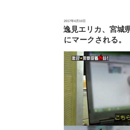
投
2017年4月10日
稿
逸見エリカ、宮城
日:
にマークされる。