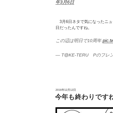
年3月6日
3月6日ネタで気になったニュー
日だったんですね。
この辺は明日で10周年
pic.
— T@KE-TERU Pのフレンズ 
投
2016年12月12日
稿
今年も終わりです
日: