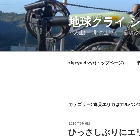
コ
ン
テ
地球クライ 
ン
～人生は 恥の上塗り 曼珠沙
ツ
へ
ス
キ
sigeyuki.xyz(トップページ)
ッ
プ
カテゴリー:
逸見エリカはガルパン
投
2018年3月6日
稿
ひっさしぶりにエ
日: