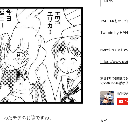
索:
TWITTERもやっ
Tweets by HAN
PIXIVやってました
https://www.pi
家賃3万で2階建て1
でYOUTUBEばか
。わたモテのお陰ですね。
タグ