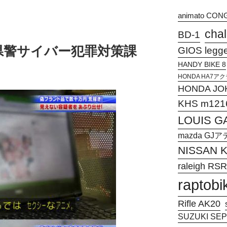
animato CON
chal
BD-1
県警サイバー犯罪対策課
GIOS legg
HANDY BIKE 8
HONDA HA7
HONDA JO
KHS m121
LOUIS G
mazda G
NISSAN
raleigh RSR
raptobi
Rifle AK20
SUZUKI SEPI