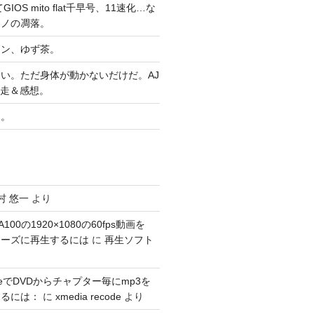
IOS mito flat千早号、11速化…な
マノの凋落。
ヤン、ゆず茶。
い。ただ身体が動かないだけだ。AJ
完走＆感想。
習。
村 悠一
より
100の1920×1080の60fps動画を
スムーズに再生するには
に
再生ソフト
codeでDVDからチャプター毎にmp3を
するには：
に
xmedia recode
より