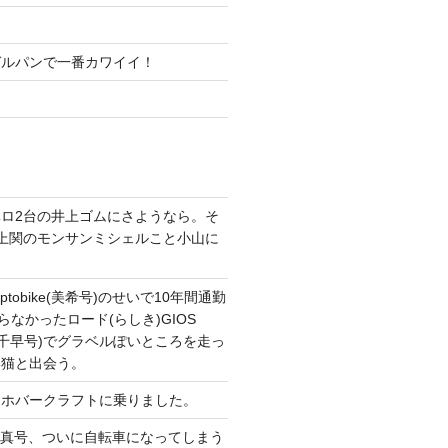
ガルパンで一番カワイイ！
ロ2台の井上ゴムにさようなら。そ
上関のモンサンミシェルこと小山に
。
tobike(美希号)のせいで10年間通勤
らなかったロード(らしき)GIOS
T改(千早号)でグラベルぽいところを走っ
い猫と出会う。
てホバークラフトに乗りました。
CONG真号、ついに自転車になってしまう