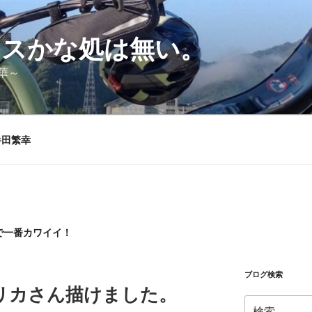
シスかな処は無い。
華～
半田繁幸
で一番カワイイ！
ブログ検索
リカさん描けました。
検