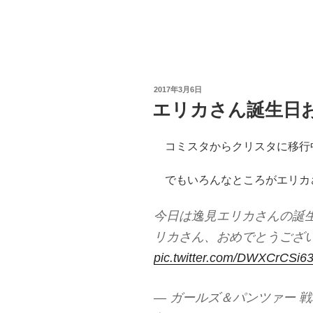
投
2017年3月6日
稿
エリカさん誕生日
日:
コミスタからクリスタに移行
でもいろんなところがエリカ
今日は逸見エリカさんの誕
リカさん、おめでとうござ
pic.twitter.com/DWXCrCSi6
— ガールズ＆パンツァー 戦車道