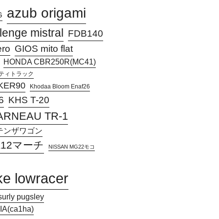
azub origami
G
lenge mistral
FDB140
ero
GIOS mito flat
HONDA CBR250R(MC41)
アクティトラック
KER90
Khodaa Bloom Enaf26
KHS T-20
6
ARNEAU TR-1
Jアテンザワゴン
 K12マーチ
NISSAN MG22モコ
ke lowracer
surly pugsley
A(ca1ha)