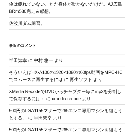
俺は疲れていない。ただ身体が動かないだけだ。AJ広島
BRm530完走＆感想。
佐波川ダム練習。
最近のコメント
半田繁幸
に
中村 悠一
より
そういえばHX-A100の1920×1080の60fps動画をMPC-HC
でスムーズに再生するには
に
再生ソフト
より
XMedia RecodeでDVDからチャプター毎にmp3を分割し
て保存するには：
に
xmedia recode
より
500円のLGA1155マザーで265エンコ専用マシンを組もう
とする。
に
半田繁幸
より
500円のLGA1155マザーで265エンコ専用マシンを組もう