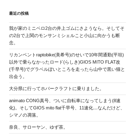
最近の投稿
我が家のミニベロ2台の井上ゴムにさようなら。そしてそ
の2台で上関のモンサンミシェルこと小山に向かうも断
念。
リカンベントraptobike(美希号)のせいで10年間通勤(平坦)
以外で乗らなかったロード(らしき)GIOS MITO FLAT改
(千早号)でグラベルぽいところを走ったら山中で黒い猫と
出会う。
大分県に行ってホバークラフトに乗りました。
animato CONG真号、ついに自転車になってしまう(8速
化)。そしてGIOS mito flat千早号、11速化…なんだけど、
シマノの凋落。
奈良、サローヤン、ゆず茶。