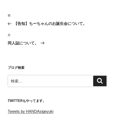
投
前
前
稿
の
【告知】ちーちゃんのお誕生会について。
ナ
投
ビ
稿
次
次
ゲ
の
同人誌について。
投
ー
稿
シ
ョ
ブログ検索
ン
検
検
索
索:
TWITTERもやってます。
Tweets by HANDAsigeyuki