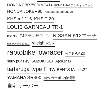
HONDA CBR250R(MC41)
HONDA HA7アクティトラック
HONDA JOKER90
Khodaa Bloom Enaf26
KHS T-20
KHS m1216
LOUIS GARNEAU TR-1
NISSAN K12マーチ
mazda GJアテンザワゴン
raleigh RSR
NISSAN MG22モコ
raptobike lowracer
Rifle AK20
surly pugsley
SUZUKI SEPIA(ca1ha)
tartaruga type F
TW-BENTS Mantis27
YAMAHA SR400
自作カーボン自転車
自宅サーバー