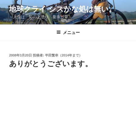
コ
地球クライ シスかな処は無い。
ン
～人生は 恥の上塗り 曼珠沙華～
テ
ン
ツ
メニュー
へ
ス
キ
投
2008年3月20日
投稿者:
半田繁幸（2014年まで）
稿
ッ
ありがとうございます。
日:
プ