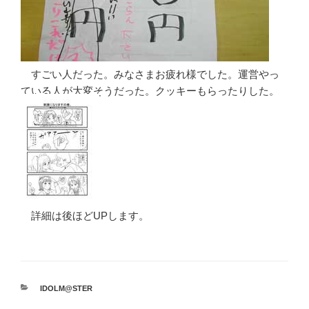
すごい人だった。みなさまお疲れ様でした。運営やっ
ている人が大変そうだった。クッキーもらったりした。
詳細は後ほどUPします。
カ
IDOLM@STER
テ