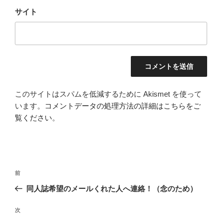
サイト
このサイトはスパムを低減するために Akismet を使って
います。
コメントデータの処理方法の詳細はこちらをご
覧ください
。
投
前
前
稿
の
同人誌希望のメールくれた人へ連絡！（念のため）
ナ
投
ビ
稿
次
次