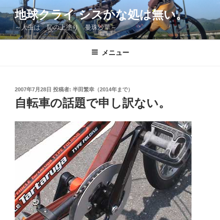
コ
地球クライ シスかな処は無い。
ン
～人生は 恥の上塗り 曼珠沙華～
テ
ン
ツ
メニュー
へ
ス
キ
投
2007年7月28日
投稿者:
半田繁幸（2014年まで）
稿
ッ
自転車の話題で申し訳ない。
日:
プ