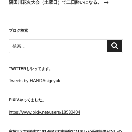
ゲ
の
隅田川花火大会（土曜日）で二日酔いになる。
投
ー
稿
シ
ョ
ブログ検索
ン
検
検
索
索:
TWITTERもやってます。
Tweets by HANDAsigeyuki
PIXIVやってました。
https://www.pixiv.net/users/18930494
家賃3万で2階建て103.46M2の古民家にはテレビ受信設備がないの