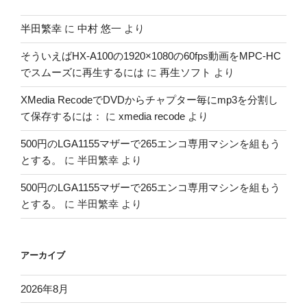
半田繁幸
に
中村 悠一
より
そういえばHX-A100の1920×1080の60fps動画をMPC-HC
でスムーズに再生するには
に
再生ソフト
より
XMedia RecodeでDVDからチャプター毎にmp3を分割し
て保存するには：
に
xmedia recode
より
500円のLGA1155マザーで265エンコ専用マシンを組もう
とする。
に
半田繁幸
より
500円のLGA1155マザーで265エンコ専用マシンを組もう
とする。
に
半田繁幸
より
アーカイブ
2026年8月