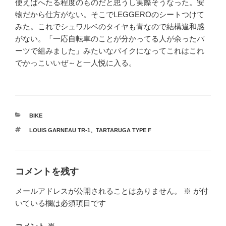
使えばへたる程度のものだと思うし実際そうなった。安
物だから仕方がない。そこでLEGGEROのシートつけて
みた。これでシュワルベのタイヤも青なので結構違和感
がない。「一応自転車のことが分かってる人が余ったパ
ーツで組みました」みたいなバイクになってこれはこれ
でかっこいいぜ～と一人悦に入る。
カ
BIKE
テ
タ
LOUIS GARNEAU TR-1
、
TARTARUGA TYPE F
ゴ
グ
リ
ー
コメントを残す
メールアドレスが公開されることはありません。
※
が付
いている欄は必須項目です