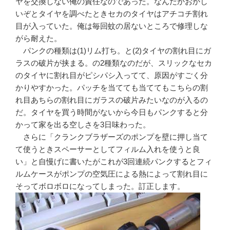
ヤを交換しない俺の責任なのであった。なんだかおかし
いぞとタイヤを調べたときセカのタイヤはアチコチ割れ
目が入っていた。俺は毎回蚊の居ないところで修理しな
がら耐えた。
パンクの種類は(1)リム打ち。と(2)タイヤの割れ目にガ
ラスの破片が挟まる。の2種類なのだが、スリックなセカ
のタイヤに割れ目がピシパシ入ってて、原因がすごく分
かりやすかった。パッチを当てても当ててもこちらの割
れ目あちらの割れ目にガラスの破片みたいなのが入るの
だ。タイヤを買う時間がないから今日もパンクすると分
かって家を出る空しさを3日味わった。
さらに「クランクブラザーズのポンプを壁に押し当て
て使うときスペーサーとしてフィルム入れを使うと良
い」と自慢げに書いたがこれが3回連続パンクするとフィ
ルムケースがポンプの空気圧による熱によって割れ目に
そってボロボロになってしまった。訂正します。