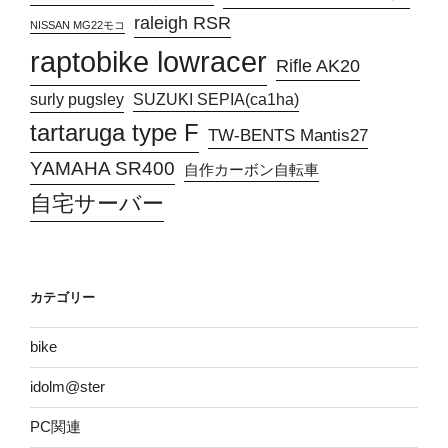
raleigh RSR
NISSAN MG22モコ
raptobike lowracer
Rifle AK20
surly pugsley
SUZUKI SEPIA(ca1ha)
tartaruga type F
TW-BENTS Mantis27
YAMAHA SR400
自作カーボン自転車
自宅サーバー
カテゴリー
bike
idolm@ster
PC関連