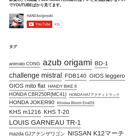
でYOUTUBEばかり見てます。
タグ
azub origami
BD-1
animato CONG
challenge mistral
FDB140
GIOS leggero
GIOS mito flat
HANDY BIKE 8
HONDA CBR250R(MC41)
HONDA HA7アクティトラック
HONDA JOKER90
Khodaa Bloom Enaf26
KHS T-20
KHS m1216
LOUIS GARNEAU TR-1
NISSAN K12マーチ
mazda GJアテンザワゴン