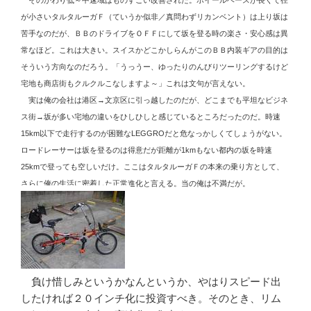
が小さいタルタルーガＦ（ていうか似非／真問わずリカンベント）は上り坂は
苦手なのだが、ＢＢのドライブをＯＦＦにして坂を登る時の楽さ・安心感は異
常なほど。これは大きい。スイスかどこかしらんがこのＢＢ内装ギアの目的は
そういう方向なのだろう。「うっうー、ゆったりのんびりツーリングするけど
宅地も商店街もクルクルこなしますよ～」これは文句が言えない。
実は俺の会社は港区→文京区に引っ越したのだが、どこまでも平坦なビジネ
ス街→坂が多い宅地の違いをひしひしと感じているところだったのだ。時速
15km以下で走行するのが困難なLEGGROだと危なっかしくてしょうがない。
ロードレーサーは坂を登るのは得意だが距離が1kmもない都内の坂を時速
25kmで登っても空しいだけ。ここはタルタルーガＦの本来の乗り方として、
さらに俺の生活に密着した正常進化と言える。当の俺は不満だが。
負け惜しみというかなんというか、やはりスピード出
したければ２０インチ化に投資すべき。そのとき、リム