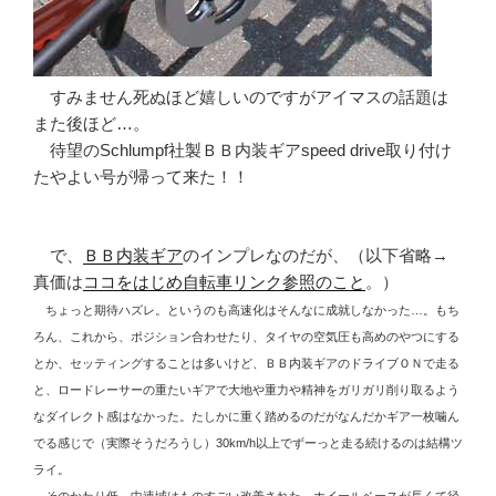
すみません死ぬほど嬉しいのですがアイマスの話題は
また後ほど…。
待望のSchlumpf社製ＢＢ内装ギアspeed drive取り付け
たやよい号が帰って来た！！
で、
ＢＢ内装ギア
のインプレなのだが、（以下省略→
真価は
ココをはじめ自転車リンク参照のこと
。）
ちょっと期待ハズレ。というのも高速化はそんなに成就しなかった…。もち
ろん、これから、ポジション合わせたり、タイヤの空気圧も高めのやつにする
とか、セッティングすることは多いけど、ＢＢ内装ギアのドライブＯＮで走る
と、ロードレーサーの重たいギアで大地や重力や精神をガリガリ削り取るよう
なダイレクト感はなかった。たしかに重く踏めるのだがなんだかギア一枚噛ん
でる感じで（実際そうだろうし）30km/h以上でずーっと走る続けるのは結構ツ
ライ。
そのかわり低～中速域はものすごい改善された。ホイールベースが長くて径