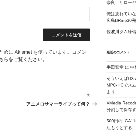
奈良、サロー
俺は疲れていな
広島BRm530
佐波川ダム練
に Akismet を使っています。
コメン
最近のコメント
ちらをご覧ください
。
半田繁幸
に
中
そういえばHX-A
MPC-HCで
より
次
次
の
XMedia Re
アニメロサマーライブって何？
分割して保存
投
稿
500円のLGA
組もうとする