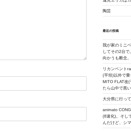
逸見エリカは
陶芸
最近の投稿
我が家のミニベ
してその2台で
向かうも断念
リカンベントrap
(平坦)以外で乗
MITO FLA
たら山中で黒
大分県に行っ
animato 
(8速化)。そしてG
んだけど、シ