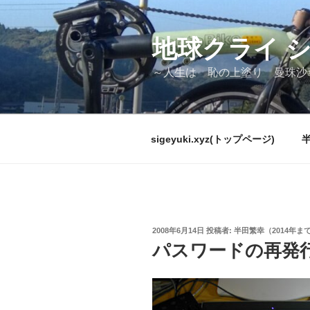
コ
ン
テ
地球クライ 
ン
～人生は 恥の上塗り 曼珠沙
ツ
へ
ス
キ
sigeyuki.xyz(トップページ)
ッ
プ
投
2008年6月14日
投稿者:
半田繁幸（2014年ま
稿
パスワードの再発
日: