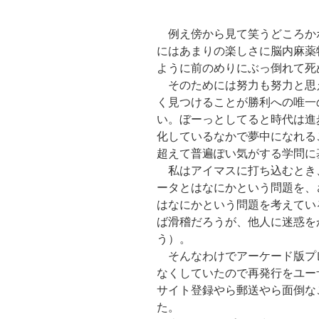
例え傍から見て笑うどころか
にはあまりの楽しさに脳内麻薬
ように前のめりにぶっ倒れて死
そのためには努力も努力と思
く見つけることが勝利への唯一
い。ぼーっとしてると時代は進
化しているなかで夢中になれる
超えて普遍ぽい気がする学問に
私はアイマスに打ち込むとき
ータとはなにかという問題を、さ
はなにかという問題を考えてい
ば滑稽だろうが、他人に迷惑を
う）。
そんなわけでアーケード版プ
なくしていたので再発行をユー
サイト登録やら郵送やら面倒な
た。