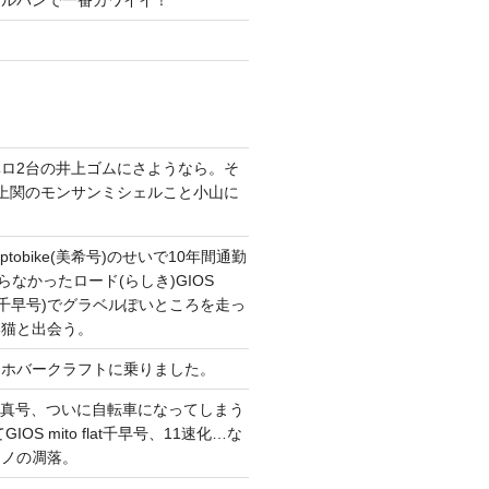
ガルパンで一番カワイイ！
ロ2台の井上ゴムにさようなら。そ
上関のモンサンミシェルこと小山に
。
tobike(美希号)のせいで10年間通勤
らなかったロード(らしき)GIOS
T改(千早号)でグラベルぽいところを走っ
い猫と出会う。
てホバークラフトに乗りました。
CONG真号、ついに自転車になってしまう
IOS mito flat千早号、11速化…な
マノの凋落。