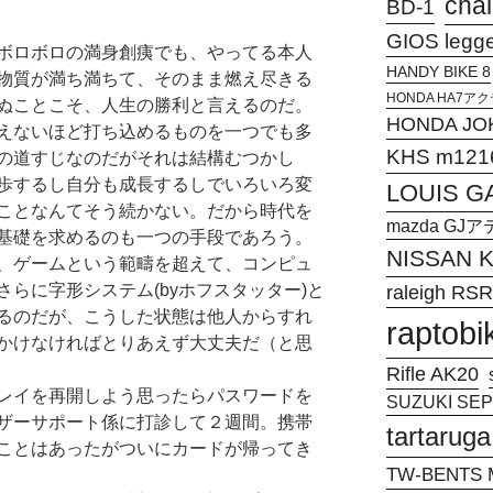
chal
BD-1
GIOS legg
ボロボロの満身創痍でも、やってる本人
HANDY BIKE 8
物質が満ち満ちて、そのまま燃え尽きる
HONDA HA7
ぬことこそ、人生の勝利と言えるのだ。
HONDA JO
えないほど打ち込めるものを一つでも多
KHS m121
の道すじなのだがそれは結構むつかし
歩するし自分も成長するしでいろいろ変
LOUIS G
ことなんてそう続かない。だから時代を
mazda G
基礎を求めるのも一つの手段であろう。
NISSAN
、ゲームという範疇を超えて、コンピュ
らに字形システム(byホフスタッター)と
raleigh RSR
るのだが、こうした状態は他人からすれ
raptobi
かけなければとりあえず大丈夫だ（と思
Rifle AK20
レイを再開しよう思ったらパスワードを
SUZUKI SEPI
ザーサポート係に打診して２週間。携帯
tartaruga
ことはあったがついにカードが帰ってき
TW-BENTS M