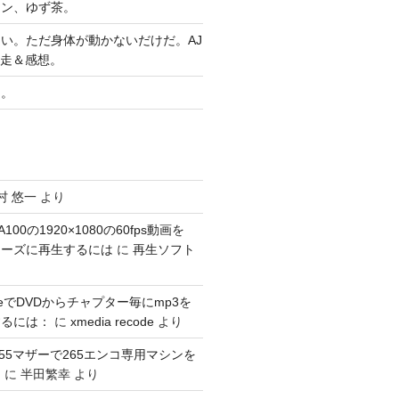
ヤン、ゆず茶。
い。ただ身体が動かないだけだ。AJ
完走＆感想。
習。
村 悠一
より
100の1920×1080の60fps動画を
スムーズに再生するには
に
再生ソフト
codeでDVDからチャプター毎にmp3を
するには：
に
xmedia recode
より
1155マザーで265エンコ専用マシンを
。
に
半田繁幸
より