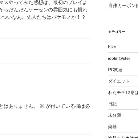
マスやってみた感想は、最初のプレイよ
自作カーボン
からだんだんゲーセンの雰囲気にも慣れ
きっついなあ。先人たちはバケモノか！？
カテゴリー
bike
idolm@ster
PC関連
ダイエット
わたモテ12巻
日記
とはありません。
※
が付いている欄は必
未分類
楽器