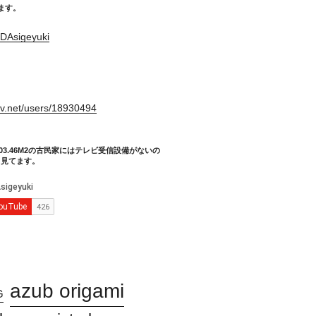
てます。
DAsigeyuki
。
xiv.net/users/18930494
03.46M2の古民家にはテレビ受信設備がないの
り見てます。
azub origami
G