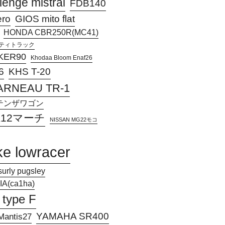
lenge mistral
FDB140
ero
GIOS mito flat
HONDA CBR250R(MC41)
アクティトラック
KER90
Khodaa Bloom Enaf26
KHS T-20
6
ARNEAU TR-1
Jアテンザワゴン
 K12マーチ
NISSAN MG22モコ
ke lowracer
surly pugsley
A(ca1ha)
 type F
YAMAHA SR400
antis27