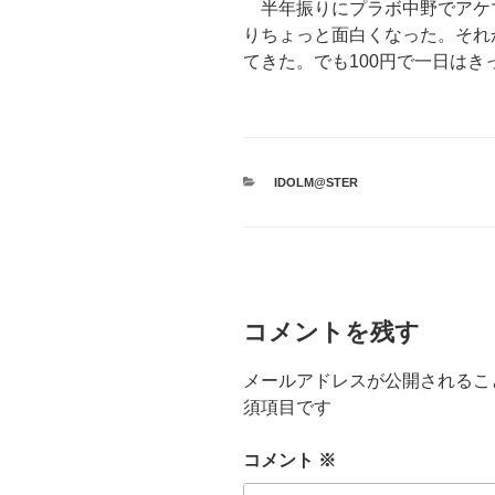
半年振りにプラボ中野でアケ
りちょっと面白くなった。それ
てきた。でも100円で一日は
カ
IDOLM@STER
テ
ゴ
リ
ー
コメントを残す
メールアドレスが公開されるこ
須項目です
コメント
※