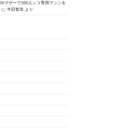
1155マザーで265エンコ専用マシンを
。
に
半田繁幸
より