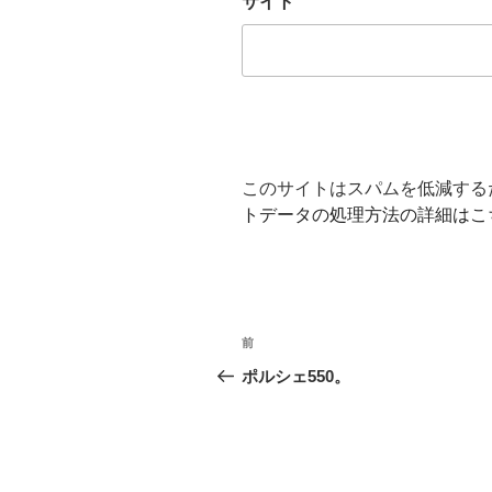
サイト
このサイトはスパムを低減するため
トデータの処理方法の詳細はこ
投
前
前
稿
の
ポルシェ550。
投
ナ
稿
ビ