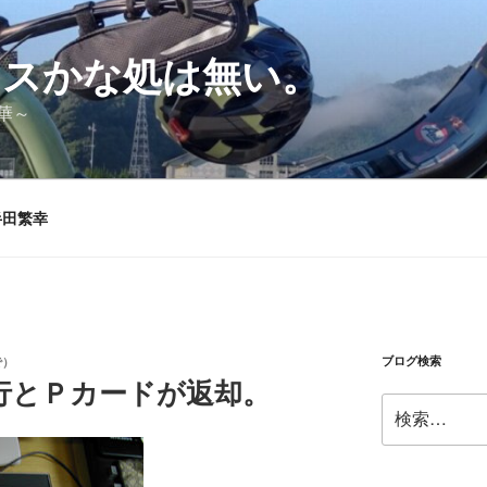
シスかな処は無い。
華～
半田繁幸
ブログ検索
で）
行とＰカードが返却。
検
索: