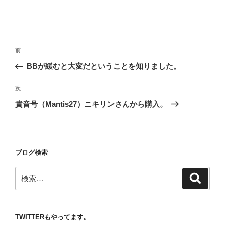
投
前
前
稿
の
BBが緩むと大変だということを知りました。
ナ
投
ビ
稿
次
次
ゲ
の
貴音号（Mantis27）ニキリンさんから購入。
投
ー
稿
シ
ョ
ブログ検索
ン
検
検
索
索:
TWITTERもやってます。