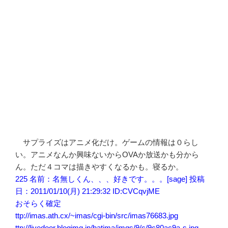
サプライズはアニメ化だけ。ゲームの情報は０らし
い。アニメなんか興味ないからOVAか放送かも分から
ん。ただ４コマは描きやすくなるかも。寝るか。
225 名前：名無しくん、、、好きです。。。[sage] 投稿
日：2011/01/10(月) 21:29:32 ID:CVCqvjME
おそらく確定
ttp://imas.ath.cx/~imas/cgi-bin/src/imas76683.jpg
ttp://livedoor.blogimg.jp/hatima/imgs/9/c/9c80ac9a-s.jpg