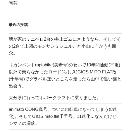
陶芸
最近の投稿
我が家のミニベロ2台の井上ゴムにさようなら。そしてそ
の2台で上関のモンサンミシェルこと小山に向かうも断
念。
リカンベントraptobike(美希号)のせいで10年間通勤(平坦)
以外で乗らなかったロード(らしき)GIOS MITO FLAT改
(千早号)でグラベルぽいところを走ったら山中で黒い猫と
出会う。
大分県に行ってホバークラフトに乗りました。
animato CONG真号、ついに自転車になってしまう(8速
化)。そしてGIOS mito flat千早号、11速化…なんだけど、
シマノの凋落。