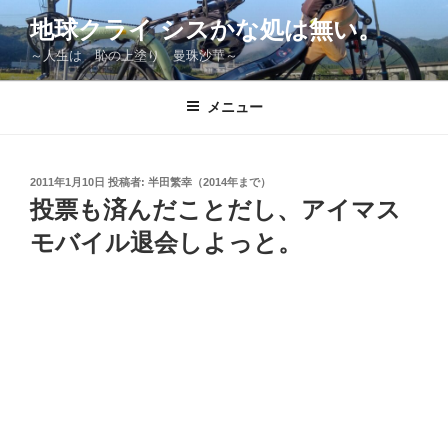
コ
地球クライ シスかな処は無い。
ン
～人生は 恥の上塗り 曼珠沙華～
テ
ン
ツ
メニュー
へ
ス
キ
投
2011年1月10日
投稿者:
半田繁幸（2014年まで）
稿
ッ
投票も済んだことだし、アイマス
日:
プ
モバイル退会しよっと。