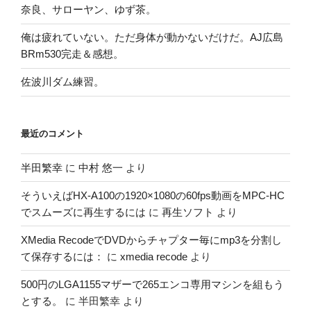
奈良、サローヤン、ゆず茶。
俺は疲れていない。ただ身体が動かないだけだ。AJ広島
BRm530完走＆感想。
佐波川ダム練習。
最近のコメント
半田繁幸
に
中村 悠一
より
そういえばHX-A100の1920×1080の60fps動画をMPC-HC
でスムーズに再生するには
に
再生ソフト
より
XMedia RecodeでDVDからチャプター毎にmp3を分割し
て保存するには：
に
xmedia recode
より
500円のLGA1155マザーで265エンコ専用マシンを組もう
とする。
に
半田繁幸
より