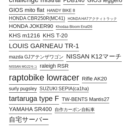
FDB140
GIOS leggero
GIOS mito flat
HANDY BIKE 8
HONDA CBR250R(MC41)
HONDA HA7アクティトラック
HONDA JOKER90
Khodaa Bloom Enaf26
KHS T-20
KHS m1216
LOUIS GARNEAU TR-1
NISSAN K12マーチ
mazda GJアテンザワゴン
raleigh RSR
NISSAN MG22モコ
raptobike lowracer
Rifle AK20
surly pugsley
SUZUKI SEPIA(ca1ha)
tartaruga type F
TW-BENTS Mantis27
YAMAHA SR400
自作カーボン自転車
自宅サーバー