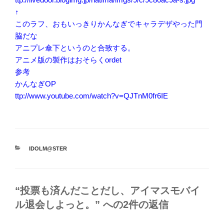
↑
このラフ、おもいっきりかんなぎでキャラデザやった門
脇だな
アニプレ傘下というのと合致する。
アニメ版の製作はおそらくordet
参考
かんなぎOP
ttp://www.youtube.com/watch?v=QJTnM0fr6IE
カ
IDOLM@STER
テ
ゴ
リ
ー
“投票も済んだことだし、アイマスモバイ
ル退会しよっと。” への2件の返信