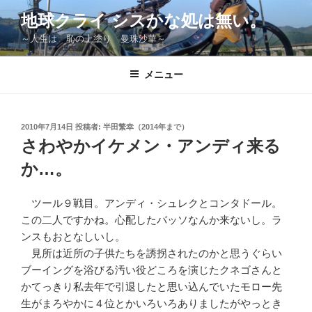
コ
地球クライ シスかな処は無い。
ン
～人生は 恥の上塗り 曼珠沙華～
テ
ン
ツ
メニュー
へ
ス
キ
投
2010年7月14日
投稿者:
半田繁幸（2014年まで）
稿
ッ
さわやかイケメン・アンディ来る
日:
プ
か…。
ツール９戦目。アンディ・シュレクとコンタドール。
この二人ですかね。心配したバッソなんか来ないし。ラ
ンスもおとなしいし。
見所は近所の子供たちを誘拐されたのかと思うぐらい
ブーイングを浴びる汚い役どころを演じたクネゴさんと
かてっきり私去年で引退したと思い込んでいたモロー先
生がまろやかに４位とかいろいろありましたがやっとき