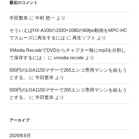
最近のコメント
半田繁幸
に
中村 悠一
より
そういえばHX-A100の1920×1080の60fps動画をMPC-HC
でスムーズに再生するには
に
再生ソフト
より
XMedia RecodeでDVDからチャプター毎にmp3を分割し
て保存するには：
に
xmedia recode
より
500円のLGA1155マザーで265エンコ専用マシンを組もう
とする。
に
半田繁幸
より
500円のLGA1155マザーで265エンコ専用マシンを組もう
とする。
に
半田繁幸
より
アーカイブ
2026年8月