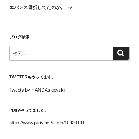
ゲ
の
エバンス骨折してたのか。
投
ー
稿
シ
ョ
ブログ検索
ン
検
検
索
索:
TWITTERもやってます。
Tweets by HANDAsigeyuki
PIXIVやってました。
https://www.pixiv.net/users/18930494