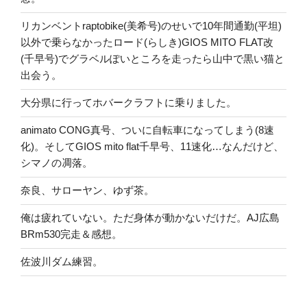
リカンベントraptobike(美希号)のせいで10年間通勤(平坦)
以外で乗らなかったロード(らしき)GIOS MITO FLAT改
(千早号)でグラベルぽいところを走ったら山中で黒い猫と
出会う。
大分県に行ってホバークラフトに乗りました。
animato CONG真号、ついに自転車になってしまう(8速
化)。そしてGIOS mito flat千早号、11速化…なんだけど、
シマノの凋落。
奈良、サローヤン、ゆず茶。
俺は疲れていない。ただ身体が動かないだけだ。AJ広島
BRm530完走＆感想。
佐波川ダム練習。