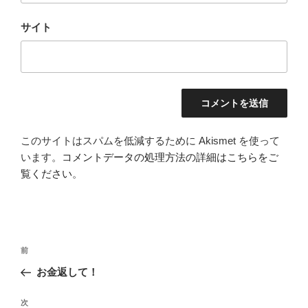
サイト
このサイトはスパムを低減するために Akismet を使って
います。
コメントデータの処理方法の詳細はこちらをご
覧ください
。
投
前
前
稿
の
お金返して！
ナ
投
ビ
稿
次
次