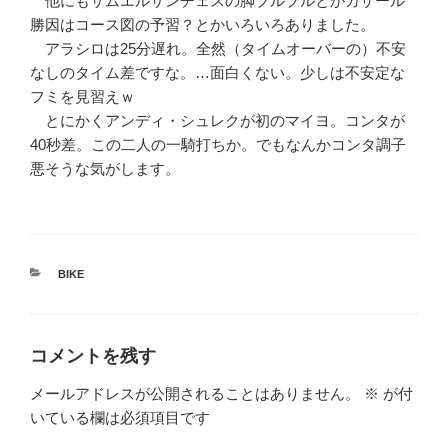
他にもサムエルサンチェスの脚プルプルとかカザール
勝因はコース図の予習？とかいろいろありました。
アラシロは25分遅れ。全然（タイムオーバーの）不安
なしのタイム差ですな。…面白くない。少しは不安定な
フミを見習えｗ
とにかくアンディ・シュレクが初のマイヨ。コンタが
40秒差。この二人の一騎打ちか。でもなんかコンタ調子
悪そうな気がします。
カ
BIKE
テ
ゴ
リ
ー
コメントを残す
メールアドレスが公開されることはありません。
※
が付
いている欄は必須項目です