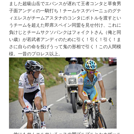
ました超級山岳でエバンスが遅れて王者コンタと草食男
子面アンディの一騎打ち！チームケスデパーニュのグテ
ィエレスがチームアスタナのコンタにボトルを渡すとい
うチームを超えた即席スペイン同盟を見せ付け、これに
負けじとチームサクソバンクはフォイクトさん（俺と同
い歳）が若武者アンディのために引く！引く！引く！ま
さに自らの命を投げうって鬼の形相で引く！この人間模
様。一昔のプロレス以上。