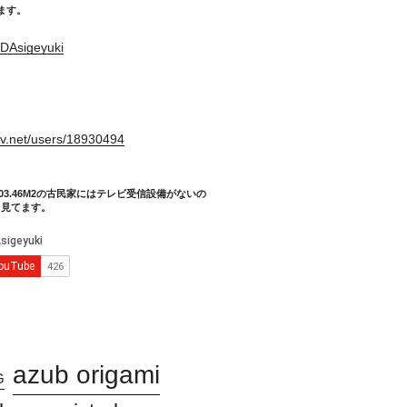
てます。
DAsigeyuki
。
xiv.net/users/18930494
03.46M2の古民家にはテレビ受信設備がないの
り見てます。
azub origami
G