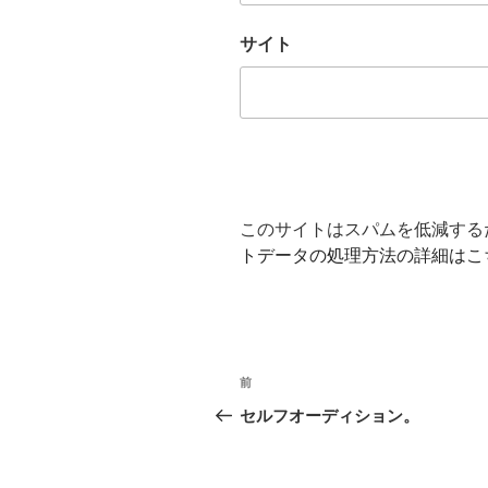
サイト
このサイトはスパムを低減するため
トデータの処理方法の詳細はこ
投
前
前
稿
の
セルフオーディション。
投
ナ
稿