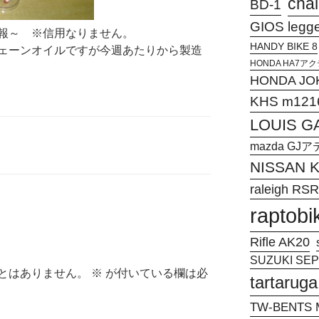
chal
BD-1
GIOS legg
報～ ※信用なりません。
HANDY BIKE 8
ェーンオイルですが今週あたりから製造
HONDA HA7
HONDA JO
KHS m121
LOUIS G
mazda G
NISSAN
raleigh RSR
raptobi
Rifle AK20
SUZUKI SEPI
とはありません。
※
が付いている欄は必
tartaruga
TW-BENTS M