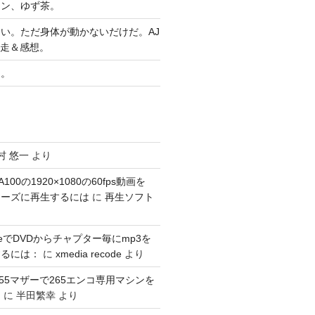
ヤン、ゆず茶。
い。ただ身体が動かないだけだ。AJ
完走＆感想。
習。
村 悠一
より
100の1920×1080の60fps動画を
スムーズに再生するには
に
再生ソフト
codeでDVDからチャプター毎にmp3を
するには：
に
xmedia recode
より
1155マザーで265エンコ専用マシンを
。
に
半田繁幸
より