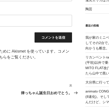
逸見エリカは
陶芸
最近の投稿
我が家のミニベ
してその2台で
向かうも断念
に Akismet を使っています。
コメン
ちらをご覧ください
。
リカンベントrap
(平坦)以外で乗
MITO FLA
たら山中で黒
大分県に行っ
次
次
animato 
の
律っちゃん誕生日おめでとう。
(8速化)。そしてG
投
んだけど、シ
稿