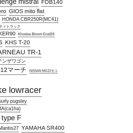
lenge mistral
FDB140
ero
GIOS mito flat
HONDA CBR250R(MC41)
アクティトラック
KER90
Khodaa Bloom Enaf26
KHS T-20
6
ARNEAU TR-1
Jアテンザワゴン
 K12マーチ
NISSAN MG22モコ
ke lowracer
surly pugsley
A(ca1ha)
 type F
YAMAHA SR400
antis27