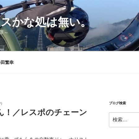
シスかな処は無い。
華～
半田繁幸
ブログ検索
で）
ん！／レスポのチェーン
検
索: