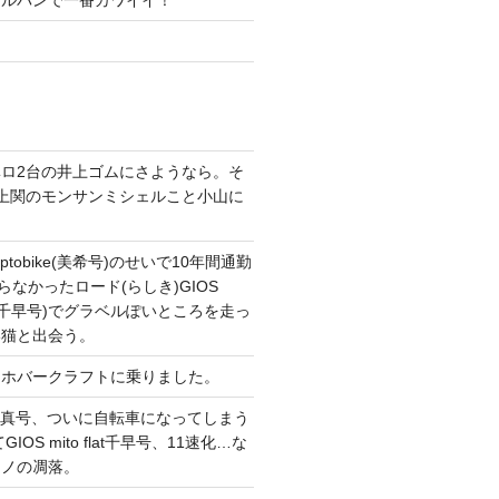
ガルパンで一番カワイイ！
ロ2台の井上ゴムにさようなら。そ
上関のモンサンミシェルこと小山に
。
tobike(美希号)のせいで10年間通勤
らなかったロード(らしき)GIOS
T改(千早号)でグラベルぽいところを走っ
い猫と出会う。
てホバークラフトに乗りました。
CONG真号、ついに自転車になってしまう
IOS mito flat千早号、11速化…な
マノの凋落。