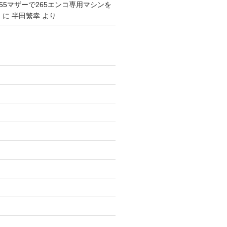
1155マザーで265エンコ専用マシンを
。
に
半田繁幸
より