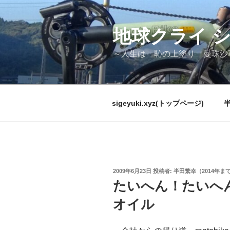
コ
ン
テ
地球クライ 
ン
～人生は 恥の上塗り 曼珠沙
ツ
へ
ス
キ
sigeyuki.xyz(トップページ)
ッ
プ
投
2009年6月23日
投稿者:
半田繁幸（2014年ま
稿
たいへん！たいへ
日:
オイル