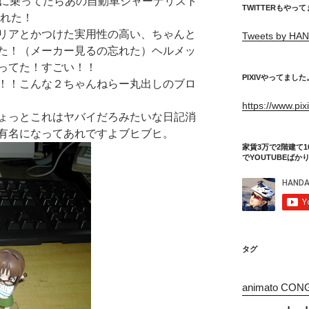
に乗ってたらあの自動車ジャーナリスト
TWITTERもやっ
れた！
リアとかつけた実用性の高い、ちゃんと
Tweets by HAN
た！（メーカー見るの忘れた）ヘルメッ
ってた！すごい！！
PIXIVやってました
！！こんな２ちゃんねらー丸出しのブロ
https://www.pi
ょっとこれはヤバイだろみたいな日記消
有名になってあれですよブヒブヒ。
家賃3万で2階建て1
でYOUTUBEばか
タグ
animato CON