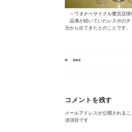
～ワタナベサイクル鷺宮店情
品薄が続いていたレスポのチ
元から出てきたとのことです。
カ
BIKE
テ
ゴ
リ
ー
コメントを残す
メールアドレスが公開されるこ
須項目です