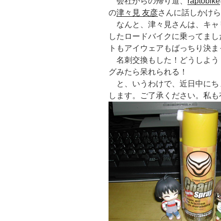
会社からの帰り道、
raptobike
の
津々見 友彦
さんに話しかけら
なんと、津々見さんは、キャ
したロードバイクに乗ってまし
トもアイウェアもばっちり決ま
名刺交換もした！どうしよう
グみたら呆れられる！
と、いうわけで、近日中にち
します。ご了承ください。私も