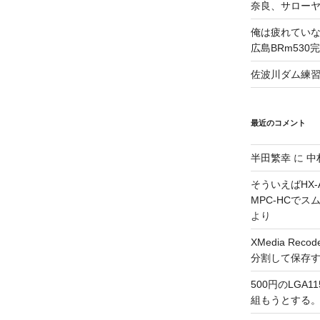
奈良、サロー
俺は疲れていな
広島BRm530
佐波川ダム練
最近のコメント
半田繁幸
に
中
そういえばHX-A
MPC-HCで
より
XMedia Re
分割して保存
500円のLGA
組もうとする