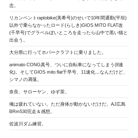
念。
リカンベントraptobike(美希号)のせいで10年間通勤(平坦)
以外で乗らなかったロード(らしき)GIOS MITO FLAT改
(千早号)でグラベルぽいところを走ったら山中で黒い猫と
出会う。
大分県に行ってホバークラフトに乗りました。
animato CONG真号、ついに自転車になってしまう(8速
化)。そしてGIOS mito flat千早号、11速化…なんだけど、
シマノの凋落。
奈良、サローヤン、ゆず茶。
俺は疲れていない。ただ身体が動かないだけだ。AJ広島
BRm530完走＆感想。
佐波川ダム練習。