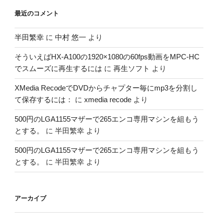
最近のコメント
半田繁幸
に
中村 悠一
より
そういえばHX-A100の1920×1080の60fps動画をMPC-HC
でスムーズに再生するには
に
再生ソフト
より
XMedia RecodeでDVDからチャプター毎にmp3を分割し
て保存するには：
に
xmedia recode
より
500円のLGA1155マザーで265エンコ専用マシンを組もう
とする。
に
半田繁幸
より
500円のLGA1155マザーで265エンコ専用マシンを組もう
とする。
に
半田繁幸
より
アーカイブ