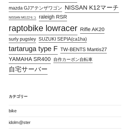
NISSAN K12マーチ
mazda GJアテンザワゴン
raleigh RSR
NISSAN MG22モコ
raptobike lowracer
Rifle AK20
surly pugsley
SUZUKI SEPIA(ca1ha)
tartaruga type F
TW-BENTS Mantis27
YAMAHA SR400
自作カーボン自転車
自宅サーバー
カテゴリー
bike
idolm@ster