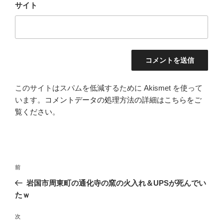
サイト
このサイトはスパムを低減するために Akismet を使って
います。
コメントデータの処理方法の詳細はこちらをご
覧ください
。
投
前
前
稿
の
岩国市周東町の通化寺の窯の火入れ＆UPSが死んでい
ナ
投
たｗ
ビ
稿
ゲ
次
次