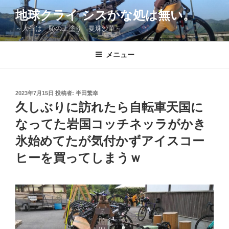
コ
地球クライ シスかな処は無い。
ン
～人生は 恥の上塗り 曼珠沙華～
テ
ン
ツ
メニュー
へ
ス
キ
投
2023年7月15日
投稿者:
半田繁幸
稿
ッ
久しぶりに訪れたら自転車天国に
日:
プ
なってた岩国コッチネッラがかき
氷始めてたが気付かずアイスコー
ヒーを買ってしまうｗ