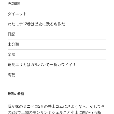
PC関連
ダイエット
わたモテ12巻は歴史に残る名作だ
日記
未分類
楽器
逸見エリカはガルパンで一番カワイイ！
陶芸
最近の投稿
我が家のミニベロ2台の井上ゴムにさようなら。そしてそ
の2台で上関のモンサンミシェルこと小山に向かうも断