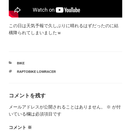
この日は天気予報で久しぶりに晴れるはずだったのに結
構降られてしまいましたｗ
カ
BIKE
テ
タ
RAPTOBIKE LOWRACER
ゴ
グ
リ
ー
コメントを残す
メールアドレスが公開されることはありません。
※
が付
いている欄は必須項目です
コメント
※