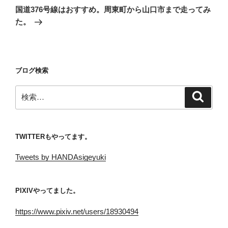
の
ー
国道376号線はおすすめ。周東町から山口市まで走ってみ
投
シ
た。
稿
ョ
ン
ブログ検索
検
検
索
索:
TWITTERもやってます。
Tweets by HANDAsigeyuki
PIXIVやってました。
https://www.pixiv.net/users/18930494