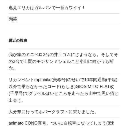
逸見エリカはガルパンで一番カワイイ！
陶芸
最近の投稿
我が家のミニベロ2台の井上ゴムにさようなら。そしてそ
の2台で上関のモンサンミシェルこと小山に向かうも断
念。
リカンベントraptobike(美希号)のせいで10年間通勤(平坦)
以外で乗らなかったロード(らしき)GIOS MITO FLAT改
(千早号)でグラベルぽいところを走ったら山中で黒い猫と
出会う。
大分県に行ってホバークラフトに乗りました。
animato CONG真号、ついに自転車になってしまう(8速