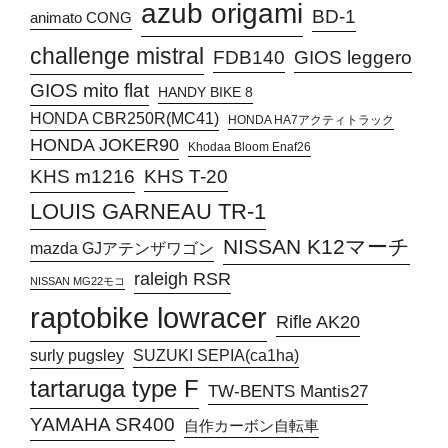
azub origami
BD-1
animato CONG
challenge mistral
FDB140
GIOS leggero
GIOS mito flat
HANDY BIKE 8
HONDA CBR250R(MC41)
HONDA HA7アクティトラック
HONDA JOKER90
Khodaa Bloom Enaf26
KHS T-20
KHS m1216
LOUIS GARNEAU TR-1
NISSAN K12マーチ
mazda GJアテンザワゴン
raleigh RSR
NISSAN MG22モコ
raptobike lowracer
Rifle AK20
surly pugsley
SUZUKI SEPIA(ca1ha)
tartaruga type F
TW-BENTS Mantis27
YAMAHA SR400
自作カーボン自転車