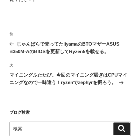
投
前
前
稿
の
じゃんぱらで売ってたiiyamaのBTOマザーASUS
ナ
投
B350M-AのBIOSを更新してRyzen5を載せる。
ビ
稿
ゲ
次
次
の
ー
マイニングふたたび。今回のマイニング騒ぎはCPUマイ
投
シ
ニングなので一味違う！ryzenでzephyrを掘ろう。
稿
ョ
ン
ブログ検索
検
検
索
索: