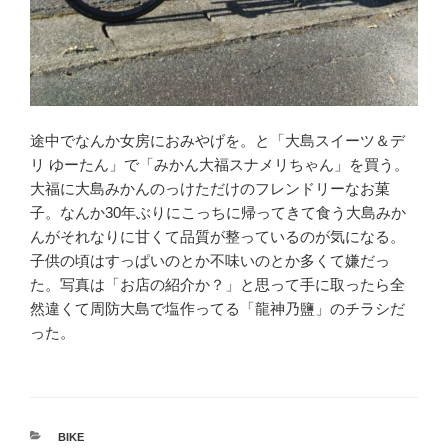
途中でなんか女房におみやげを。と「大島スイーツ＆デ
リ ゆーたん」で「みかん大福スナメリちゃん」を買う。
大福に大島みかんのっけただけのフレンドリーなお菓
子。なんか30年ぶりにこっちに帰ってきて食う大島みか
んがそれなりに甘くて品質が整っているのが気になる。
子供の頃はすっぱいのとか不味いのとか多くて嫌だっ
た。写真は「お店の紹介か？」と思って手に取ったら全
然違くて周防大島で塩作ってる「龍神乃鹽」のチラシだ
った。
カ
BIKE