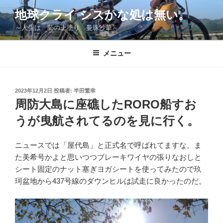
コ
地球クライ シスかな処は無い。
ン
～人生は 恥の上塗り 曼珠沙華～
テ
ン
ツ
メニュー
へ
ス
キ
投
2023年12月2日
投稿者:
半田繁幸
稿
ッ
周防大島に座礁したRORO船すお
日:
プ
うが曳航されてるのを見に行く。
ニュースでは「屋代島」と正式名で呼ばれてますな。ま
た美希号かよと思いつつブレーキワイヤの張りなおしと
シート固定のナット塞ぎヨガシートを使ってみたので玖
珂盆地から437号線のダウンヒルは試走に良かったのだ。