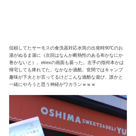
信頼してたサーモスの食洗器対応水筒の出発時90℃のお
湯がぬるま湯に（次回はなんか断熱性のある布かなにか
巻かないと）。etrexの画面も曇った。左手の指何本かは
帰宅しても痺れてた。なかなか過酷。世間ではキャンプ
趣味が下火とか言ってるけどこんな過酷な遊び、誰かと
一緒にやろうと思う神経がワカランｗｗｗ