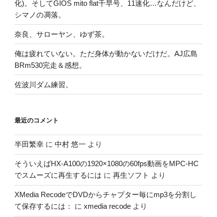
化)。そしてGIOS mito flat千早号、11速化…なんだけど、
シマノの凋落。
奈良、サローヤン、ゆず茶。
俺は疲れていない。ただ身体が動かないだけだ。AJ広島
BRm530完走＆感想。
佐波川ダム練習。
最近のコメント
半田繁幸
に
中村 悠一
より
そういえばHX-A100の1920×1080の60fps動画をMPC-HC
でスムーズに再生するには
に
再生ソフト
より
XMedia RecodeでDVDからチャプター毎にmp3を分割し
て保存するには：
に
xmedia recode
より