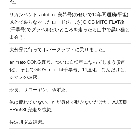
念。
リカンベントraptobike(美希号)のせいで10年間通勤(平坦)
以外で乗らなかったロード(らしき)GIOS MITO FLAT改
(千早号)でグラベルぽいところを走ったら山中で黒い猫と
出会う。
大分県に行ってホバークラフトに乗りました。
animato CONG真号、ついに自転車になってしまう(8速
化)。そしてGIOS mito flat千早号、11速化…なんだけど、
シマノの凋落。
奈良、サローヤン、ゆず茶。
俺は疲れていない。ただ身体が動かないだけだ。AJ広島
BRm530完走＆感想。
佐波川ダム練習。