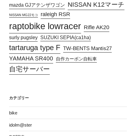
NISSAN K12マーチ
mazda GJアテンザワゴン
raleigh RSR
NISSAN MG22モコ
raptobike lowracer
Rifle AK20
surly pugsley
SUZUKI SEPIA(ca1ha)
tartaruga type F
TW-BENTS Mantis27
YAMAHA SR400
自作カーボン自転車
自宅サーバー
カテゴリー
bike
idolm@ster