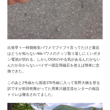
出発早々一時期格安パワメでブイブイ言ってたけど最近
はどうか知らない4iiiiパワメのクッソ取り返しにくいボタ
ン電池が切れる。しかしOGKのやる気があるんだかない
んだか分からないバイザー固定用磁石を使えば簡単に交
換できた。
このあと2号線から国道376号線に入って長野大橋を登る
訳ですが前回有難がってた周東川越交流センターの仮設
トイレは撤去されてました。