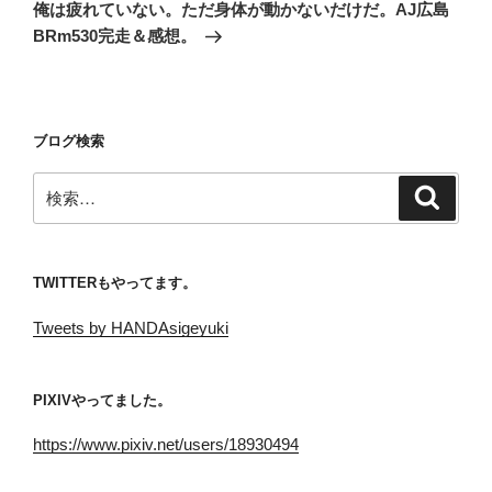
の
ー
俺は疲れていない。ただ身体が動かないだけだ。AJ広島
投
シ
BRm530完走＆感想。
稿
ョ
ン
ブログ検索
検
検
索
索:
TWITTERもやってます。
Tweets by HANDAsigeyuki
PIXIVやってました。
https://www.pixiv.net/users/18930494