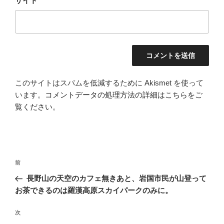
サイト
このサイトはスパムを低減するために Akismet を使って
います。
コメントデータの処理方法の詳細はこちらをご
覧ください
。
投
前
前
稿
の
長野山の天空のカフェ無きあと、岩国市民が山登って
ナ
投
お茶できるのは羅漢高原スカイパークのみに。
ビ
稿
ゲ
次
次