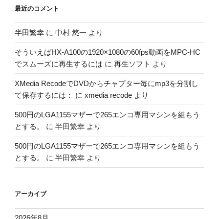
最近のコメント
半田繁幸
に
中村 悠一
より
そういえばHX-A100の1920×1080の60fps動画をMPC-HC
でスムーズに再生するには
に
再生ソフト
より
XMedia RecodeでDVDからチャプター毎にmp3を分割し
て保存するには：
に
xmedia recode
より
500円のLGA1155マザーで265エンコ専用マシンを組もう
とする。
に
半田繁幸
より
500円のLGA1155マザーで265エンコ専用マシンを組もう
とする。
に
半田繁幸
より
アーカイブ
2026年8月