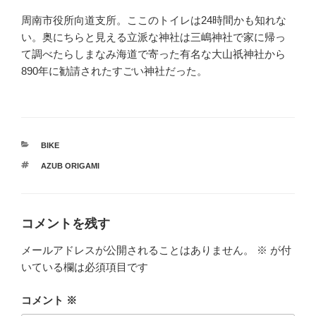
周南市役所向道支所。ここのトイレは24時間かも知れな
い。奥にちらと見える立派な神社は三嶋神社で家に帰っ
て調べたらしまなみ海道で寄った有名な大山祇神社から
890年に勧請されたすごい神社だった。
カ
BIKE
テ
タ
AZUB ORIGAMI
ゴ
グ
リ
ー
コメントを残す
メールアドレスが公開されることはありません。
※
が付
いている欄は必須項目です
コメント
※