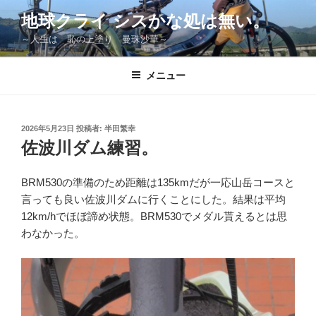
コ
地球クライ シスかな処は無い。
ン
～人生は 恥の上塗り 曼珠沙華～
テ
ン
ツ
メニュー
へ
ス
キ
投
2026年5月23日
投稿者:
半田繁幸
稿
ッ
佐波川ダム練習。
日:
プ
BRM530の準備のため距離は135kmだが一応山岳コースと
言っても良い佐波川ダムに行くことにした。結果は平均
12km/hでほぼ諦め状態。BRM530でメダル貰えるとは思
わなかった。