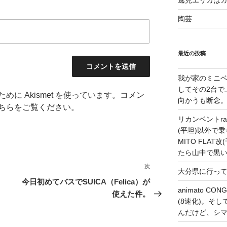
逸見エリカは
陶芸
最近の投稿
我が家のミニベ
してその2台で
に Akismet を使っています。
コメン
向かうも断念
ちらをご覧ください
。
リカンベントrap
(平坦)以外で乗
MITO FLA
たら山中で黒
次
次
大分県に行っ
の
今日初めてバスでSUICA（Felica）が
animato 
投
使えた件。
(8速化)。そしてG
稿
んだけど、シ