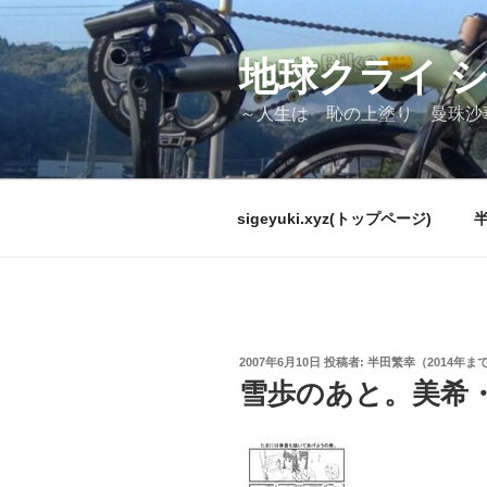
コ
ン
テ
地球クライ 
ン
～人生は 恥の上塗り 曼珠沙
ツ
へ
ス
キ
sigeyuki.xyz(トップページ)
ッ
プ
投
2007年6月10日
投稿者:
半田繁幸（2014年ま
稿
雪歩のあと。美希
日: