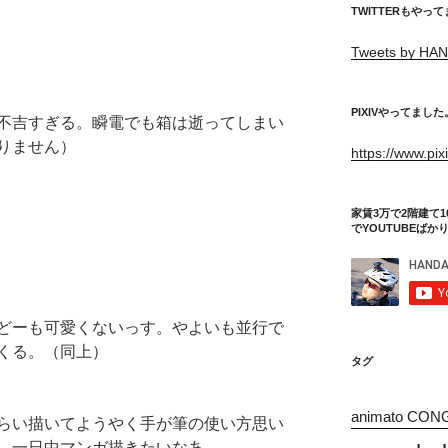
TWITTERもやっ
Tweets by HAN
PIXIVやってました
不吉すぎる。瞬電でも箱は逝ってしまい
りません）
https://www.pi
家賃3万で2階建て1
でYOUTUBEばか
どーも可愛くないっす。やよいも並行で
くる。（同上）
タグ
animato CON
らい描いてようやく手が筆の使い方思い
。一日中マンガ描きたいなあ。