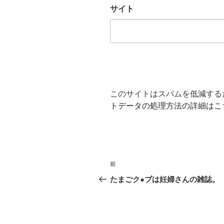
サイト
このサイトはスパムを低減するため
トデータの処理方法の詳細はこ
投
前
前
稿
の
たまごク●ブは妊婦さんの雑誌。
投
ナ
稿
ビ