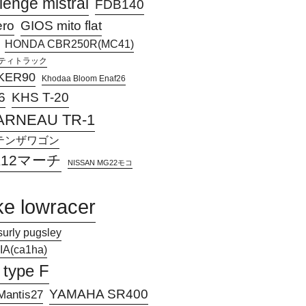
lenge mistral
FDB140
ero
GIOS mito flat
HONDA CBR250R(MC41)
アクティトラック
KER90
Khodaa Bloom Enaf26
KHS T-20
6
ARNEAU TR-1
Jアテンザワゴン
 K12マーチ
NISSAN MG22モコ
ke lowracer
surly pugsley
A(ca1ha)
 type F
YAMAHA SR400
antis27