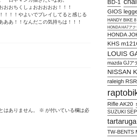
chal
BD-1
おおおちくしょおおおおお！！！
GIOS legg
！！！！やよいでプレイしてると感じる
HANDY BIKE 8
あああ！！なんだこの気持ちは！！！
HONDA HA7
HONDA JO
KHS m121
LOUIS G
mazda G
NISSAN
raleigh RSR
raptobi
Rifle AK20
とはありません。
※
が付いている欄は必
SUZUKI SEPI
tartaruga
TW-BENTS M