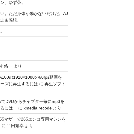
ヤン、ゆず茶。
い。ただ身体が動かないだけだ。AJ
完走＆感想。
習。
村 悠一
より
100の1920×1080の60fps動画を
スムーズに再生するには
に
再生ソフト
codeでDVDからチャプター毎にmp3を
するには：
に
xmedia recode
より
1155マザーで265エンコ専用マシンを
。
に
半田繁幸
より