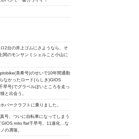
ガルパンで一番カワイイ！
ロ2台の井上ゴムにさようなら。そ
上関のモンサンミシェルこと小山に
。
tobike(美希号)のせいで10年間通勤
らなかったロード(らしき)GIOS
T改(千早号)でグラベルぽいところを走っ
い猫と出会う。
てホバークラフトに乗りました。
CONG真号、ついに自転車になってしまう
IOS mito flat千早号、11速化…な
マノの凋落。