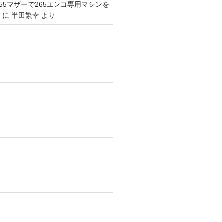
1155マザーで265エンコ専用マシンを
。
に
半田繁幸
より