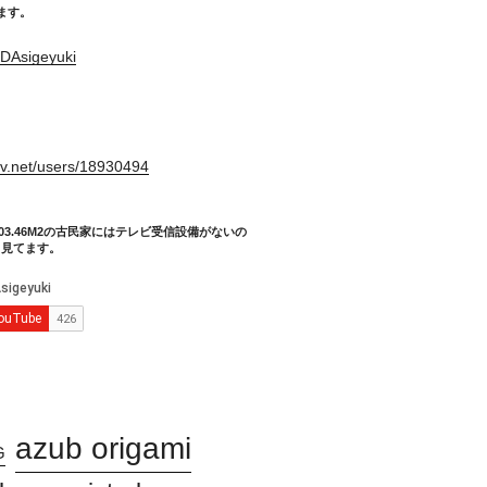
てます。
DAsigeyuki
。
xiv.net/users/18930494
03.46M2の古民家にはテレビ受信設備がないの
り見てます。
azub origami
G