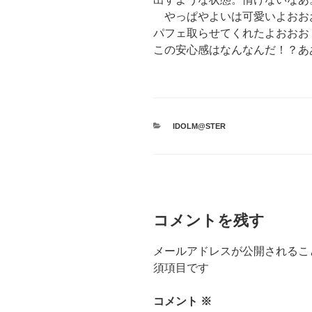
やっぱやよいは可愛いよおお
パフェ取らせてくれたよおおお
この安心感はなんなんだ！？あ
カ
IDOLM@STER
テ
ゴ
リ
ー
コメントを残す
メールアドレスが公開されるこ
須項目です
コメント
※