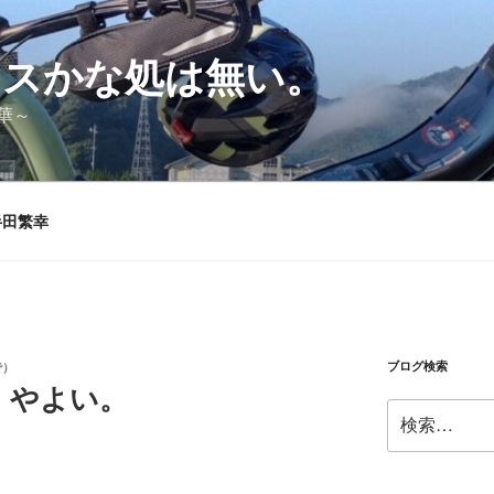
シスかな処は無い。
華～
半田繁幸
ブログ検索
で）
・やよい。
検
索: