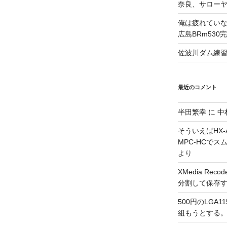
奈良、サロー
俺は疲れていな
広島BRm530
佐波川ダム練
最近のコメント
半田繁幸
に
中
そういえばHX-A
MPC-HCで
より
XMedia Re
分割して保存
500円のLGA
組もうとする