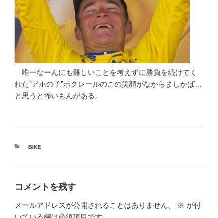
唯一なーんにも難しいことを考えずに勝負を続けてく
れた”アホの子”ボクレールのこの笑顔がなからましかば…
と思うと怖いもんがある。
カ
BIKE
テ
ゴ
リ
ー
コメントを残す
メールアドレスが公開されることはありません。
※
が付
いている欄は必須項目です