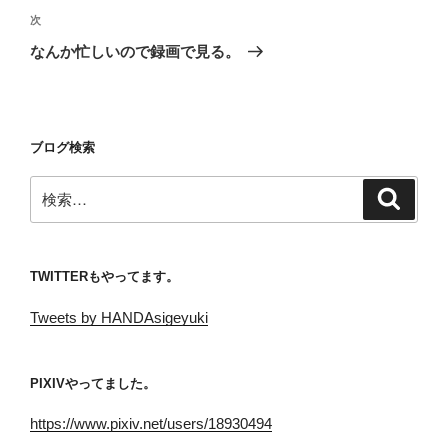
ビ
稿
次
次
ゲ
の
なんか忙しいので録画で見る。
投
ー
稿
シ
ョ
ブログ検索
ン
検
検
索
索:
TWITTERもやってます。
Tweets by HANDAsigeyuki
PIXIVやってました。
https://www.pixiv.net/users/18930494