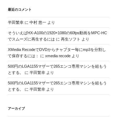
最近のコメント
半田繁幸
に
中村 悠一
より
そういえばHX-A100の1920×1080の60fps動画をMPC-HC
でスムーズに再生するには
に
再生ソフト
より
XMedia RecodeでDVDからチャプター毎にmp3を分割し
て保存するには：
に
xmedia recode
より
500円のLGA1155マザーで265エンコ専用マシンを組もう
とする。
に
半田繁幸
より
500円のLGA1155マザーで265エンコ専用マシンを組もう
とする。
に
半田繁幸
より
アーカイブ