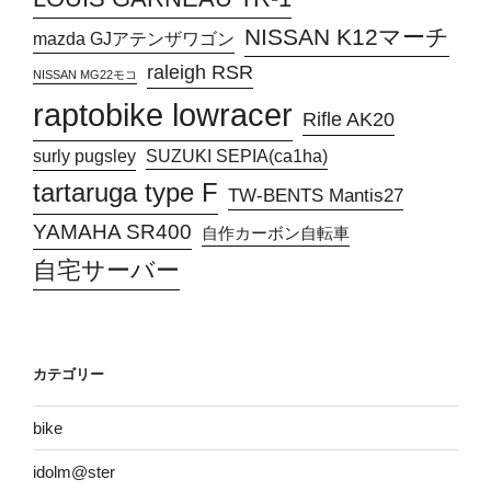
NISSAN K12マーチ
mazda GJアテンザワゴン
raleigh RSR
NISSAN MG22モコ
raptobike lowracer
Rifle AK20
surly pugsley
SUZUKI SEPIA(ca1ha)
tartaruga type F
TW-BENTS Mantis27
YAMAHA SR400
自作カーボン自転車
自宅サーバー
カテゴリー
bike
idolm@ster