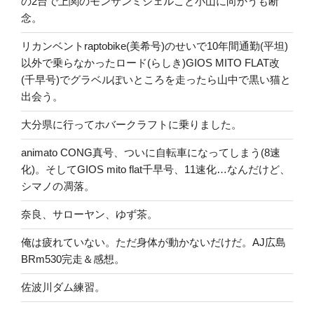
の2台で上関のモンサンミシェルこと小山に向かうも断
念。
リカンベントraptobike(美希号)のせいで10年間通勤(平坦)
以外で乗らなかったロード(らしき)GIOS MITO FLAT改
(千早号)でグラベルぽいところを走ったら山中で黒い猫と
出会う。
大分県に行ってホバークラフトに乗りました。
animato CONG真号、ついに自転車になってしまう(8速
化)。そしてGIOS mito flat千早号、11速化…なんだけど、
シマノの凋落。
奈良、サローヤン、ゆず茶。
俺は疲れていない。ただ身体が動かないだけだ。AJ広島
BRm530完走＆感想。
佐波川ダム練習。