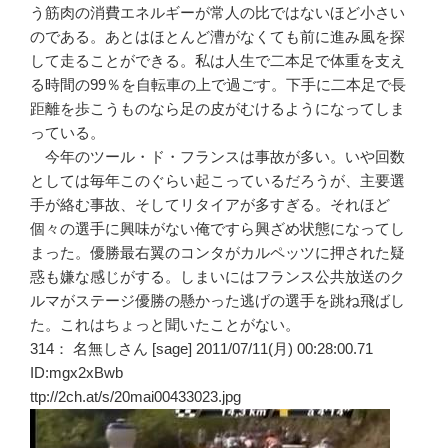
う筋肉の消費エネルギーが常人の比ではないほど小さい
のである。あとはほとんど漕がなくても前に進み風を探
して走ることができる。私は人生で二本足で体重を支え
る時間の99％を自転車の上で過ごす。下手に二本足で長
距離を歩こうものなら足の皮がむけるようになってしま
っている。
今年のツール・ド・フランスは事故が多い。いや回数
としては毎年このぐらい起こっているだろうが、主要選
手が絡む事故、そしてリタイアが多すぎる。それほど
個々の選手に興味がない俺ですら興ざめ状態になってし
まった。優勝最右翼のコンタがカルペッツに押された疑
惑も嫌な感じがする。しまいにはフランス公共放送のク
ルマがステージ優勝の懸かった逃げの選手を跳ね飛ばし
た。これはちょっと聞いたことがない。
314： 名無しさん [sage] 2011/07/11(月) 00:28:00.71
ID:mgx2xBwb
ttp://2ch.at/s/20mai00433023.jpg