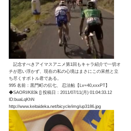
記念すべきアイマスアニメ第1回もキャラ紹介で一切オ
チが思い浮かず、現在の私の心境はまさにこの呆然と立
ち尽くすボトル君である。
995 名前：黒門町の伝七、 忍法帖【Lv=40,xxxPT】
◆SAORI/K83k [] 投稿日：2011/07/11(月) 01:04:33.12
ID:buaLqKhN
http://www.keitaideka.net/bicycle/img/up3186.jpg