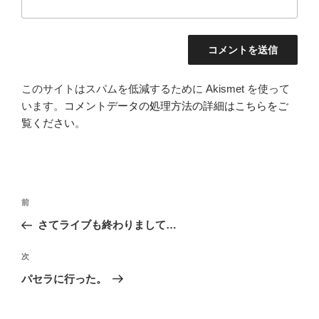
このサイトはスパムを低減するために Akismet を使って
います。
コメントデータの処理方法の詳細はこちらをご
覧ください
。
投
前
前
稿
の
さてライブも終わりまして…
ナ
投
ビ
稿
次
次
ゲ
の
パセラに行った。
投
ー
稿
シ