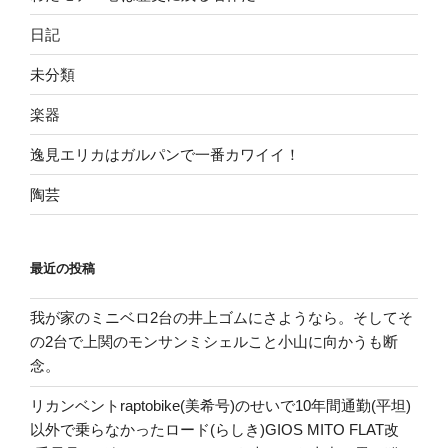
日記
未分類
楽器
逸見エリカはガルパンで一番カワイイ！
陶芸
最近の投稿
我が家のミニベロ2台の井上ゴムにさようなら。そしてそ
の2台で上関のモンサンミシェルこと小山に向かうも断
念。
リカンベントraptobike(美希号)のせいで10年間通勤(平坦)
以外で乗らなかったロード(らしき)GIOS MITO FLAT改