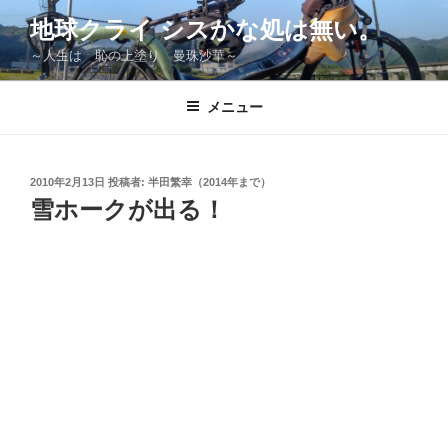
コ
地球クライ シスかな処は無い。
ン
～人生は 恥の上塗り 曼珠沙華～
テ
ン
ツ
メニュー
へ
ス
キ
投
2010年2月13日
投稿者:
半田繁幸（2014年まで）
稿
ッ
雪ホークが出る！
日:
プ