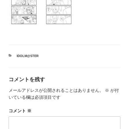
カ
IDOLM@STER
テ
ゴ
リ
ー
コメントを残す
メールアドレスが公開されることはありません。
※
が付
いている欄は必須項目です
コメント
※