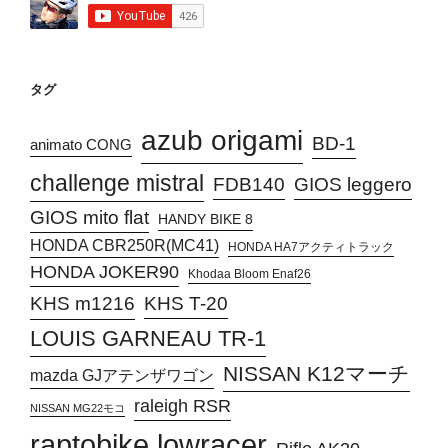
タグ
azub origami
BD-1
animato CONG
challenge mistral
FDB140
GIOS leggero
GIOS mito flat
HANDY BIKE 8
HONDA CBR250R(MC41)
HONDA HA7アクティトラック
HONDA JOKER90
Khodaa Bloom Enaf26
KHS T-20
KHS m1216
LOUIS GARNEAU TR-1
NISSAN K12マーチ
mazda GJアテンザワゴン
raleigh RSR
NISSAN MG22モコ
raptobike lowracer