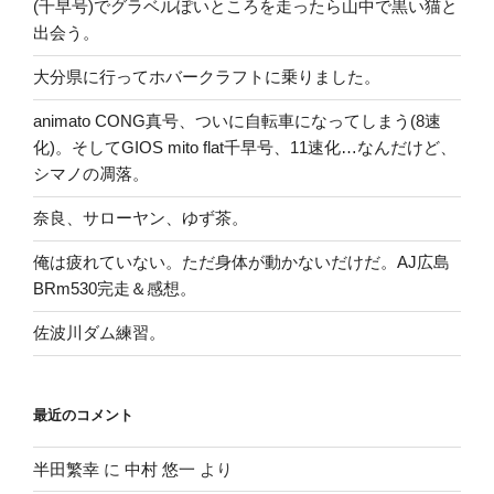
(千早号)でグラベルぽいところを走ったら山中で黒い猫と
出会う。
大分県に行ってホバークラフトに乗りました。
animato CONG真号、ついに自転車になってしまう(8速
化)。そしてGIOS mito flat千早号、11速化…なんだけど、
シマノの凋落。
奈良、サローヤン、ゆず茶。
俺は疲れていない。ただ身体が動かないだけだ。AJ広島
BRm530完走＆感想。
佐波川ダム練習。
最近のコメント
半田繁幸
に
中村 悠一
より