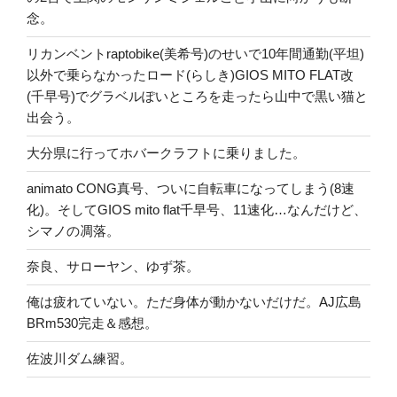
念。
リカンベントraptobike(美希号)のせいで10年間通勤(平坦)
以外で乗らなかったロード(らしき)GIOS MITO FLAT改
(千早号)でグラベルぽいところを走ったら山中で黒い猫と
出会う。
大分県に行ってホバークラフトに乗りました。
animato CONG真号、ついに自転車になってしまう(8速
化)。そしてGIOS mito flat千早号、11速化…なんだけど、
シマノの凋落。
奈良、サローヤン、ゆず茶。
俺は疲れていない。ただ身体が動かないだけだ。AJ広島
BRm530完走＆感想。
佐波川ダム練習。