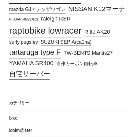
NISSAN K12マーチ
mazda GJアテンザワゴン
raleigh RSR
NISSAN MG22モコ
raptobike lowracer
Rifle AK20
surly pugsley
SUZUKI SEPIA(ca1ha)
tartaruga type F
TW-BENTS Mantis27
YAMAHA SR400
自作カーボン自転車
自宅サーバー
カテゴリー
bike
idolm@ster