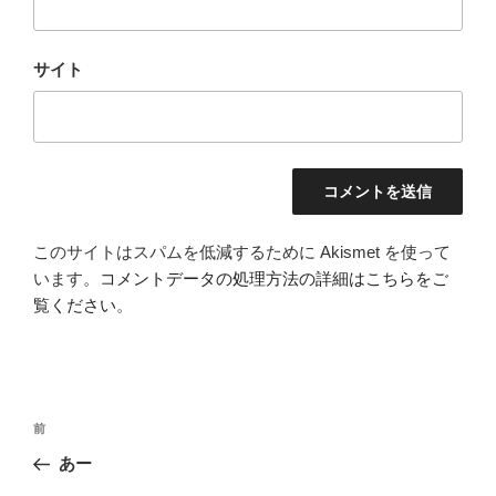
サイト
このサイトはスパムを低減するために Akismet を使って
います。
コメントデータの処理方法の詳細はこちらをご
覧ください
。
投
前
前
稿
の
あー
ナ
投