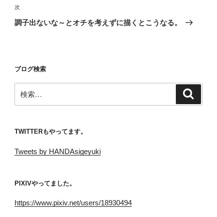
ビ
稿
次
次
ゲ
の
調子出ないな～とオチを考えずに描くとこうなる。
投
ー
稿
シ
ョ
ブログ検索
ン
検
検
索
索:
TWITTERもやってます。
Tweets by HANDAsigeyuki
PIXIVやってました。
https://www.pixiv.net/users/18930494