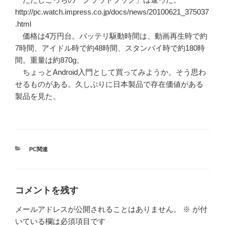
http://pc.watch.impress.co.jp/docs/news/20100621_375037
.html
価格は4万円台。バッテリ駆動時間は、動画再生時で約
7時間、アイドル時で約48時間、スタンバイ時で約180時
間。重量は約870g。
ちょっとAndroid入門として買ってみようか。そう思わ
せるものがある。久しぶりに日本製品で存在価値がある
製品を見た。
カ
PC関連
テ
ゴ
リ
ー
コメントを残す
メールアドレスが公開されることはありません。
※
が付
いている欄は必須項目です