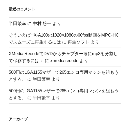
最近のコメント
半田繁幸
に
中村 悠一
より
そういえばHX-A100の1920×1080の60fps動画をMPC-HC
でスムーズに再生するには
に
再生ソフト
より
XMedia RecodeでDVDからチャプター毎にmp3を分割し
て保存するには：
に
xmedia recode
より
500円のLGA1155マザーで265エンコ専用マシンを組もう
とする。
に
半田繁幸
より
500円のLGA1155マザーで265エンコ専用マシンを組もう
とする。
に
半田繁幸
より
アーカイブ