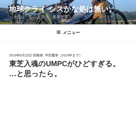
コ
地球クライ シスかな処は無い。
ン
～人生は 恥の上塗り 曼珠沙華～
テ
ン
ツ
メニュー
へ
ス
キ
投
2010年6月22日
投稿者:
半田繁幸（2014年まで）
稿
ッ
東芝入魂のUMPCがひどすぎる。
日:
プ
…と思ったら。