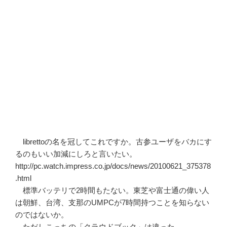
librettoの名を冠してこれですか。古参ユーザをバカにす
るのもいい加減にしろと言いたい。
http://pc.watch.impress.co.jp/docs/news/20100621_375378
.html
標準バッテリで2時間もたない。東芝や富士通の偉い人
は朝鮮、台湾、支那のUMPCが7時間持つことを知らない
のではないか。
ただしこっちの「クラウドブック」は違った。