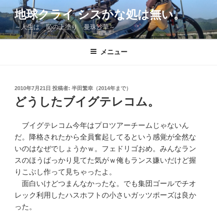
コ
地球クライ シスかな処は無い。
ン
～人生は 恥の上塗り 曼珠沙華～
テ
ン
ツ
メニュー
へ
ス
キ
投
2010年7月21日
投稿者:
半田繁幸（2014年まで）
稿
ッ
どうしたブイグテレコム。
日:
プ
ブイグテレコム今年はプロツアーチームじゃないん
だ。降格されたから全員奮起してるという感覚が全然な
いのはなぜでしょうかｗ。フェドリゴおめ。みんなラン
スのほうばっかり見てた気がｗ俺もランス嫌いだけど握
りこぶし作って見ちゃったよ。
面白いけどつまんなかったな。でも集団ゴールでチオ
レック利用したハスホフトの小さいガッツポーズは良か
った。