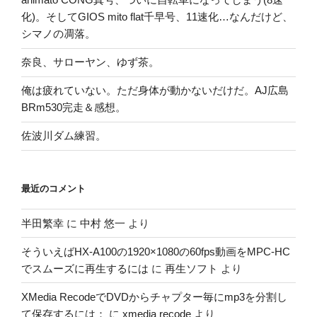
化)。そしてGIOS mito flat千早号、11速化…なんだけど、
シマノの凋落。
奈良、サローヤン、ゆず茶。
俺は疲れていない。ただ身体が動かないだけだ。AJ広島
BRm530完走＆感想。
佐波川ダム練習。
最近のコメント
半田繁幸
に
中村 悠一
より
そういえばHX-A100の1920×1080の60fps動画をMPC-HC
でスムーズに再生するには
に
再生ソフト
より
XMedia RecodeでDVDからチャプター毎にmp3を分割し
て保存するには：
に
xmedia recode
より