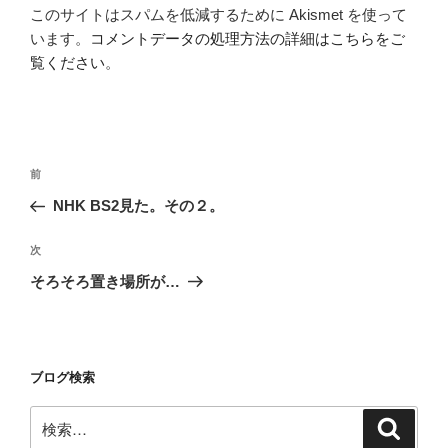
このサイトはスパムを低減するために Akismet を使って
います。
コメントデータの処理方法の詳細はこちらをご
覧ください
。
投
前
前
稿
の
NHK BS2見た。その２。
ナ
投
ビ
稿
次
次
ゲ
の
そろそろ置き場所が…
投
ー
稿
シ
ョ
ブログ検索
ン
検
検
索
索: