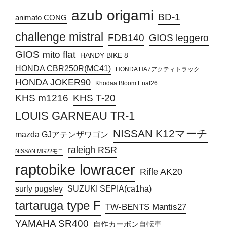
azub origami
BD-1
animato CONG
challenge mistral
FDB140
GIOS leggero
GIOS mito flat
HANDY BIKE 8
HONDA CBR250R(MC41)
HONDA HA7アクティトラック
HONDA JOKER90
Khodaa Bloom Enaf26
KHS T-20
KHS m1216
LOUIS GARNEAU TR-1
NISSAN K12マーチ
mazda GJアテンザワゴン
raleigh RSR
NISSAN MG22モコ
raptobike lowracer
Rifle AK20
surly pugsley
SUZUKI SEPIA(ca1ha)
tartaruga type F
TW-BENTS Mantis27
YAMAHA SR400
自作カーボン自転車