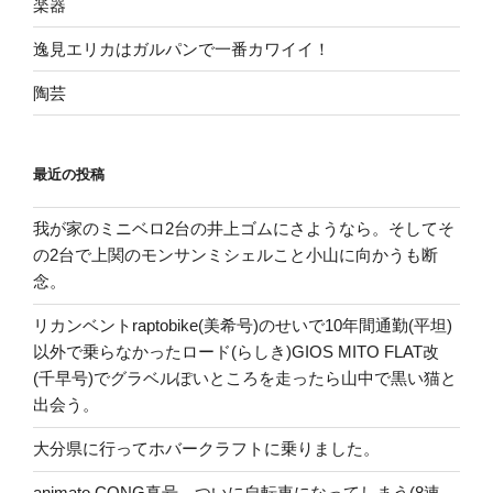
楽器
逸見エリカはガルパンで一番カワイイ！
陶芸
最近の投稿
我が家のミニベロ2台の井上ゴムにさようなら。そしてそ
の2台で上関のモンサンミシェルこと小山に向かうも断
念。
リカンベントraptobike(美希号)のせいで10年間通勤(平坦)
以外で乗らなかったロード(らしき)GIOS MITO FLAT改
(千早号)でグラベルぽいところを走ったら山中で黒い猫と
出会う。
大分県に行ってホバークラフトに乗りました。
animato CONG真号、ついに自転車になってしまう(8速