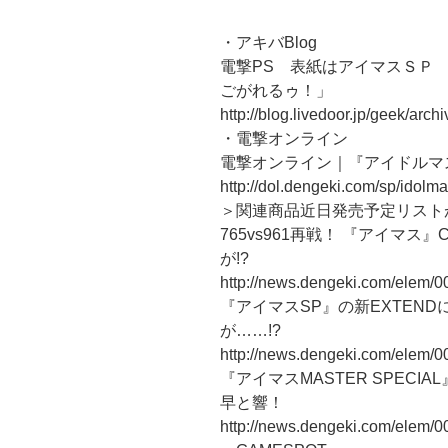
・アキバBlog
電撃PS 表紙はアイマスＳＰ
ごがれるゥ！」
http://blog.livedoor.jp/geek/arc
・電撃オンライン
電撃オンライン｜『アイドルマ
http://dol.dengeki.com/sp/idolma
＞関連商品近日発売予定リスト
765vs961再戦！ 『アイマ
が!?
http://news.dengeki.com/elem/
『アイマスSP』の新EXTEND
が……!?
http://news.dengeki.com/elem/
『アイマスMASTER SPEC
早と響！
http://news.dengeki.com/elem/