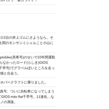
ガルパンで一番カワイイ！
ロ2台の井上ゴムにさようなら。そ
上関のモンサンミシェルこと小山に
。
tobike(美希号)のせいで10年間通勤
らなかったロード(らしき)GIOS
T改(千早号)でグラベルぽいところを走っ
い猫と出会う。
てホバークラフトに乗りました。
CONG真号、ついに自転車になってしまう
IOS mito flat千早号、11速化…な
マノの凋落。