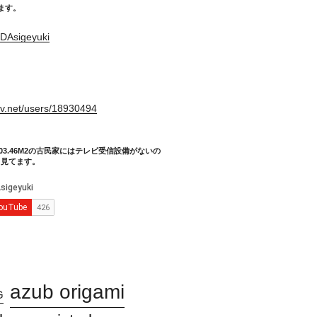
てます。
DAsigeyuki
。
xiv.net/users/18930494
03.46M2の古民家にはテレビ受信設備がないの
り見てます。
azub origami
G