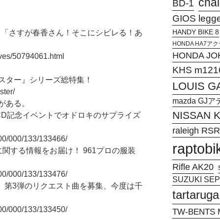
chal
BD-1
GIOS legg
HANDY BIKE 8
 「さすが春香さん！そこにシビレる！あ
HONDA HA7
HONDA JO
hives/50794061.html
KHS m121
スター』シリーズ総特集！
LOUIS G
ster/
mazda G
がある。
NISSAN
ス』CD記念イベントでオドロキのサプライズ
raleigh RSR
000/000/133/133466/
raptobi
に関する情報をお届け！ 961プロの服装
Rifle AK20
000/000/133/133476/
SUZUKI SEPI
IAL』第3弾のリクエスト曲を募集、今度は千
tartaruga
000/000/133/133450/
TW-BENTS M