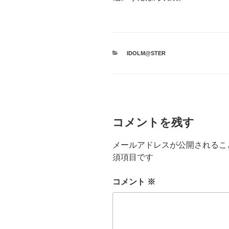
カ
IDOLM@STER
テ
ゴ
リ
ー
コメントを残す
メールアドレスが公開されるこ
須項目です
コメント
※