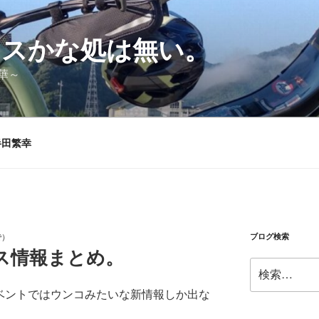
シスかな処は無い。
華～
半田繁幸
ブログ検索
で）
ス情報まとめ。
検
索:
ベントではウンコみたいな新情報しか出な