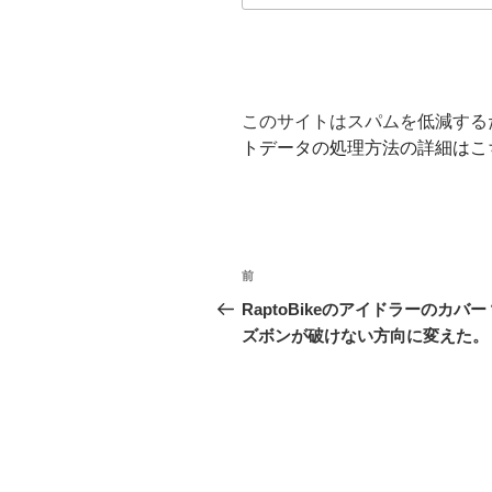
このサイトはスパムを低減するため
トデータの処理方法の詳細はこ
投
前
前
稿
の
RaptoBikeのアイドラーのカバ
投
ズボンが破けない方向に変えた。
ナ
稿
ビ
ゲ
ー