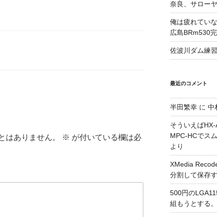
奈良、サロー
俺は疲れていな
広島BRm530
佐波川ダム練
最近のコメント
半田繁幸
に
中
そういえばHX-A
MPC-HCで
とはありません。
※
が付いている欄は必
より
XMedia Re
分割して保存
500円のLGA
組もうとする