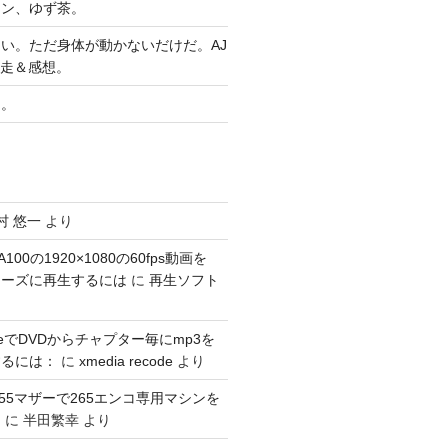
ヤン、ゆず茶。
い。ただ身体が動かないだけだ。AJ
完走＆感想。
習。
村 悠一
より
100の1920×1080の60fps動画を
スムーズに再生するには
に
再生ソフト
codeでDVDからチャプター毎にmp3を
するには：
に
xmedia recode
より
1155マザーで265エンコ専用マシンを
。
に
半田繁幸
より