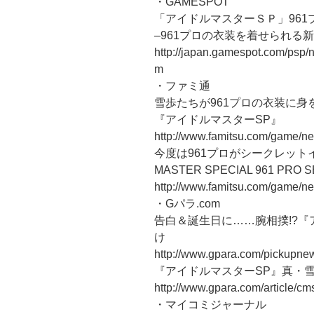
・GAMESPOT
「アイドルマスターＳＰ」96
–961プロの衣装を着せられる
http://japan.gamespot.com/psp
m
・ファミ通
雪歩たちが961プロの衣装に身
『アイドルマスターSP』
http://www.famitsu.com/game/n
今度は961プロがシークレットイベ
MASTER SPECIAL 961 PRO 
http://www.famitsu.com/game/n
・Gパラ.com
告白＆誕生日に……腕相撲!?『
け
http://www.gpara.com/pickupn
『アイドルマスターSP』真・雪
http://www.gpara.com/article
・マイコミジャーナル