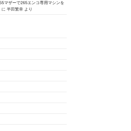
1155マザーで265エンコ専用マシンを
。
に
半田繁幸
より