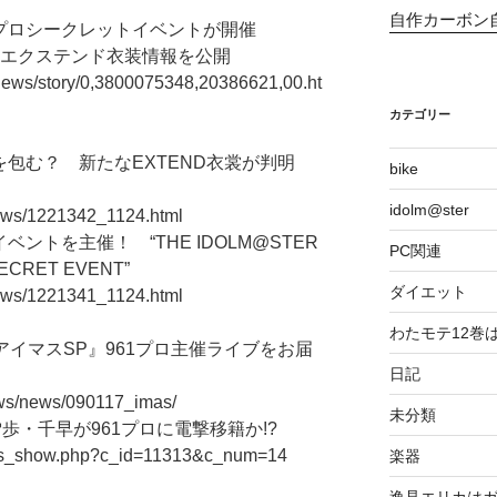
自作カーボン
1プロシークレットイベントが開催
新エクステンド衣装情報を公開
/news/story/0,3800075348,20386621,00.ht
カテゴリー
を包む？ 新たなEXTEND衣裳が判明
bike
idolm@ster
ews/1221342_1124.html
ントを主催！ “THE IDOLM@STER
PC関連
SECRET EVENT”
ダイエット
ews/1221341_1124.html
わたモテ12巻
アイマスSP』961プロ主催ライブをお届
日記
ews/news/090117_imas/
未分類
歩・千早が961プロに電撃移籍か!?
/cms_show.php?c_id=11313&c_num=14
楽器