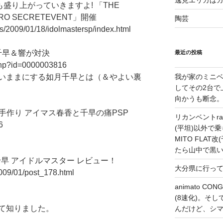
逸見エリカは
盛り上がっていきますよ! 「THE
1PRO SECRETEVENT」開催
陶芸
les/2009/01/18/idolmastersp/index.html
千早＆響が対決
最近の投稿
l.php?id=0000003816
いままにする如月千早とは（＆やよい裏
我が家のミニベ
してその2台で
向かうも断念
手作り アイマス春香と千早の痛PSP
リカンベントrap
6
(平坦)以外で乗
MITO FLA
たら山中で黒
千早 アイドルマスター レビュー！
大分県に行っ
2009/01/post_178.html
animato 
(8速化)。そしてG
て知りました。
んだけど、シ