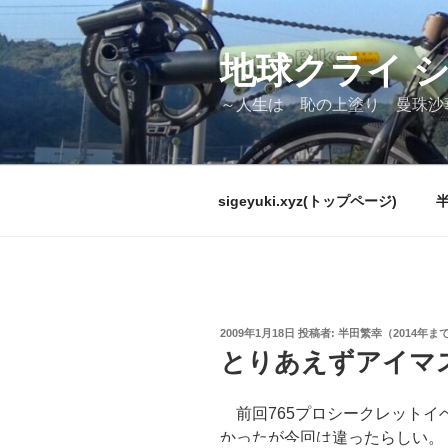
コ
ン
テ
地球クライ 
ン
～人生は 恥の上塗り 曼珠沙
ツ
へ
ス
キ
sigeyuki.xyz(トップページ)
ッ
プ
投
2009年1月18日
投稿者:
半田繁幸（2014年ま
稿
とりあえずアイマ
日:
前回765プロシークレットイ
かったが今回は違ったらしい。