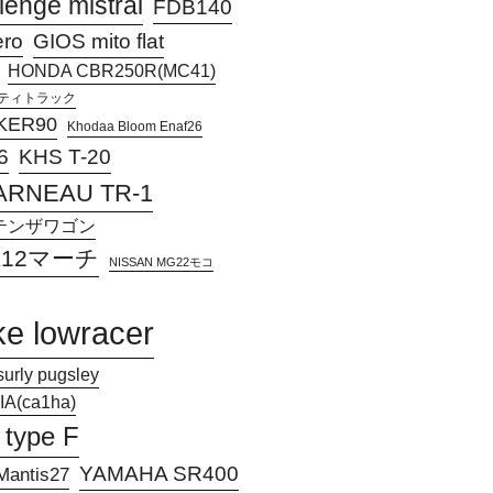
lenge mistral
FDB140
ero
GIOS mito flat
HONDA CBR250R(MC41)
アクティトラック
KER90
Khodaa Bloom Enaf26
KHS T-20
6
ARNEAU TR-1
Jアテンザワゴン
 K12マーチ
NISSAN MG22モコ
ke lowracer
surly pugsley
A(ca1ha)
 type F
YAMAHA SR400
antis27