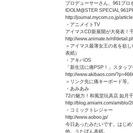
プロデューサーさん、961プロも
IDOLM@STER SPECIAL 96
http://journal.mycom.co.jp/artic
・アニメイトTV
アイマスCD新展開が大発表！
http://www.animate.tv/nf/detai
＞アイマス最薄女王の名を欲し
表紙）
・アキバOS
「新生活に痛PSP！」スタッフ
http://www.akibaos.com/?p=466
＞リンク先に痛キーボード等。
・あみあみ
72の魅力！和風堂玩具店 如月
http://blog.amiami.com/amiblo/
・コミックトレジャー
http://www.aoboo.jp/
今日あったみたいです。はじめ
他。うたぼん表紙。