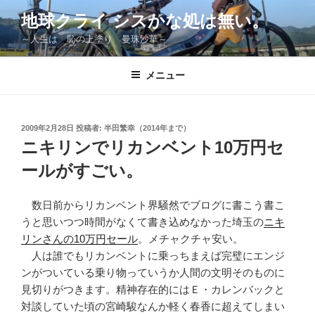
コ
地球クライ シスかな処は無い。
ン
～人生は 恥の上塗り 曼珠沙華～
テ
ン
ツ
メニュー
へ
ス
キ
投
2009年2月28日
投稿者:
半田繁幸（2014年まで）
稿
ッ
ニキリンでリカンベント10万円セ
日:
プ
ールがすごい。
数日前からリカンベント界騒然でブログに書こう書こ
うと思いつつ時間がなくて書き込めなかった埼玉の
ニキ
リンさんの10万円セール
。メチャクチャ安い。
人は誰でもリカンベントに乗っちまえば完璧にエンジ
ンがついている乗り物っていうか人間の文明そのものに
見切りがつきます。精神存在的にはＥ・カレンバックと
対談していた頃の宮崎駿なんか軽く春香に超えてしまい