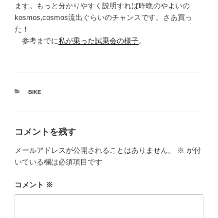
ます。もっと分かりやすく説明すれば昨晩のやよいの
kosmos,cosmos流出ぐらいのチャンスです。さあ買っ
た！
参考までに
私が乗った試乗会の様子
。
カ
BIKE
テ
ゴ
リ
ー
コメントを残す
メールアドレスが公開されることはありません。
※
が付
いている欄は必須項目です
コメント
※