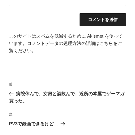
このサイトはスパムを低減するために Akismet を使って
います。
コメントデータの処理方法の詳細はこちらをご
覧ください
。
投
前
前
稿
の
病院休んで、女房と酒飲んで、近所の本屋でゲーマガ
ナ
投
買った。
ビ
稿
ゲ
次
次
の
ー
PV3で録画できるけど…
投
シ