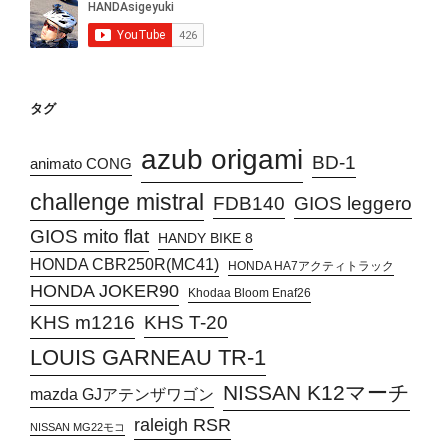
タグ
azub origami
BD-1
animato CONG
challenge mistral
FDB140
GIOS leggero
GIOS mito flat
HANDY BIKE 8
HONDA CBR250R(MC41)
HONDA HA7アクティトラック
HONDA JOKER90
Khodaa Bloom Enaf26
KHS T-20
KHS m1216
LOUIS GARNEAU TR-1
NISSAN K12マーチ
mazda GJアテンザワゴン
raleigh RSR
NISSAN MG22モコ