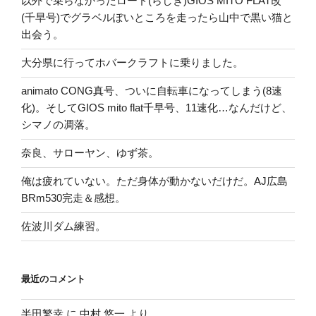
以外で乗らなかったロード(らしき)GIOS MITO FLAT改
(千早号)でグラベルぽいところを走ったら山中で黒い猫と
出会う。
大分県に行ってホバークラフトに乗りました。
animato CONG真号、ついに自転車になってしまう(8速
化)。そしてGIOS mito flat千早号、11速化…なんだけど、
シマノの凋落。
奈良、サローヤン、ゆず茶。
俺は疲れていない。ただ身体が動かないだけだ。AJ広島
BRm530完走＆感想。
佐波川ダム練習。
最近のコメント
半田繁幸
に
中村 悠一
より