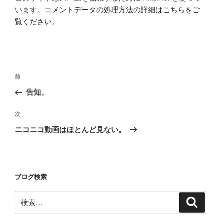
います。
コメントデータの処理方法の詳細はこちらをご
覧ください
。
投
前
前
稿
の
告知。
ナ
投
ビ
稿
次
次
ゲ
の
ニコニコ動画はほとんど見ない。
投
ー
稿
シ
ョ
ブログ検索
ン
検
検
索
索: