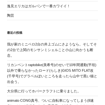
逸見エリカはガルパンで一番カワイイ！
陶芸
最近の投稿
我が家のミニベロ2台の井上ゴムにさようなら。そしてそ
の2台で上関のモンサンミシェルこと小山に向かうも断
念。
リカンベントraptobike(美希号)のせいで10年間通勤(平坦)
以外で乗らなかったロード(らしき)GIOS MITO FLAT改
(千早号)でグラベルぽいところを走ったら山中で黒い猫と
出会う。
大分県に行ってホバークラフトに乗りました。
animato CONG真号、ついに自転車になってしまう(8速