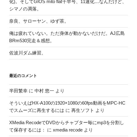
化)。そしてGIOS mito flat千早号、11速化…なんだけど、
シマノの凋落。
奈良、サローヤン、ゆず茶。
俺は疲れていない。ただ身体が動かないだけだ。AJ広島
BRm530完走＆感想。
佐波川ダム練習。
最近のコメント
半田繁幸
に
中村 悠一
より
そういえばHX-A100の1920×1080の60fps動画をMPC-HC
でスムーズに再生するには
に
再生ソフト
より
XMedia RecodeでDVDからチャプター毎にmp3を分割し
て保存するには：
に
xmedia recode
より