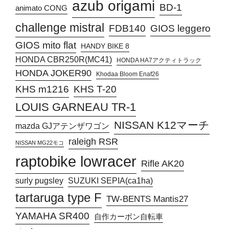
azub origami
BD-1
animato CONG
challenge mistral
FDB140
GIOS leggero
GIOS mito flat
HANDY BIKE 8
HONDA CBR250R(MC41)
HONDA HA7アクティトラック
HONDA JOKER90
Khodaa Bloom Enaf26
KHS T-20
KHS m1216
LOUIS GARNEAU TR-1
NISSAN K12マーチ
mazda GJアテンザワゴン
raleigh RSR
NISSAN MG22モコ
raptobike lowracer
Rifle AK20
surly pugsley
SUZUKI SEPIA(ca1ha)
tartaruga type F
TW-BENTS Mantis27
YAMAHA SR400
自作カーボン自転車