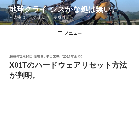
コ
地球クライ シスかな処は無い。
ン
～人生は 恥の上塗り 曼珠沙華～
テ
ン
ツ
メニュー
へ
ス
キ
投
2008年2月14日
投稿者:
半田繁幸（2014年まで）
稿
ッ
X01Tのハードウェアリセット方法
日:
プ
が判明。