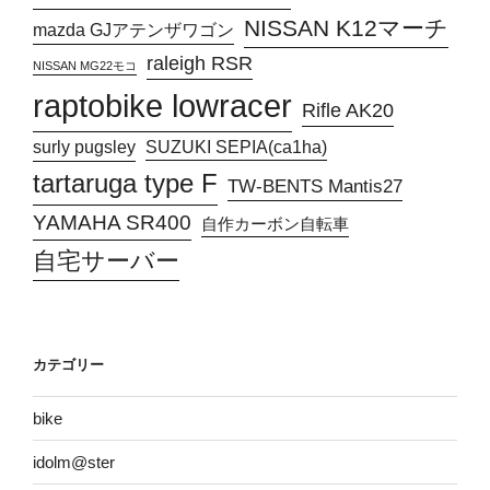
NISSAN K12マーチ
mazda GJアテンザワゴン
raleigh RSR
NISSAN MG22モコ
raptobike lowracer
Rifle AK20
surly pugsley
SUZUKI SEPIA(ca1ha)
tartaruga type F
TW-BENTS Mantis27
YAMAHA SR400
自作カーボン自転車
自宅サーバー
カテゴリー
bike
idolm@ster