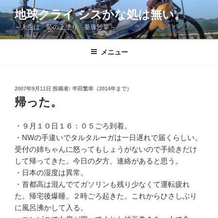
コ
地球クライ シスかな処は無い。
ン
～人生は 恥の上塗り 曼珠沙華～
テ
ン
ツ
メニュー
へ
ス
キ
投
2007年9月11日
投稿者:
半田繁幸（2014年まで）
稿
ッ
帰った。
日:
プ
・９月１０日１６：０５ごろ到着。
・NWの手違いでタルタルーガは一日遅れで届くらしい。
受付の姉ちゃんに怒ってもしょうがないので手続きだけ
して帰ってきた。今日の夕方、連絡があると思う。
・日本の湿度は異常。
・首都高は混んでてガソリンも残り少なくて運転疲れ
た。帰宅後爆睡。２時ごろ起きた。これからひさしぶり
に風呂沸かして入る。