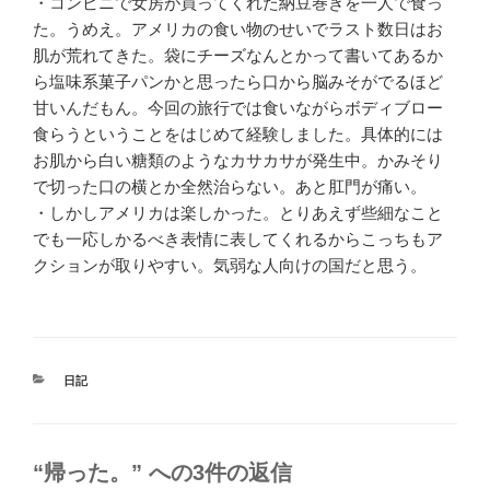
・コンビニで女房が買ってくれた納豆巻きを一人で食っ
た。うめえ。アメリカの食い物のせいでラスト数日はお
肌が荒れてきた。袋にチーズなんとかって書いてあるか
ら塩味系菓子パンかと思ったら口から脳みそがでるほど
甘いんだもん。今回の旅行では食いながらボディブロー
食らうということをはじめて経験しました。具体的には
お肌から白い糖類のようなカサカサが発生中。かみそり
で切った口の横とか全然治らない。あと肛門が痛い。
・しかしアメリカは楽しかった。とりあえず些細なこと
でも一応しかるべき表情に表してくれるからこっちもア
クションが取りやすい。気弱な人向けの国だと思う。
カ
日記
テ
ゴ
リ
ー
“帰った。” への3件の返信