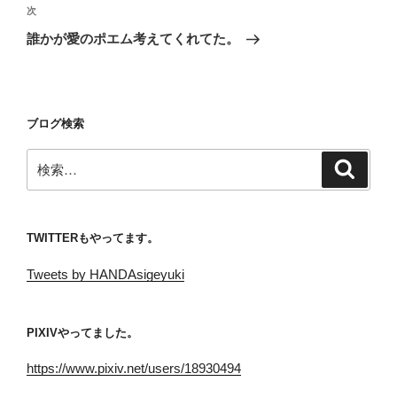
ビ
稿
次
次
ゲ
の
誰かが愛のポエム考えてくれてた。
投
ー
稿
シ
ョ
ブログ検索
ン
検
検
索
索:
TWITTERもやってます。
Tweets by HANDAsigeyuki
PIXIVやってました。
https://www.pixiv.net/users/18930494