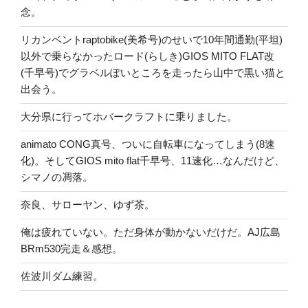
念。
リカンベントraptobike(美希号)のせいで10年間通勤(平坦)
以外で乗らなかったロード(らしき)GIOS MITO FLAT改
(千早号)でグラベルぽいところを走ったら山中で黒い猫と
出会う。
大分県に行ってホバークラフトに乗りました。
animato CONG真号、ついに自転車になってしまう(8速
化)。そしてGIOS mito flat千早号、11速化…なんだけど、
シマノの凋落。
奈良、サローヤン、ゆず茶。
俺は疲れていない。ただ身体が動かないだけだ。AJ広島
BRm530完走＆感想。
佐波川ダム練習。