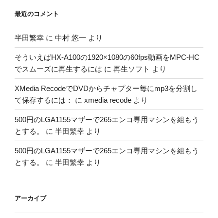
最近のコメント
半田繁幸
に
中村 悠一
より
そういえばHX-A100の1920×1080の60fps動画をMPC-HC
でスムーズに再生するには
に
再生ソフト
より
XMedia RecodeでDVDからチャプター毎にmp3を分割し
て保存するには：
に
xmedia recode
より
500円のLGA1155マザーで265エンコ専用マシンを組もう
とする。
に
半田繁幸
より
500円のLGA1155マザーで265エンコ専用マシンを組もう
とする。
に
半田繁幸
より
アーカイブ