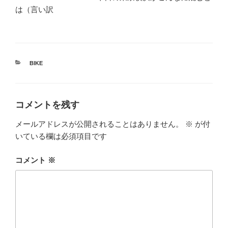
は（言い訳
カ
BIKE
テ
ゴ
リ
ー
コメントを残す
メールアドレスが公開されることはありません。
※
が付
いている欄は必須項目です
コメント
※