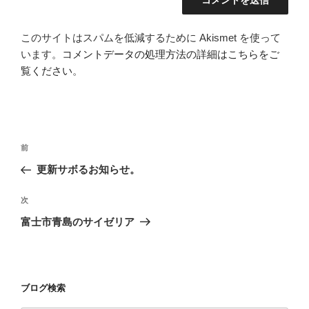
このサイトはスパムを低減するために Akismet を使って
います。
コメントデータの処理方法の詳細はこちらをご
覧ください
。
投
前
前
稿
の
更新サボるお知らせ。
ナ
投
ビ
稿
次
次
ゲ
の
富士市青島のサイゼリア
投
ー
稿
シ
ョ
ブログ検索
ン