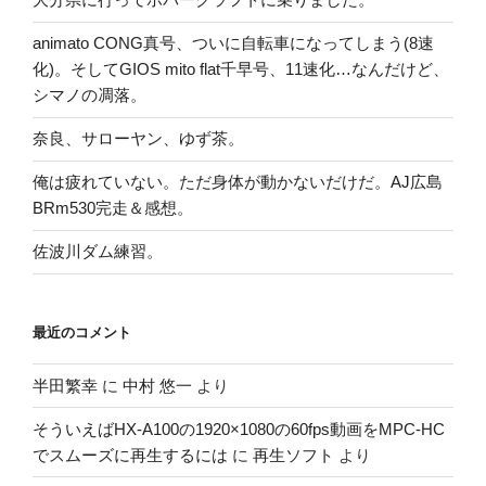
animato CONG真号、ついに自転車になってしまう(8速
化)。そしてGIOS mito flat千早号、11速化…なんだけど、
シマノの凋落。
奈良、サローヤン、ゆず茶。
俺は疲れていない。ただ身体が動かないだけだ。AJ広島
BRm530完走＆感想。
佐波川ダム練習。
最近のコメント
半田繁幸
に
中村 悠一
より
そういえばHX-A100の1920×1080の60fps動画をMPC-HC
でスムーズに再生するには
に
再生ソフト
より