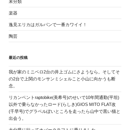
未分類
楽器
逸見エリカはガルパンで一番カワイイ！
陶芸
最近の投稿
我が家のミニベロ2台の井上ゴムにさようなら。そしてそ
の2台で上関のモンサンミシェルこと小山に向かうも断
念。
リカンベントraptobike(美希号)のせいで10年間通勤(平坦)
以外で乗らなかったロード(らしき)GIOS MITO FLAT改
(千早号)でグラベルぽいところを走ったら山中で黒い猫と
出会う。
大分県に行ってホバークラフトに乗りました。