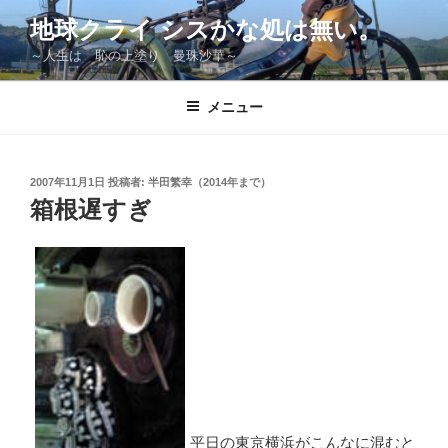
コ
地球クライ シスかな処は無い。
ン
～人生は 恥の上塗り 曼珠沙華～
テ
ン
ツ
メニュー
へ
ス
キ
投
2007年11月1日
投稿者:
半田繁幸（2014年まで）
稿
ッ
箱根遅すぎ
日:
プ
平日の東京横浜がこんなに混むと