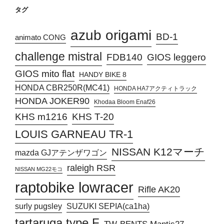
タグ
azub origami
BD-1
animato CONG
challenge mistral
FDB140
GIOS leggero
GIOS mito flat
HANDY BIKE 8
HONDA CBR250R(MC41)
HONDA HA7アクティトラック
HONDA JOKER90
Khodaa Bloom Enaf26
KHS T-20
KHS m1216
LOUIS GARNEAU TR-1
NISSAN K12マーチ
mazda GJアテンザワゴン
raleigh RSR
NISSAN MG22モコ
raptobike lowracer
Rifle AK20
surly pugsley
SUZUKI SEPIA(ca1ha)
tartaruga type F