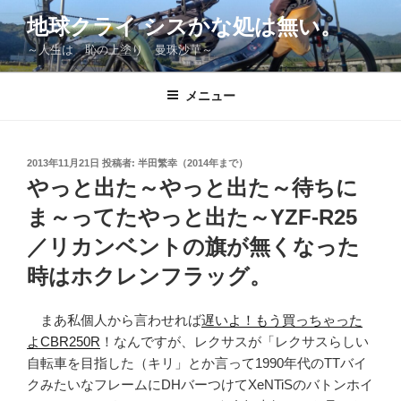
コ
地球クライ シスかな処は無い。
ン
～人生は 恥の上塗り 曼珠沙華～
テ
ン
ツ
メニュー
へ
ス
キ
投
2013年11月21日
投稿者:
半田繁幸（2014年まで）
稿
ッ
やっと出た～やっと出た～待ちに
日:
プ
ま～ってたやっと出た～YZF-R25
／リカンベントの旗が無くなった
時はホクレンフラッグ。
まあ私個人から言わせれば
遅いよ！もう買っちゃった
よCBR250R
！なんですが、レクサスが「レクサスらしい
自転車を目指した（キリ」とか言って1990年代のTTバイ
クみたいなフレームにDHバーつけてXeNTiSのバトンホイ