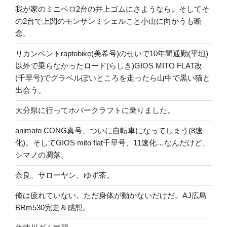
我が家のミニベロ2台の井上ゴムにさようなら。そしてそ
の2台で上関のモンサンミシェルこと小山に向かうも断
念。
リカンベントraptobike(美希号)のせいで10年間通勤(平坦)
以外で乗らなかったロード(らしき)GIOS MITO FLAT改
(千早号)でグラベルぽいところを走ったら山中で黒い猫と
出会う。
大分県に行ってホバークラフトに乗りました。
animato CONG真号、ついに自転車になってしまう(8速
化)。そしてGIOS mito flat千早号、11速化…なんだけど、
シマノの凋落。
奈良、サローヤン、ゆず茶。
俺は疲れていない。ただ身体が動かないだけだ。AJ広島
BRm530完走＆感想。