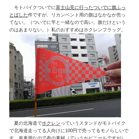
モトバイクついでに
富士山見に行ったついでに旗ふっ
とばした
件ですが、リカンベント用の旗はなかなか売っ
てない。（ついでに竿と一緒なので高い。旗だけという
のはあまりない。）私のおすすめはホクレンフラッグ。
夏の北海道で
ホクレン
っていうスタンドがモトバイク
で北海道走ってる人向けに100円で売ってるモノらしいで
す。単車用なので布の素材（ていうかビニールですが）