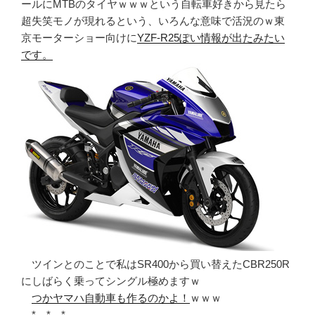
ールにMTBのタイヤｗｗｗという自転車好きから見たら
超失笑モノが現れるという、いろんな意味で活況のｗ東
京モーターショー向けに
YZF-R25ぽい情報が出たみたい
です。
ツインとのことで私はSR400から買い替えたCBR250R
にしばらく乗ってシングル極めますｗ
つかヤマハ自動車も作るのかよ！
ｗｗｗ
* * *