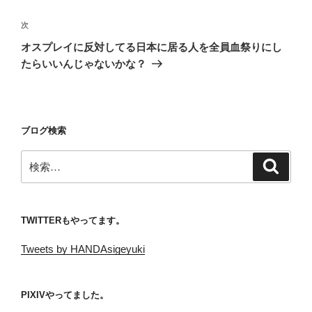
ビ
稿
ゲ
次
次
の
ー
オスプレイに反対してる日本に居る人を全員血祭りにし
投
シ
たらいいんじゃないかな？
稿
ョ
ン
ブログ検索
検
検
索
索:
TWITTERもやってます。
Tweets by HANDAsigeyuki
PIXIVやってました。