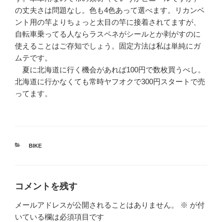
の丈夫さは問題なし。色も4色あって選べます。リカンベ
ント用の竿よりちょっと太目の竿に接着されてますが、
自転車乗ってる人ならラスペネがシールとか剥がすのに
使えることはご存知でしょう。固定方法は私は単純にガ
ムテです。
夏に北海道に行く機会があれば100円で数枚買うべし。
北海道に行かなくても常時ヤフオクで300円スタートで売
ってます。
カ
BIKE
テ
ゴ
リ
ー
コメントを残す
メールアドレスが公開されることはありません。
※
が付
いている欄は必須項目です