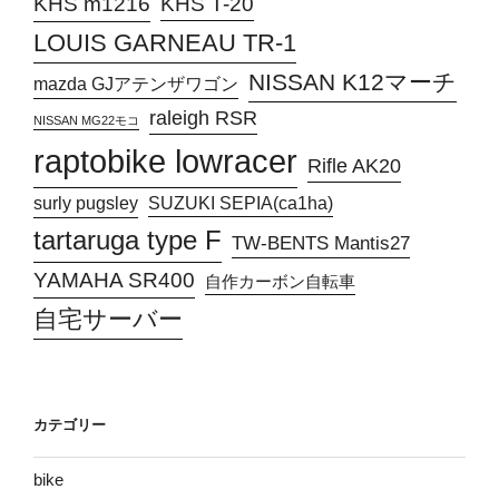
KHS T-20
KHS m1216
LOUIS GARNEAU TR-1
NISSAN K12マーチ
mazda GJアテンザワゴン
raleigh RSR
NISSAN MG22モコ
raptobike lowracer
Rifle AK20
surly pugsley
SUZUKI SEPIA(ca1ha)
tartaruga type F
TW-BENTS Mantis27
YAMAHA SR400
自作カーボン自転車
自宅サーバー
カテゴリー
bike