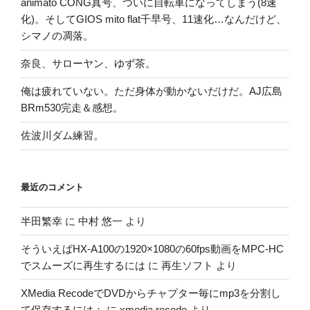
animato CONG真号、ついに自転車になってしまう(8速
化)。そしてGIOS mito flat千早号、11速化…なんだけど、
シマノの凋落。
奈良、サローヤン、ゆず茶。
俺は疲れていない。ただ身体が動かないだけだ。AJ広島
BRm530完走＆感想。
佐波川ダム練習。
最近のコメント
半田繁幸
に
中村 悠一
より
そういえばHX-A100の1920×1080の60fps動画をMPC-HC
でスムーズに再生するには
に
再生ソフト
より
XMedia RecodeでDVDからチャプター毎にmp3を分割し
て保存するには：
に
xmedia recode
より