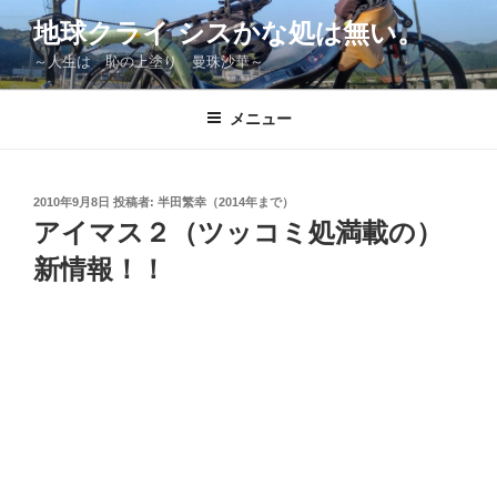
コ
地球クライ シスかな処は無い。
ン
～人生は 恥の上塗り 曼珠沙華～
テ
ン
ツ
メニュー
へ
ス
キ
投
2010年9月8日
投稿者:
半田繁幸（2014年まで）
稿
ッ
アイマス２（ツッコミ処満載の）
日:
プ
新情報！！