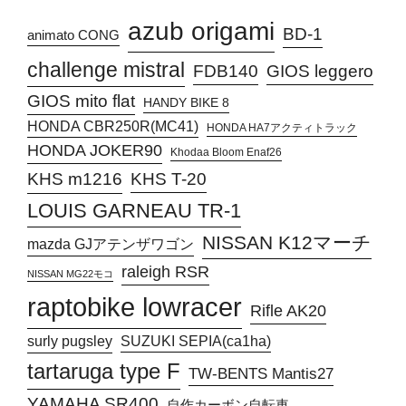
azub origami
BD-1
animato CONG
challenge mistral
FDB140
GIOS leggero
GIOS mito flat
HANDY BIKE 8
HONDA CBR250R(MC41)
HONDA HA7アクティトラック
HONDA JOKER90
Khodaa Bloom Enaf26
KHS T-20
KHS m1216
LOUIS GARNEAU TR-1
NISSAN K12マーチ
mazda GJアテンザワゴン
raleigh RSR
NISSAN MG22モコ
raptobike lowracer
Rifle AK20
surly pugsley
SUZUKI SEPIA(ca1ha)
tartaruga type F
TW-BENTS Mantis27
YAMAHA SR400
自作カーボン自転車