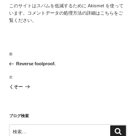
このサイトはスパムを低減するために Akismet を使って
います。
コメントデータの処理方法の詳細はこちらをご
覧ください
。
投
前
前
稿
の
Reverse foolproof.
ナ
投
ビ
稿
次
次
ゲ
の
くそー
投
ー
稿
シ
ョ
ブログ検索
ン
検
検
索
索: