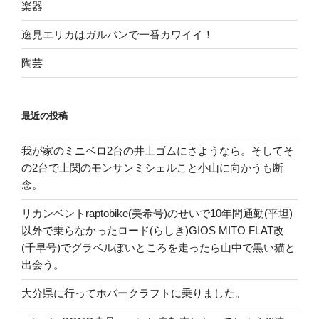
楽器
逸見エリカはガルパンで一番カワイイ！
陶芸
最近の投稿
我が家のミニベロ2台の井上ゴムにさようなら。そしてそ
の2台で上関のモンサンミシェルこと小山に向かうも断
念。
リカンベントraptobike(美希号)のせいで10年間通勤(平坦)
以外で乗らなかったロード(らしき)GIOS MITO FLAT改
(千早号)でグラベルぽいところを走ったら山中で黒い猫と
出会う。
大分県に行ってホバークラフトに乗りました。